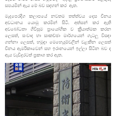
සපයමින් ඇය මේ බව සඳහන් කර ඇත.
මැදපෙරදිග කලාපයේ නවතම තත්ත්වය දෙස චීනය
අවධානය යොමු කරමින් සිටී. අත්සන් කර ඇති
අවබෝධතා ගිවිසුම ප්‍රායෝගික ව ක්‍රියාත්මක කරන
ලෙසත්, සංවාද හා සාකච්ඡා මාර්ගයෙන් ගැටලු විසඳා
ගන්නා ලෙසත්, හමුදා මෙහෙයුම්වලින් වළකින ලෙසත්
චීනය ඇමරිකාවෙන් සහ ඉරානයෙන් ඉල්ලා සිටින බව ද
ඇය වැඩිදුරටත් ප්‍රකාශ කර ඇත.