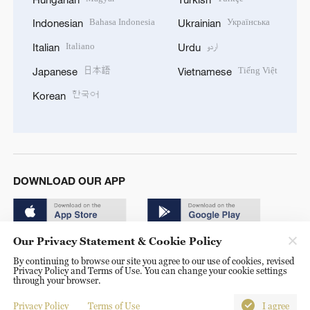
Bahasa Indonesia
Українська
Indonesian
Ukrainian
Italiano
اردو
Italian
Urdu
日本語
Tiếng Việt
Japanese
Vietnamese
한국어
Korean
DOWNLOAD OUR APP
Our Privacy Statement & Cookie Policy
By continuing to browse our site you agree to our use of cookies, revised
Privacy Policy and Terms of Use. You can change your cookie settings
through your browser.
© China Radio International.CRI. All Rights Reserved. 16A
Shijingshan Road, Beijing, China. 100040
Privacy Policy
Terms of Use
I agree