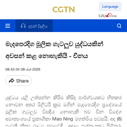
Language
ගුවන් විදුලිය
මැදපෙරදිග මූලික ගැටලුව යුද්ධයකින්
අවසන් කළ නොහැකියි - චීනය
08:43:34 08-Jul-2026
Share
යුද්ධය යළි උත්සන්න කිරීම කිසිදු පාර්ශ්වයකට හිතකර
නොවන අතර මිලිටරි ක්‍රම මගින් මැදපෙරදිග ප්‍රදේශයේ
මූලික ගැටලුව විසඳිය නොහැකි බව චීන විදේශ
අමාත්‍යංශයේ ප්‍රකාශිකා Mao Ning මහත්මිය පවසයි. අද (8)
පැවති නිත්‍ය මාධ්‍ය හමුවේදී අදාළ ප්‍රශ්නයකට පිළිතුරු