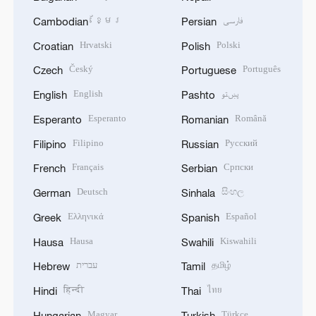
ខ្មែរ
فارسی
Cambodian
Persian
Hrvatski
Polski
Croatian
Polish
Český
Português
Czech
Portuguese
English
پښتو
English
Pashto
Esperanto
Română
Esperanto
Romanian
Filipino
Русский
Filipino
Russian
Français
Српски
French
Serbian
Deutsch
සිංහල
German
Sinhala
Ελληνικά
Español
Greek
Spanish
Hausa
Kiswahili
Hausa
Swahili
עברית
தமிழ்
Hebrew
Tamil
हिन्दी
ไทย
Hindi
Thai
Magyar
Türkçe
Hungarian
Turkish