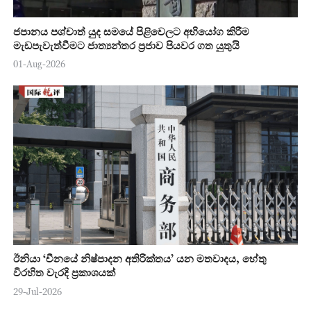
ජපානය පශ්චාත් යුද සමයේ පිළිවෙලට අභියෝග කිරීම
මැඩපැවැත්වීමට ජාත්‍යන්තර ප්‍රජාව පියවර ගත යුතුයි
01-Aug-2026
ඊනියා ‘චීනයේ නිෂ්පාදන අතිරික්තය’ යන මතවාදය, හේතු
විරහිත වැරදි ප්‍රකාශයක්
29-Jul-2026