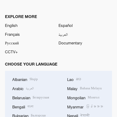
EXPLORE MORE
English
Español
Français
العربية
Русский
Documentary
CCTV+
CHOOSE YOUR LANGUAGE
Shqip
ລາວ
Albanian
Lao
العربية
Bahasa Melayu
Arabic
Malay
Беларуская
Монгол
Belarusian
Mongolian
বাংলা
မြန်မာဘာသာ
Bengali
Myanmar
Български
नेपाली
Bulgarian
Nepali