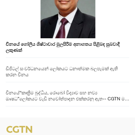
චීනයේ ගෝලීය ශිෂ්ටාචාර මුලපිරීම අනාගතය පිළිබඳ සුබවාදී
ලකුණක්
ඩිජිටල් සංවර්ධනයෙන් ලෝකයට ධනාත්මක බලපෑමක් ඇති
කරන චීනය
චීනයේ“කෘත්‍රිම බුද්ධිය, රොබෝ විද්‍යාව සහ නව්‍ය
ඖෂධ”ලෝකයට වැඩි නවෝත්පාදන එක්කරනු ඇත-- CGTN මත
විමසුම