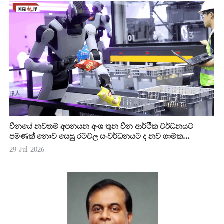
චීනයේ නවතම අපනයන අංශ තුන චීන ආර්ථික වර්ධනයට
පමණක් නොව සෙසු රටවල සංවර්ධනයට ද නව ගාමක
ශක්තියක්
29-Jul-2026