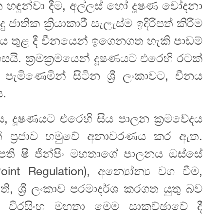
 හඳුන්වා දීම, අල්ලස් හෝ දූෂණ චෝදනා
ාතික ක්‍රියාකාරී සැලැස්ම ඉදිරිපත් කිරීම
තය තුළ දී චීනයෙන් ඉගෙනගත හැකි පාඩම්
යි. ක්‍රමක්‍රමයෙන් දූෂණයට එරෙහි රටක්
ිණෙමින් සිටින ශ්‍රී ලංකාවට, චීනය
ය.
, දූෂණයට එරෙහි සිය පාලන ක්‍රමවේදය
ත් ප්‍රජාව හමුවේ අනාවරණය කර ඇත.
ති ෂී ජින්පිං මහතාගේ පාලනය ඔස්සේ
oint Regulation), අන්‍යෝන්‍ය වග වීම,
ති, ශ්‍රී ලංකාව පරමාදර්ශ කරගත යුතු බව
ජය වීරසිංහ මහතා මෙම සාකච්ඡාවේ දී