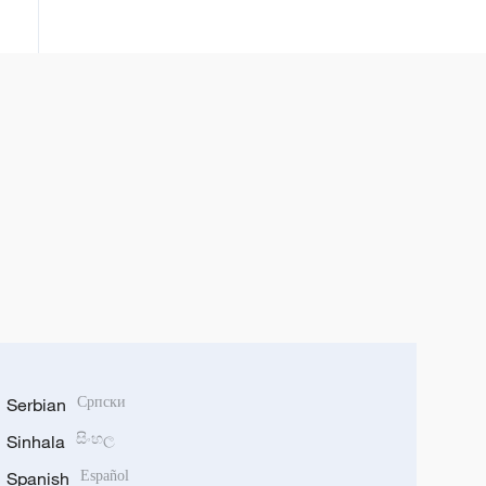
Serbian
Српски
Sinhala
සිංහල
Spanish
Español