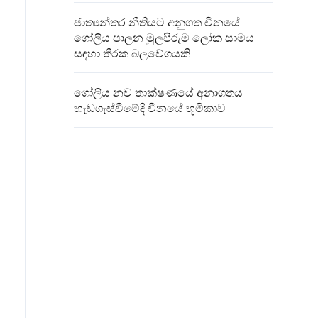
ජාත්‍යන්තර නීතියට අනුගත චීනයේ
ගෝලීය පාලන මුලපිරුම ලෝක සාමය
සඳහා තීරක බලවේගයකි
ගෝලීය නව තාක්ෂණයේ අනාගතය
හැඩගැස්වීමේදී චීනයේ භූමිකාව