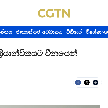
ෝකය
ජාත්‍යන්තර අවධානය
වීඩියෝ
විශේෂාංග
ක්‍රියාන්විතයට චීනයෙන්