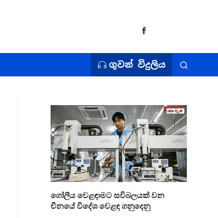
ගුවන් විදුලිය
ගෝලීය වෙළඳාමට සවිබලයක් වන
චීනයේ විදේශ වෙළඳ ගනුදෙනු