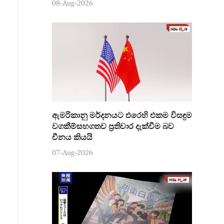
08-Aug-2026
ඇමරිකානු මර්දනයට එරෙහි එකම විසඳුම
වගකීම්සහගතව ප්‍රතිචාර දැක්වීම බව
චීනය කියයි
07-Aug-2026