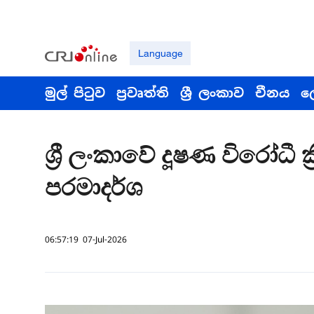
Language
මුල් පිටුව
ප්‍රවෘත්ති
ශ්‍රී ලංකාව
චීනය
ල
ශ්‍රී ලංකාවේ දූෂණ විරෝධී 
පරමාදර්ශ
06:57:19 07-Jul-2026