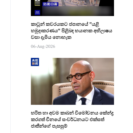
කාටූන් කවරයකට ජපානයේ "යළි
හමුදාකරණය" පිළිබඳ භයානක අභිලාෂය
වසා දැමිය නොහැක
06-Aug-2026
හරිත හා අවම කාබන් විමෝචනය කේන්ද්‍ර
කරගත් චීනයේ සංවර්ධනයට එක්සත්
ජාතීන්ගේ පැසසුම්