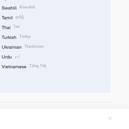
Swahili
Kiswahili
Tamil
தமிழ்
Thai
ไทย
Turkish
Türkçe
Ukrainian
Українська
Urdu
اردو
Vietnamese
Tiếng Việt