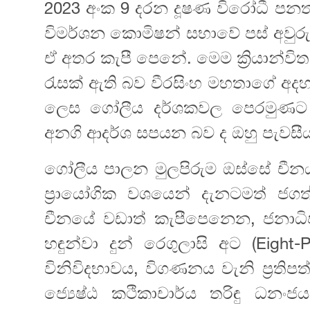
2023 අංක 9 දරන දූෂණ විරෝධී පනත
විමර්ශන කොමිෂන් සභාවේ පස් අවුරුදු ජ
ඒ අතර කැපී පෙනේ. මෙම ක්‍රියාන්වි
රැසක් ඇති බව වීරසිංහ මහතාගේ අදහස
ලෙස ගෝලීය දර්ශකවල පෙරමුණට පැම
අනගි ආදර්ශ සපයන බව ද ඔහු පැවසී
ගෝලීය පාලන මුලපිරුම ඔස්සේ චීනය
ප්‍රායෝගික වශයෙන් දැනටමත් ජග
චීනයේ වඩාත් කැපීපෙනෙන, ජනාධිප
හඳුන්වා දුන් රෙගුලාසි අට (Eight-P
විනිවිදභාවය, විගණනය වැනි ප්‍රතිපත්
ජ්‍යෙෂ්ඨ කථිකාචාර්ය තරිඳු ධනං