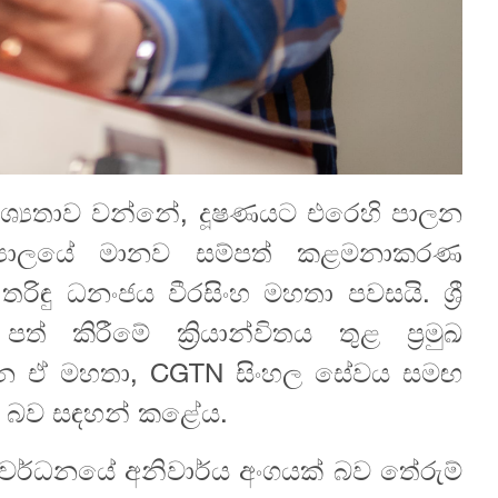
ශ්‍යතාව වන්නේ, දූෂණයට එරෙහි පාලන
විද්‍යාලයේ මානව සම්පත් කළමනාකරණ
තරිඳු ධනංජය වීරසිංහ මහතා පවසයි. ශ්‍රී
 කිරීමේ ක්‍රියාන්විතය තුළ ප්‍රමුඛ
රන ඒ මහතා, CGTN සිංහල සේවය සමඟ
මේ බව සඳහන් කළේය.
සංවර්ධනයේ අනිවාර්ය අංගයක් බව තේරුම්