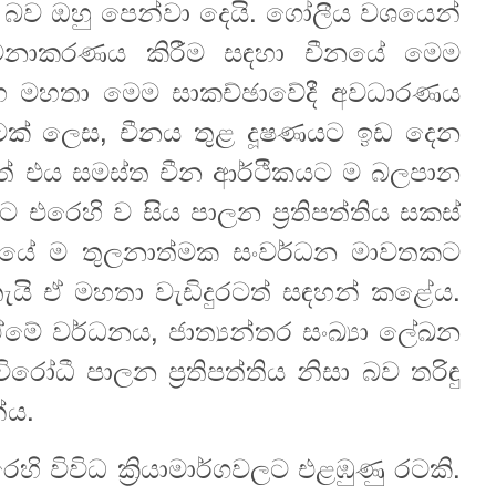
 බව ඔහු පෙන්වා දෙයි. ගෝලීය වශයෙන්
ළමනාකරණය කිරීම සඳහා චීනයේ මෙම
සිංහ මහතා මෙම සාකච්ඡාවේදී අවධාරණය
රටක් ලෙස, චීනය තුළ දූෂණයට ඉඩ දෙන
ත් එය සමස්ත චීන ආර්ථිකයට ම බලපාන
 එරෙහි ව සිය පාලන ප්‍රතිපත්තිය සකස්
ෙඅංශයේ ම තුලනාත්මක සංවර්ධන මාවතකට
ැයි ඒ මහතා වැඩිදුරටත් සඳහන් කළේය.
ේ වර්ධනය, ජාත්‍යන්තර සංඛ්‍යා ලේඛන
ෝධී පාලන ප්‍රතිපත්තිය නිසා බව තරිඳු
ේය.
හි විවිධ ක්‍රියාමාර්ගවලට එළඹුණු රටකි.