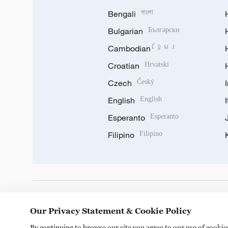
Bengali
বাংলা
Bulgarian
Български
Cambodian
ខ្មែរ
Croatian
Hrvatski
Czech
Český
English
English
Esperanto
Esperanto
Filipino
Filipino
DOWNLOAD OUR APP
Our Privacy Statement & Cookie Policy
By continuing to browse our site you agree to our use of cooki