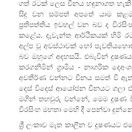
ගත් රටක් ලෙස චීනය හඳුනාගත හැකි
සිදු වන සම්පත් අපතේ යාම ක
ප්‍රතිපත්තිය ඉවහල් වන බව ද වීර
කළේය. දැවැන්ත ආර්ථිකයක් හිමි 
අල්ප වූ අවස්ථාවක් හෝ පැවතියහො
බව ඔහුගේ අදහසයි. එබැවින් දූෂණයට
කරගනිමින් ග්‍රාමීය - නාගරික ද
අවතීර්ණ වන්නට චීනය සමත් වී ඇත
දෙස් විදෙස් ආයෝජන චීනයට ගලා ඒම
මගින් තහවුරු වන්නේ, මෙම දූෂණ විර
වීරසිංහ මහතා මෙහි දී පෙන්වා දුන්න
ශ්‍රී ලංකාව මෑත කාලීන ව දූෂණයට එරෙ