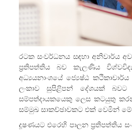
රටක සංවර්ධනය සඳහා අනිවාර්ය අව
ප්‍රතිපත්තිය බව කැලණිය විශ්ව
අධ්‍යයනාංශයේ ජ්‍යෙෂ්ඨ කථිකාචාර්ය 
ලංකාව සුපිළිපන් දේශයක් බවට පත්
සම්පත්දායකයෙකු ලෙස කටයුතු ක
සම්මුඛ සාකච්ඡාවකට එක් වෙමින් 
දූෂණයට එරෙහි පාලන ප්‍රතිපත්තිය 