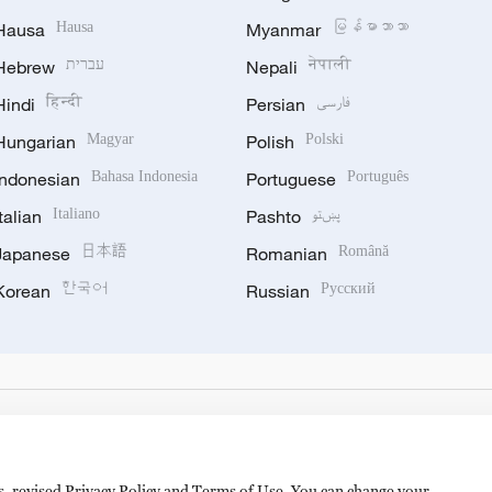
Hausa
Hausa
Myanmar
မြန်မာဘာသာ
Hebrew
עברית
Nepali
नेपाली
Hindi
हिन्दी
Persian
فارسی
Hungarian
Magyar
Polish
Polski
Indonesian
Bahasa Indonesia
Portuguese
Português
Italian
Italiano
Pashto
پښتو
Japanese
日本語
Romanian
Română
Korean
한국어
Russian
Русский
es, revised Privacy Policy and Terms of Use. You can change your