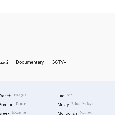
ский
Documentary
CCTV+
French
Français
Lao
ລາວ
German
Deutsch
Malay
Bahasa Melayu
Greek
Ελληνικά
Mongolian
Монгол