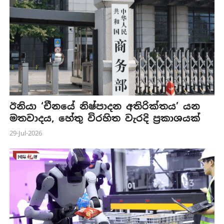
ඊනියා ‘චීනයේ නිෂ්පාදන අතිරික්තය’ යන
මතවාදය, හේතු විරහිත වැරදි ප්‍රකාශයක්
29-Jul-2026