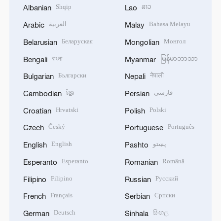
Shqip
ລາວ
Albanian
Lao
العربية
Bahasa Melayu
Arabic
Malay
Беларуская
Монгол
Belarusian
Mongolian
বাংলা
မြန်မာဘာသာ
Bengali
Myanmar
Български
नेपाली
Bulgarian
Nepali
ខ្មែរ
فارسی
Cambodian
Persian
Hrvatski
Polski
Croatian
Polish
Český
Português
Czech
Portuguese
English
پښتو
English
Pashto
Esperanto
Română
Esperanto
Romanian
Filipino
Русский
Filipino
Russian
Français
Српски
French
Serbian
Deutsch
සිංහල
German
Sinhala