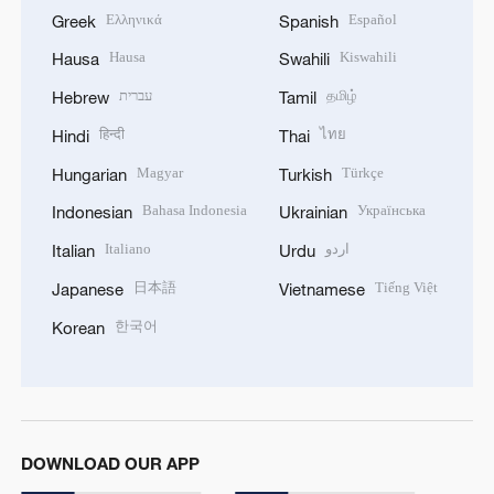
Ελληνικά
Español
Greek
Spanish
Hausa
Kiswahili
Hausa
Swahili
עברית
தமிழ்
Hebrew
Tamil
हिन्दी
ไทย
Hindi
Thai
Magyar
Türkçe
Hungarian
Turkish
Bahasa Indonesia
Українська
Indonesian
Ukrainian
Italiano
اردو
Italian
Urdu
日本語
Tiếng Việt
Japanese
Vietnamese
한국어
Korean
DOWNLOAD OUR APP