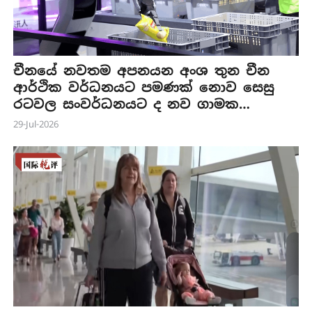
චීනයේ නවතම අපනයන අංශ තුන චීන
ආර්ථික වර්ධනයට පමණක් නොව සෙසු
රටවල සංවර්ධනයට ද නව ගාමක
ශක්තියක්
29-Jul-2026