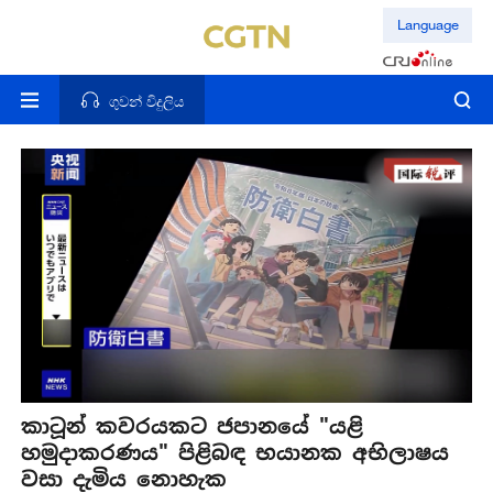
Language
ගුවන් විදුලිය
කාටූන් කවරයකට ජපානයේ "යළි
හමුදාකරණය" පිළිබඳ භයානක අභිලාෂය
වසා දැමිය නොහැක