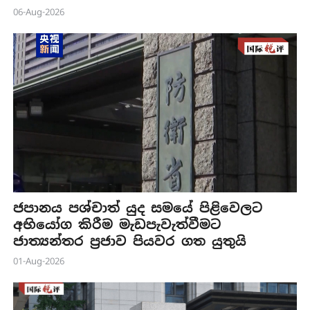
06-Aug-2026
ජපානය පශ්චාත් යුද සමයේ පිළිවෙලට
අභියෝග කිරීම මැඩපැවැත්වීමට
ජාත්‍යන්තර ප්‍රජාව පියවර ගත යුතුයි
01-Aug-2026