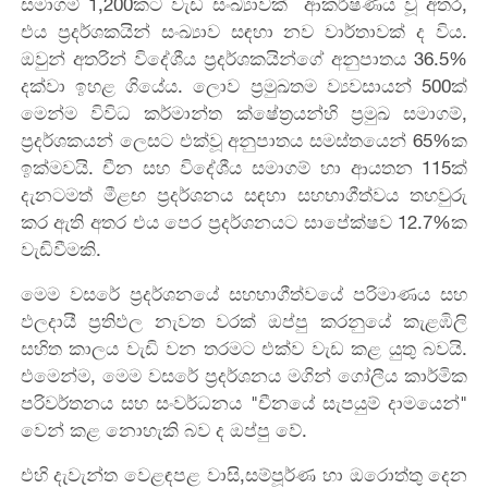
සමාගම් 1,200කට වැඩි සංඛ්‍යාවක් ආකර්ෂණය වූ අතර,
එය ප්‍රදර්ශකයින් සංඛ්‍යාව සඳහා නව වාර්තාවක් ද විය.
ඔවුන් අතරින් විදේශීය ප්‍රදර්ශකයින්ගේ අනුපාතය 36.5%
දක්වා ඉහළ ගියේය. ලොව ප්‍රමුඛතම ව්‍යවසායන් 500ක්
මෙන්ම විවිධ කර්මාන්ත ක්ෂේත්‍රයන්හි ප්‍රමුඛ සමාගම්,
ප්‍රදර්ශකයන් ලෙසට එක්වූ අනුපාතය සමස්තයෙන් 65%ක
ඉක්මවයි. චීන සහ විදේශීය සමාගම් හා ආයතන 115ක්
දැනටමත් මීළඟ ප්‍රදර්ශනය සඳහා සහභාගීත්වය තහවුරු
කර ඇති අතර එය පෙර ප්‍රදර්ශනයට සාපේක්ෂව 12.7%ක
වැඩිවීමකි.
මෙම වසරේ ප්‍රදර්ශනයේ සහභාගීත්වයේ පරිමාණය සහ
ඵලදායී ප්‍රතිඵල නැවත වරක් ඔප්පු කරනුයේ කැළඹිලි
සහිත කාලය වැඩි වන තරමට එක්ව වැඩ කළ යුතු බවයි.
එමෙන්ම, මෙම වසරේ ප්‍රදර්ශනය මගින් ගෝලීය කාර්මික
පරිවර්තනය සහ සංවර්ධනය "චීනයේ සැපයුම් දාමයෙන්"
වෙන් කළ නොහැකි බව ද ඔප්පු වේ.
එහි දැවැන්ත වෙළඳපළ වාසි,සම්පූර්ණ හා ඔරොත්තු දෙන