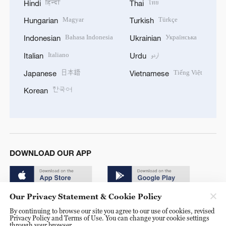
हिन्दी
ไทย
Hindi
Thai
Magyar
Türkçe
Hungarian
Turkish
Bahasa Indonesia
Українська
Indonesian
Ukrainian
Italiano
اردو
Italian
Urdu
日本語
Tiếng Việt
Japanese
Vietnamese
한국어
Korean
DOWNLOAD OUR APP
Our Privacy Statement & Cookie Policy
By continuing to browse our site you agree to our use of cookies, revised
Privacy Policy and Terms of Use. You can change your cookie settings
through your browser.