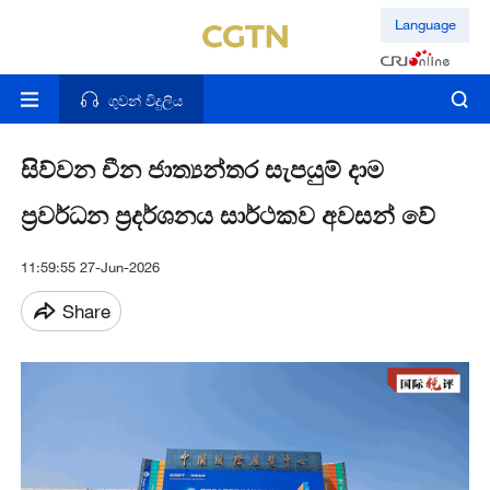
Language
ගුවන් විදුලිය
සිව්වන චීන ජාත්‍යන්තර සැපයුම් දාම
ප්‍රවර්ධන ප්‍රදර්ශනය සාර්ථකව අවසන් වේ
11:59:55 27-Jun-2026
Share