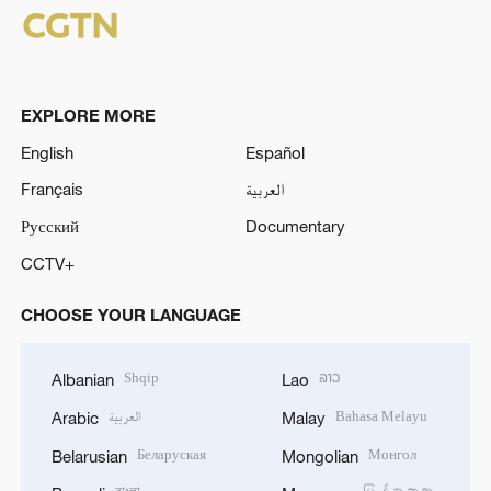
EXPLORE MORE
English
Español
Français
العربية
Русский
Documentary
CCTV+
CHOOSE YOUR LANGUAGE
Shqip
ລາວ
Albanian
Lao
العربية
Bahasa Melayu
Arabic
Malay
Беларуская
Монгол
Belarusian
Mongolian