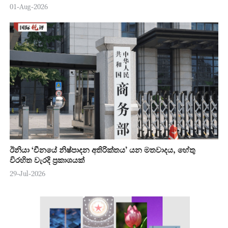
01-Aug-2026
ඊනියා ‘චීනයේ නිෂ්පාදන අතිරික්තය’ යන මතවාදය, හේතු
විරහිත වැරදි ප්‍රකාශයක්
29-Jul-2026