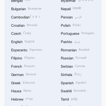
বাংলা
မြန်မာဘာသာ
Bengali
Myanmar
Български
नेपाली
Bulgarian
Nepali
ខ្មែរ
فارسی
Cambodian
Persian
Hrvatski
Polski
Croatian
Polish
Český
Português
Czech
Portuguese
English
پښتو
English
Pashto
Esperanto
Română
Esperanto
Romanian
Filipino
Русский
Filipino
Russian
Français
Српски
French
Serbian
Deutsch
සිංහල
German
Sinhala
Ελληνικά
Español
Greek
Spanish
Hausa
Kiswahili
Hausa
Swahili
עברית
தமிழ்
Hebrew
Tamil