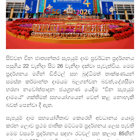
සිව්වන චීන ජාත්‍යන්තර සැපයුම් දාම ප්‍රවර්ධන ප්‍රදර්ශනය
පසුගිය 22 වැනිදා සිට 26 වැනිදා දක්වා පැවැත්විය. මෙම
ප්‍රදර්ශනය මගින් ඩිජිටල් සහ බුද්ධිමත් තාක්ෂණයන්
සමස්ත කර්මාන්ත දාමයම බලගන්වන බවත්,දේශසීමා
හරහා නවෝත්පාදන ජයග්‍රහණ යෙදීම "චීන සැපයුම්
දාමයේ" ශක්තිමත් සහයෝගයෙන් වෙන් කළ නොහැකි
බවත් පෙන්වා දී ඇත.
සැපයුම් දාම සහයෝගීතාව කෙරෙහි අවධානය යොමු
කරන ලොව ප්‍රථම ජාතික මට්ටමේ ප්‍රදර්ශනය ලෙස පැවති
මෙම වසරේ ප්‍රදර්ශනය සඳහා රටවල් සහ කලාප 85කින්