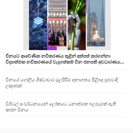
චීනයට ආවේණික නවීකරණය තුළින් අත්පත් කරගන්නා
විද්‍යාත්මක නවීකරණයේ වැදගත්කම් චීන ජනපති අවධාරණය
කරයි
චීනයේ ගෝලීය ශිෂ්ටාචාර මුලපිරීම අනාගතය පිළිබඳ සුබවාදී
ලකුණක්
ඩිජිටල් සංවර්ධනයෙන් ලෝකයට ධනාත්මක බලපෑමක් ඇති
කරන චීනය