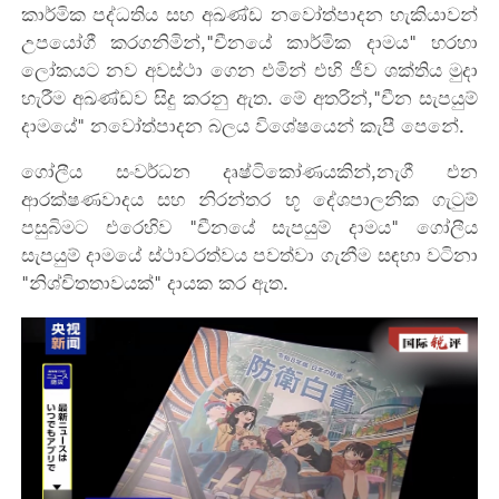
කාර්මික පද්ධතිය සහ අඛණ්ඩ නවෝත්පාදන හැකියාවන්
උපයෝගී කරගනිමින්,"චීනයේ කාර්මික දාමය" හරහා
ලෝකයට නව අවස්ථා ගෙන එමින් එහි ජීව ශක්තිය මුදා
හැරීම අඛණ්ඩව සිදු කරනු ඇත. මේ අතරින්,"චීන සැපයුම්
දාමයේ" නවෝත්පාදන බලය විශේෂයෙන් කැපී පෙනේ.
ගෝලීය සංවර්ධන දෘෂ්ටිකෝණයකින්,නැගී එන
ආරක්ෂණවාදය සහ නිරන්තර භූ දේශපාලනික ගැටුම්
පසුබිමට එරෙහිව "චීනයේ සැපයුම් දාමය" ගෝලීය
සැපයුම් දාමයේ ස්ථාවරත්වය පවත්වා ගැනීම සඳහා වටිනා
"නිශ්චිතතාවයක්" දායක කර ඇත.