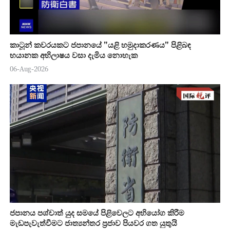
කාටූන් කවරයකට ජපානයේ "යළි හමුදාකරණය" පිළිබඳ
භයානක අභිලාෂය වසා දැමිය නොහැක
06-Aug-2026
ජපානය පශ්චාත් යුද සමයේ පිළිවෙලට අභියෝග කිරීම
මැඩපැවැත්වීමට ජාත්‍යන්තර ප්‍රජාව පියවර ගත යුතුයි