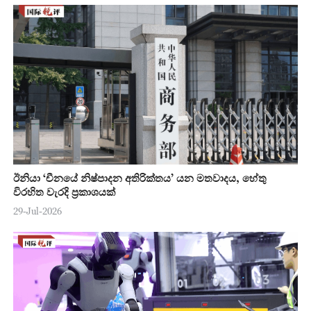
ඊනියා ‘චීනයේ නිෂ්පාදන අතිරික්තය’ යන මතවාදය, හේතු
විරහිත වැරදි ප්‍රකාශයක්
29-Jul-2026