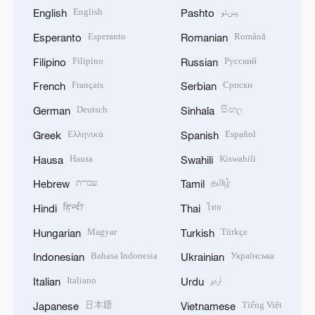
English
پښتو
English
Pashto
Esperanto
Română
Esperanto
Romanian
Filipino
Русский
Filipino
Russian
Français
Српски
French
Serbian
Deutsch
සිංහල
German
Sinhala
Ελληνικά
Español
Greek
Spanish
Hausa
Kiswahili
Hausa
Swahili
עברית
தமிழ்
Hebrew
Tamil
हिन्दी
ไทย
Hindi
Thai
Magyar
Türkçe
Hungarian
Turkish
Bahasa Indonesia
Українська
Indonesian
Ukrainian
Italiano
اردو
Italian
Urdu
日本語
Tiếng Việt
Japanese
Vietnamese