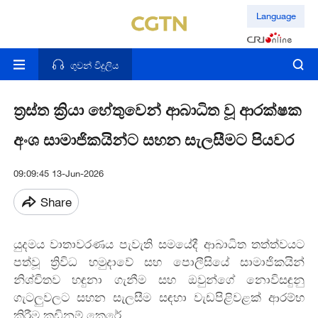
Language
ගුවන් විදුලිය
ත්‍රස්ත ක්‍රියා හේතුවෙන් ආබාධිත වූ ආරක්ෂක
අංශ සාමාජිකයින්ට සහන සැලසීමට පියවර
09:09:45 13-Jun-2026
Share
යුදමය වාතාවරණය පැවැති සමයේදී ආබාධිත තත්ත්වයට
පත්වූ ත්‍රිවිධ හමුදාවේ සහ පොලීසියේ සාමාජිකයින්
නිශ්චිතව හඳුනා ගැනීම සහ ඔවුන්ගේ නොවිසඳුනු
ගැටලුවලට සහන සැලසීම සඳහා වැඩපිළිවළක් ආරම්භ
කිරීම කඩිනම් කෙරේ.