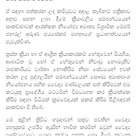
ඒ සඳහා පත්කරන ලද කමිටුවට අදාළ කැබිනට් පත්‍රිකාව
අනුව සහන ලබා දීමේ ක්‍රියාවලිය සම්බන්ධයෙන්
සාකච්ඡාවක් ආරක්ෂක නියෝජ්‍ය අමාත්‍ය විශ්‍රාමික මේජර්
ජනරල් අරුණ ජයසේකර මහතාගේ ප්‍රධානත්වයෙන්
පැවැත්විණ.
ත්‍රස්ත ක්‍රියා හා ඒ ආශ්‍රිත ක්‍රියාකාරකම් හේතුවෙන් මියගිය,
ආබාධිත වූ හෝ ඒ හේතුවෙන් නිවාඩු නොමැතිව
රාජකාරියට වාර්තා නොකිරීම නිසා සේවයෙන් ඉවත්
කරන ලද පුද්ගලයින් සම්බන්ධයෙන් සෞඛ්‍ය අමාත්‍යාංශ
නියෝජනය සහිත වෛද්‍ය මණ්ඩලයක් පත් කිරීමටත් එම
කටයුතු ප්‍රාදේශීය මට්ටමින් විමධ්‍යගත කර ක්‍රියාත්මක
කිරීම සඳහා විධිමත් ක්‍රමවේදයක් සකස් කිරීම පිළිබඳවත්
සාකච්ඡා වී තිබේ.
මේ තුළින් ත්‍රිවිධ හමුදාවන් සතුව පවතින වෛද්‍ය
පහසුකම් උපරිම අයුරින් භාවිත කරමින් ඔවුන් වෛද්‍ය
මණ්ඩලවලට යොමු කරවා සහන ලබා දීමේ කටයුතු