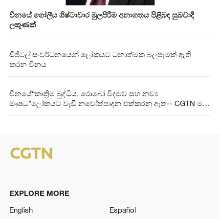
චීනයේ ගෝලීය ශිෂ්ටාචාර මුලපිරීම අනාගතය පිළිබඳ සුබවාදී
ලකුණක්
ඩිජිටල් සංවර්ධනයෙන් ලෝකයට ධනාත්මක බලපෑමක් ඇති
කරන චීනය
චීනයේ“කෘත්‍රිම බුද්ධිය, රොබෝ විද්‍යාව සහ නව්‍ය
ඖෂධ”ලෝකයට වැඩි නවෝත්පාදන එක්කරනු ඇත-- CGTN මත
විමසුම
EXPLORE MORE
English
Español