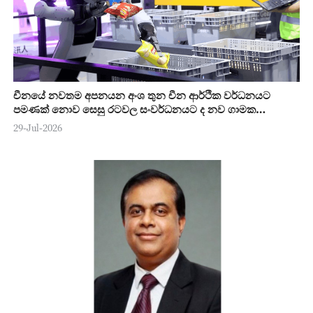
චීනයේ නවතම අපනයන අංශ තුන චීන ආර්ථික වර්ධනයට
පමණක් නොව සෙසු රටවල සංවර්ධනයට ද නව ගාමක
ශක්තියක්
29-Jul-2026