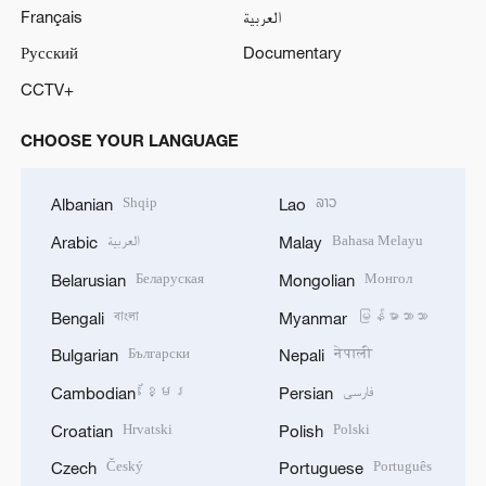
Français
العربية
Русский
Documentary
CCTV+
CHOOSE YOUR LANGUAGE
Shqip
ລາວ
Albanian
Lao
العربية
Bahasa Melayu
Arabic
Malay
Беларуская
Монгол
Belarusian
Mongolian
বাংলা
မြန်မာဘာသာ
Bengali
Myanmar
Български
नेपाली
Bulgarian
Nepali
ខ្មែរ
فارسی
Cambodian
Persian
Hrvatski
Polski
Croatian
Polish
Český
Português
Czech
Portuguese