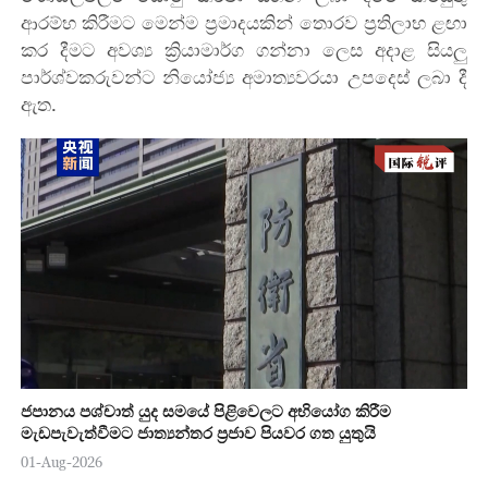
ආරම්භ කිරීමට මෙන්ම ප්‍රමාදයකින් තොරව ප්‍රතිලාභ ළඟා
කර දීමට අවශ්‍ය ක්‍රියාමාර්ග ගන්නා ලෙස අදාළ සියලු
පාර්ශ්වකරුවන්ට නියෝජ්‍ය අමාත්‍යවරයා උපදෙස් ලබා දී
ඇත.
ජපානය පශ්චාත් යුද සමයේ පිළිවෙලට අභියෝග කිරීම
මැඩපැවැත්වීමට ජාත්‍යන්තර ප්‍රජාව පියවර ගත යුතුයි
01-Aug-2026