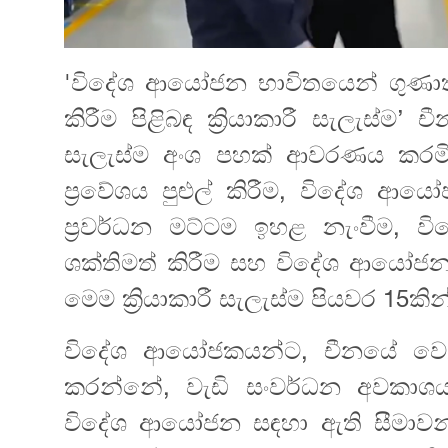
'විදේශ ආයෝජන භාවිතයෙන් ගුණාත්
කිරීම පිළිබඳ ක්‍රියාකාරී සැලැස්ම
සැලැස්ම අංශ පහක් ආවරණය කරමි
ප්‍රවේශය පුළුල් කිරීම, විදේශ 
ප්‍රවර්ධන මට්ටම‍ ඉහළ නැංවීම
ශක්තිමත් කිරීම සහ විදේශ ආයෝජන
මෙම ක්‍රියාකාරී සැලැස්ම පියවර 15ක
විදේශ ආයෝජකයන්ට, චීනයේ වෙළඳප
කරන්නේ, වැඩි සංවර්ධන අවකාශයක
විදේශ ආයෝජන සඳහා ඇති සීමාවන්