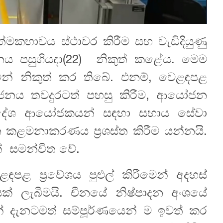
මකභාවය ස්ථාවර කිරීම සහ වැඩිදියුණු
’ චීනය පසුගියදා(22) නිකුත් කළේය. මෙම
න් නිකුත් කර තිබේ. එනම්, වෙළඳපළ
ආයෝජනය තවදුරටත් පහසු කිරීම, ආයෝජන
, විදේශ ආයෝජකයන් සඳහා සහාය සේවා
 කළමනාකරණය ප්‍රශස්ත කිරීම යන්නයි.
ින් සමන්විත වේ.
ළ ප්‍රවේශය පුළුල් කිරීමෙන් අදහස්
් ලැබීමයි. චීනයේ නිෂ්පාදන අංශයේ
 දැනටමත් සම්පූර්ණයෙන් ම ඉවත් කර