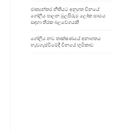
ජාත්‍යන්තර නීතියට අනුගත චීනයේ
ගෝලීය පාලන මුලපිරුම ලෝක සාමය
සඳහා තීරක බලවේගයකි
ගෝලීය නව තාක්ෂණයේ අනාගතය
හැඩගැස්වීමේදී චීනයේ භූමිකාව