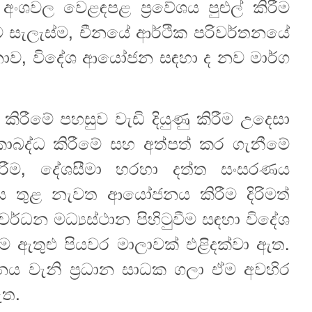
ංශවල වෙළඳපළ ප්‍රවේශය පුළුල් කිරීම
ැලැස්ම, චීනයේ ආර්ථික පරිවර්තනයේ
ොව, විදේශ ආයෝජන සඳහා ද නව මාර්ග
ිරීමේ පහසුව වැඩි දියුණු කිරීම උදෙසා
ාබද්ධ කිරීමේ සහ අත්පත් කර ගැනීමේ
ිරීම, දේශසීමා හරහා දත්ත සංසරණය
නය තුළ නැවත ආයෝජනය කිරීම දිරිමත්
්ධන මධ්‍යස්ථාන පිහිටුවීම සඳහා විදේශ
 ඇතුළු පියවර මාලාවක් එළිදක්වා ඇත.
ධනය වැනි ප්‍රධාන සාධක ගලා ඒම අවහිර
ඇත.