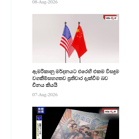
08-Aug-2026
ඇමරිකානු මර්දනයට එරෙහි එකම විසඳුම
වගකීම්සහගතව ප්‍රතිචාර දැක්වීම බව
චීනය කියයි
07-Aug-2026