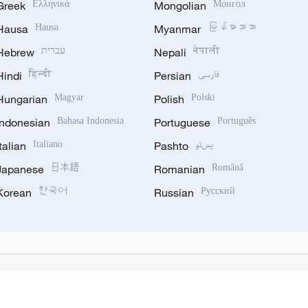
Greek
Ελληνικά
Mongolian
Монгол
Hausa
Hausa
Myanmar
မြန်မာဘာသာ
Hebrew
עברית
Nepali
नेपाली
Hindi
हिन्दी
Persian
فارسی
Hungarian
Magyar
Polish
Polski
Indonesian
Bahasa Indonesia
Portuguese
Português
Italian
Italiano
Pashto
پښتو
Japanese
日本語
Romanian
Română
Korean
한국어
Russian
Русский