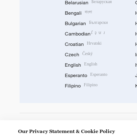
Belarusian
Беларуская
Bengali
বাংলা
Bulgarian
Български
Cambodian
ខ្មែរ
Croatian
Hrvatski
Czech
Český
English
English
Esperanto
Esperanto
Filipino
Filipino
DOWNLOAD OUR APP
Our Privacy Statement & Cookie Policy