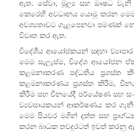
ඇත. සේවා, මූල්‍ය සහ ඖෂධ වැනි අ
කෙරෙහි අවධානය යොමු කරන මෙම ස
අවශ්‍යතාවට ගැළපෙනවා පමණක් න
විවෘත කර ඇත.
විදේශීය ආයෝජකයන් සඳහා ව්‍යාපාර ක
මෙම සැලැස්‍ම, විදේශ ආයෝජන ඒක
කළමනාකරණ පද්ධතිය ප්‍රශස්ත ක
කළමනාකරණය ප්‍රශස්ත කිරීම‍, චී
කිරීම සහ චීනයේදී පර්යේෂණ සහ සංවර
ව්‍යවසායකයන් ආකර්ෂණය කර ගැනීම
මෙම පියවර මගින් දත්ත සහ ප්‍රාග්
කරන‍ බාධක තවදුරටත් ඉවත් කරනු 