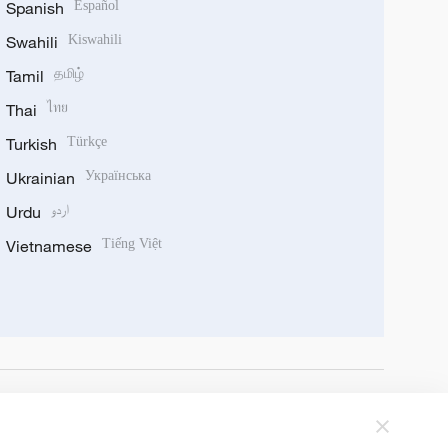
Spanish
Español
Swahili
Kiswahili
Tamil
தமிழ்
Thai
ไทย
Turkish
Türkçe
Ukrainian
Українська
Urdu
اردو
Vietnamese
Tiếng Việt