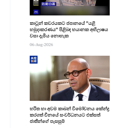
කාටූන් කවරයකට ජපානයේ "යළි
හමුදාකරණය" පිළිබඳ භයානක අභිලාෂය
වසා දැමිය නොහැක
06-Aug-2026
හරිත හා අවම කාබන් විමෝචනය කේන්ද්‍ර
කරගත් චීනයේ සංවර්ධනයට එක්සත්
ජාතීන්ගේ පැසසුම්