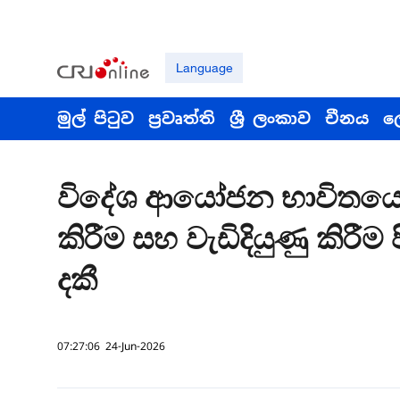
Language
මුල් පිටුව
ප්‍රවෘත්ති
ශ්‍රී ලංකාව
චීනය
ල
විදේශ ආයෝජන භාවිතයෙන
කිරීම සහ වැඩිදියුණු කිරීම ප
දකී
07:27:06 24-Jun-2026