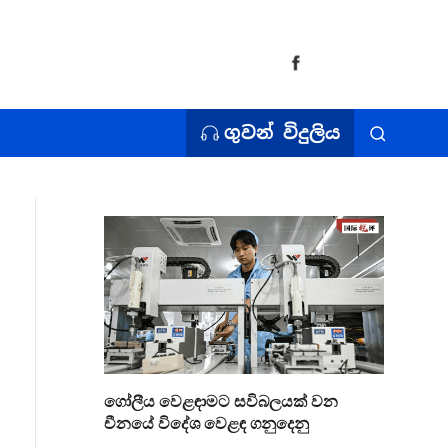
ගුවන් විදුලිය
ගෝලීය වෙළඳාමට සවිබලයක් වන
චීනයේ විදේශ වෙළඳ ගනුදෙනු