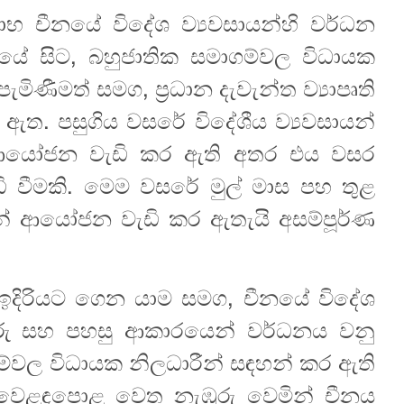
රතිලාභ චීනයේ විදේශ ව්‍යවසායන්හි වර්ධන
ේ සිට, බහුජාතික සමාගම්වල විධායක
ණීමත් සමග, ප්‍රධාන දැවැන්ත ව්‍යාපෘති
වී ඇත. පසුගිය වසරේ විදේශීය ව්‍යවසායන්
ේ ආයෝජන වැඩි කර ඇති අතර එය වසර
 වීමකි. මෙම වසරේ මුල් මාස පහ තුළ
් ආයෝජන වැඩි කර ඇතැයි අසම්පූර්ණ
ම ඉදිරියට ගෙන යාම සමග, චීනයේ විදේශ
ුරු සහ පහසු ආකාරයෙන් වර්ධනය වනු
වල විධායක නිලධාරීන් සඳහන් කර ඇති
ීන වෙළඳපොළ වෙත නැඹුරු වෙමින් චීනය