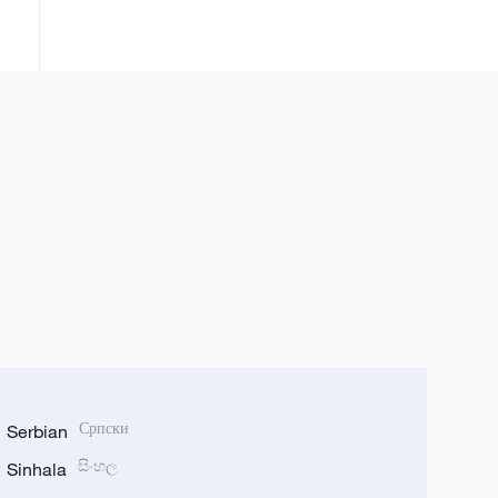
Serbian
Српски
Sinhala
සිංහල