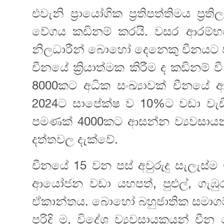
එවැනි ප්‍රායෝගික ප්‍රතිපත්තිමය ප්‍
වේගය කඩිනම් කරයි. වසර ආරම්භය
නිලධාරීන් බොහෝ දෙනෙකු චීනයට පැමි
චීනයේ ක්‍රියාත්මක කිරීම ද කඩිනම් 
8000කට අධික සංඛ්‍යාවක් චීනය
2024ට සාපේක්ෂ ව 10%ට වඩා වැඩි
පමණක් 4000කට ආසන්න ව්‍යවසායන
දත්තවල දැක්වේ.
චීනයේ 15 වන පස් අවුරුදු සැලැස්
ආයෝජන වඩා යහපත්, පුළුල්, ගැඹ
ඒකාන්තය. බොහෝ බහුජාතික සමාගම්
පරිදි ම, විදේශ ව්‍යවසායකයන් ච