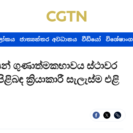
ෝකය
ජාත්‍යන්තර අවධානය
වීඩියෝ
විශේෂාංග
් ගුණාත්මකභාවය ස්ථාවර
ිළිබඳ ක්‍රියාකාරී සැලැස්ම එළි