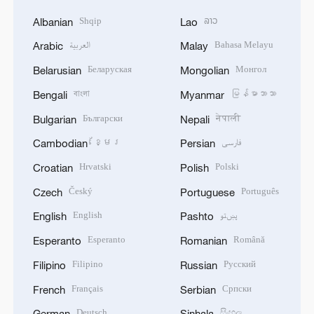
Shqip
ລາວ
Albanian
Lao
العربية
Bahasa Melayu
Arabic
Malay
Беларуская
Монгол
Belarusian
Mongolian
বাংলা
မြန်မာဘာသာ
Bengali
Myanmar
Български
नेपाली
Bulgarian
Nepali
ខ្មែរ
فارسی
Cambodian
Persian
Hrvatski
Polski
Croatian
Polish
Český
Português
Czech
Portuguese
English
پښتو
English
Pashto
Esperanto
Română
Esperanto
Romanian
Filipino
Русский
Filipino
Russian
Français
Српски
French
Serbian
Deutsch
සිංහල
German
Sinhala