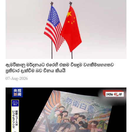
ඇමරිකානු මර්දනයට එරෙහි එකම විසඳුම වගකීම්සහගතව
ප්‍රතිචාර දැක්වීම බව චීනය කියයි
07-Aug-2026