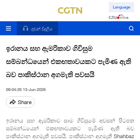
Language
ගුවන් විදුලිය
ඉරානය සහ ඇමරිකාව ගිවිසුම
සම්බන්ධයෙන් එකඟතාවයකට පැමිණ ඇති
බව පාකිස්ථාන අගමැති පවසයි
09:04:26 13-Jun-2026
Share
ඉරානය සහ ඇමරිකාව සාම ගිවිසුමේ අවසන් පිටපත
සම්බන්ධයෙන් එකඟතාවයකට පැමිණ ඇති බව
පාකිස්ථාන අගමැති පවසයි. පාකිස්ථාන අගමැති Shahbaz