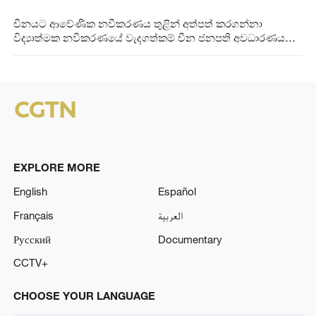
චීනයට ආවේණික නවීකරණය තුළින් අත්පත් කරගන්නා
විද්‍යාත්මක නවීකරණයේ වැදගත්කම් චීන ජනපති අවධාරණය
කරයි
EXPLORE MORE
English
Español
Français
العربية
Русский
Documentary
CCTV+
CHOOSE YOUR LANGUAGE