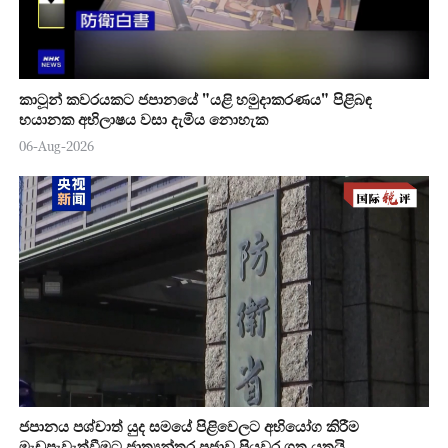
කාටූන් කවරයකට ජපානයේ "යළි හමුදාකරණය" පිළිබඳ
භයානක අභිලාෂය වසා දැමිය නොහැක
06-Aug-2026
ජපානය පශ්චාත් යුද සමයේ පිළිවෙලට අභියෝග කිරීම
මැඩපැවැත්වීමට ජාත්‍යන්තර ප්‍රජාව පියවර ගත යුතුයි