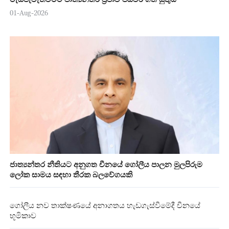
01-Aug-2026
ජාත්‍යන්තර නීතියට අනුගත චීනයේ ගෝලීය පාලන මුලපිරුම
ලෝක සාමය සඳහා තීරක බලවේගයකි
ගෝලීය නව තාක්ෂණයේ අනාගතය හැඩගැස්වීමේදී චීනයේ
භූමිකාව