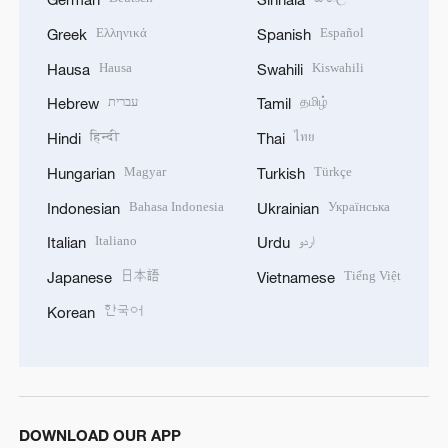
Ελληνικά
Español
Greek
Spanish
Hausa
Kiswahili
Hausa
Swahili
עברית
தமிழ்
Hebrew
Tamil
हिन्दी
ไทย
Hindi
Thai
Magyar
Türkçe
Hungarian
Turkish
Bahasa Indonesia
Українська
Indonesian
Ukrainian
Italiano
اردو
Italian
Urdu
日本語
Tiếng Việt
Japanese
Vietnamese
한국어
Korean
DOWNLOAD OUR APP