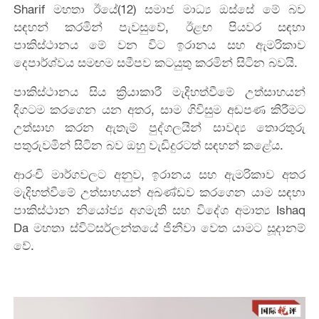
Sharif මහතා ඊයේ(12) සමාජ මාධ්‍ය ඔස්සේ මේ බව
සඳහන් කරමින් පැවසුවේ, ඊළඟ පියවර සඳහා
පාකිස්ථානය මේ වන විට ඉරානය සහ ඇමරිකාව
දෙපාර්ශ්වය සමඟම සමීපව කටයුතු කරමින් සිටින බවයි.
පාකිස්ථානය සිය ක්‍රියාකාරී මැදිහත්වීමේ උත්සාහයන්
දිගටම කරගෙන යන අතර, සාම ගිවිසුම අඩපණ කිරීමට
උත්සාහ කරන ඇතැම් පුද්ගලයින් සාවද්‍ය තොරතුරු
පතුරුවමින් සිටින බව ඔහු වැඩිදුරටත් සඳහන් කළේය.
ආරංචි මාර්ගවලට අනුව, ඉරානය සහ ඇමරිකාව අතර
මැදිහත්වීමේ උත්සාහයන් අඛණ්ඩව කරගෙන යාම සඳහා
පාකිස්ථාන නියෝජ්‍ය අගමැති සහ විදේශ අමාත්‍ය Ishaq
Da මහතා ස්විට්සර්ලන්තයේ ජිනීවා වෙත යාමට සූදානම්
වේ.