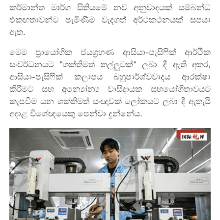
කර්මාන්ත මාර්ග සිතියමේ නව අනුවාදයක් සම්බන්ධ
එකඟතාවන්ට පැමිණීම වැදගත් අර්ථකථනයක් සපයා
ඇත.
මෙම ප්‍රායෝගික ජයග්‍රහණ ආසියා-පැසිෆික් ආර්ථික
සංවර්ධනයට "ශක්තිමත් තල්ලුවක්" ලබා දී ඇති අතර,
ආසියා-පැසිෆික් කලාපය බහුපාර්ශ්වවාදය ආරක්ෂා
කිරීමට සහ අන්‍යෝන්‍ය වාසිදායක සහයෝගීතාවයට
කැපවීම යන ශක්තිමත් සංඥාවක් ලෝකයට ලබා දී ඇතැයි
අදාළ විශේඥයෙකු පෙන්වා දුන්නේය.