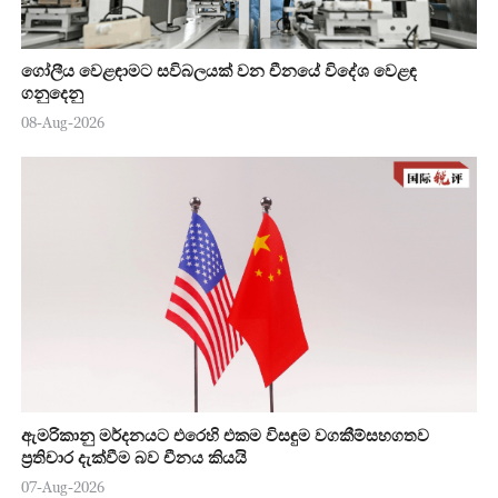
ගෝලීය වෙළඳාමට සවිබලයක් වන චීනයේ විදේශ වෙළඳ
ගනුදෙනු
08-Aug-2026
ඇමරිකානු මර්දනයට එරෙහි එකම විසඳුම වගකීම්සහගතව
ප්‍රතිචාර දැක්වීම බව චීනය කියයි
07-Aug-2026