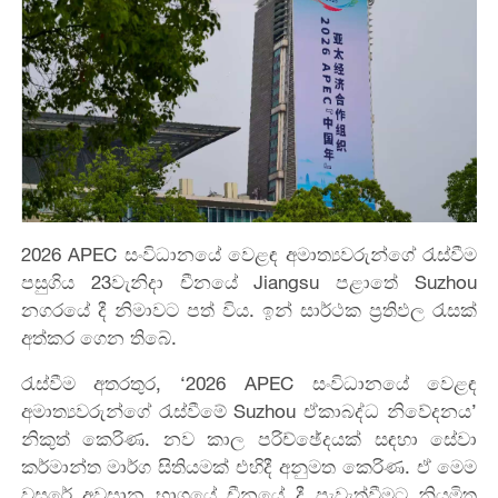
2026 APEC සංවිධානයේ වෙළඳ අමාත්‍යවරුන්ගේ රැස්වීම
පසුගිය 23වැනිදා චීනයේ Jiangsu පළාතේ Suzhou
නගරයේ දී නිමාවට පත් විය. ඉන් සාර්ථක ප්‍රතිඵල රැසක්
අත්කර ගෙන තිබේ.
රැස්වීම අතරතුර, ‘2026 APEC සංවිධානයේ වෙළඳ
අමාත්‍යවරුන්ගේ රැස්වීමේ Suzhou ඒකාබද්ධ නිවේදනය’
නිකුත් කෙරිණ. නව කාල පරිච්ඡේදයක් සඳහා සේවා
කර්මාන්ත මාර්ග සිතියමක් එහිදී අනුමත කෙරිණ. ඒ මෙම
වසරේ අවසාන භාගයේ චීනයේ දී පැවැත්වීමට නියමිත