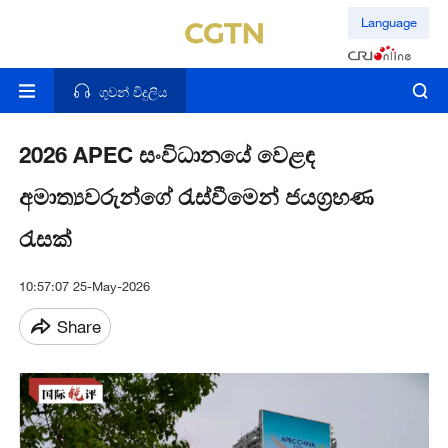
Language
ගුවන් විදුලිය
2026 APEC සංවිධානයේ වෙළඳ
අමාත්‍යවරුන්ගේ රැස්වීමෙන් ජයග්‍රහණ
රැසක්
10:57:07 25-May-2026
Share