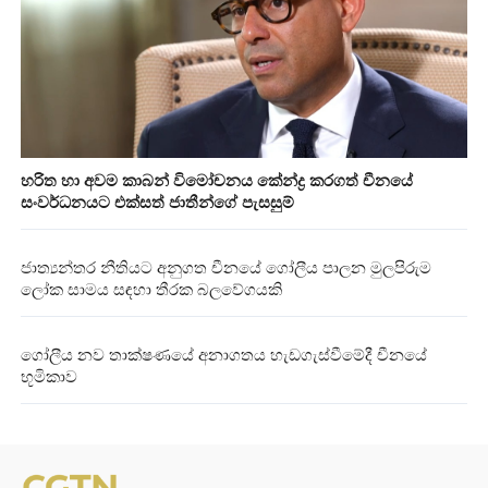
හරිත හා අවම කාබන් විමෝචනය කේන්ද්‍ර කරගත් චීනයේ
සංවර්ධනයට එක්සත් ජාතීන්ගේ පැසසුම්
ජාත්‍යන්තර නීතියට අනුගත චීනයේ ගෝලීය පාලන මුලපිරුම
ලෝක සාමය සඳහා තීරක බලවේගයකි
ගෝලීය නව තාක්ෂණයේ අනාගතය හැඩගැස්වීමේදී චීනයේ
භූමිකාව