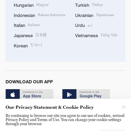
Magyar
Türkçe
Hungarian
Turkish
Bahasa Indonesia
Українська
Indonesian
Ukrainian
Italiano
اردو
Italian
Urdu
日本語
Tiếng Việt
Japanese
Vietnamese
한국어
Korean
DOWNLOAD OUR APP
Our Privacy Statement & Cookie Policy
By continuing to browse our site you agree to our use of cookies, revised
Privacy Policy and Terms of Use. You can change your cookie settings
through your browser.
© China Radio International.CRI. All Rights Reserved. 16A