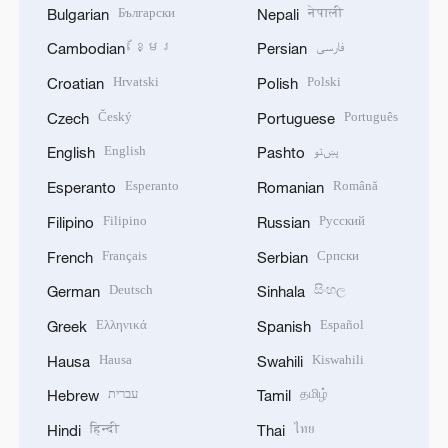
Български
नेपाली
Bulgarian
Nepali
ខ្មែរ
فارسی
Cambodian
Persian
Hrvatski
Polski
Croatian
Polish
Český
Português
Czech
Portuguese
English
پښتو
English
Pashto
Esperanto
Română
Esperanto
Romanian
Filipino
Русский
Filipino
Russian
Français
Српски
French
Serbian
Deutsch
සිංහල
German
Sinhala
Ελληνικά
Español
Greek
Spanish
Hausa
Kiswahili
Hausa
Swahili
עברית
தமிழ்
Hebrew
Tamil
हिन्दी
ไทย
Hindi
Thai