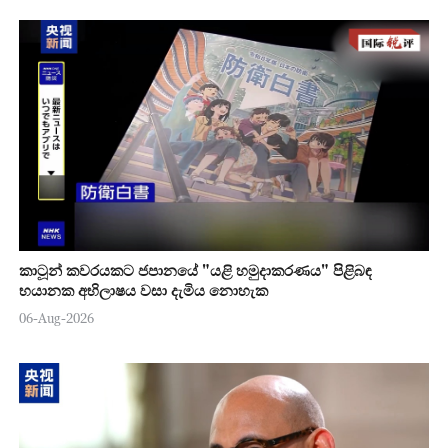
කාටූන් කවරයකට ජපානයේ "යළි හමුදාකරණය" පිළිබඳ
භයානක අභිලාෂය වසා දැමිය නොහැක
06-Aug-2026