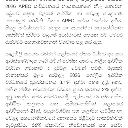
2026 APEC සංවිධානයේ නායකයන්ගේ නිල නොවන
සමුළුව සඳහා වැදගත් ආර්ථික හා වෙළඳ ජයග්‍රහණ
පෙන්නුම් කරමිනි. චීනය APEC සත්කාරකත්වය දැරීම,
සියලු පාර්ශ්වයන්ට වෙළඳ හා ආයෝජන සහයෝගීතාව
ශක්තිමත් කිරීමට වැදගත් අවස්ථාවක් සපයන බව මෙවර
රැස්වීමට සහභාගිවන්නන් විශ්වාස පළ කර ඇත.
කැළඹිලි සහගත වත්මන් ලෝකයේ ඒකපාර්ශ්වවාදය සහ
ආරක්ෂණවාදය නැගී එමින් පවතින අතර ගෝලීය ආර්ථික
වර්ධන ගම්‍යතාව ද දුර්වල වෙමින් පවතී. මෑතකදී
ජාත්‍යන්තර මූල්‍ය අරමුදල 2026 ගෝලීය ආර්ථික
වර්ධනයේ පුරෝකථනය 3.1% දක්වා පහත දැමූ අතර,
එහි ආන්තික අවස්ථාවක වර්ධන පුරෝකථනය 2% දක්වා
අඩු කළේය. මෙම අවස්ථාවේදී, ලෝකයේ වඩාත්ම ගතික
ආර්ථික කලාපය වන ආසියා-පැසිෆික් කලාපයේ
ආර්ථිකයන් 21ක්, බහුපාර්ශ්වික සහ කලාපීය ආර්ථික හා
වෙළඳ සහයෝගීතාවයේ අනාගතය පිළිබඳව සාකච්ඡාවක්
පැවැත්වීය. එහිදී ඒකාබද්ධ නිවේදනයක් සහ සේවා