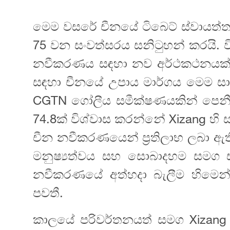
මෙම වසරේ චීනයේ ටිබෙට් ස්වායත්තය
75 වන සංවත්සරය සනිටුහන් කරයි. 
නවීකරණය සඳහා නව අර්ථකථනයක් 
සඳහා චීනයේ උපාය මාර්ගය මෙම සා
CGTN ගෝලීය සමීක්ෂණයකින් පෙනී ය
74.8ක් විශ්වාස කරන්නේ Xizang හි
චීන නවීකරණයෙන් ප්‍රතිලාභ ලබා ඇති 
මනුෂ්‍යත්වය සහ සොබාදහම සමග
නවීකරණයේ අත්හදා බැලීම හිමෙන් ව
පවතී.
කාලයේ පරිවර්තනයත් සමග Xizang හ