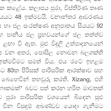
්මක කළේය. කලාපය පුරා, විස්තීර්ණ තෘණ
සියයට 48 ඉක්මවයි. වනාන්තර ආවරණය
ස හා ජල සංරක්ෂණ අනුපාතය සියයට 92
 සහ පානීය ජල ප්‍රභවයන්ගේ ජල තත්ත්ව
ඟා වී ඇත. මුළු විදුලි උත්පාදනයෙන්
්තිය වන අතර, පොසිල නොවන බලශක්ති
ක්මවීමට සමත් විය. එය රටේ ඉහළම
ියයට 83ක පිරිසක් පාරිසරික ආරක්ෂාව සහ
 බෙහෙවින් තහවුරු කරති. Xizang, එහි
වටිනාකමක්" බවට පත් කරන හරිත මාවතක්
ුරා පාරිසරික වශයෙන් බිඳෙන සුළු
චීන විසඳුම් අඛණ්ඩව යොදා ගැනීමට