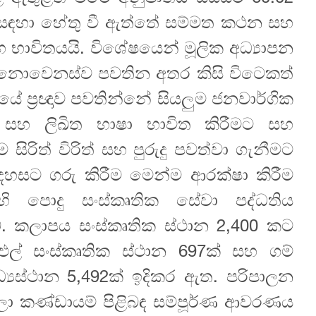
ණ සඳහා හේතු වී ඇත්තේ සම්මත කථන සහ
සහ භාවිතයයි. විශේෂයෙන් මූලික අධ්‍යාපන
ව නොවෙනස්ව පවතින අතර කිසි විටෙකත්
ේ ප්‍රඥාව පවතින්නේ සියලුම ජනවාර්ගික
හ ලිඛිත භාෂා භාවිත කිරීමට සහ
ිරිත් විරිත් සහ පුරුදු පවත්වා ගැනීමට
ිදහසට ගරු කිරීම මෙන්ම ආරක්ෂා කිරීම
ි පොදු සංස්කෘතික සේවා පද්ධතිය
. කලාපය සංස්කෘතික ස්ථාන 2,400 කට
ළුල් සංස්කෘතික ස්ථාන 697ක් සහ ගම්
ධ්‍යස්ථාන 5,492ක් ඉදිකර ඇත. පරිපාලන
ා කණ්ඩායම් පිළිබඳ සම්පූර්ණ ආවරණය