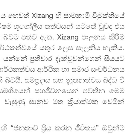
 හෙවත් Xizang හි සාමකාමී විමුක්තියේ
විෂම භූගෝලීය තත්වයන් යටතේ වුවද එය
බවට පත්ව ඇත. Xizang පාලනය කිරීම
ර්ථකත්වයේ යතුර ලෙස සැලකිය හැකිය.
න්නේ ප්‍රතිචාර දැක්වූවන්ගෙන් සියයට
 සාර්ථකත්වය ආර්ථික හා සමාජ සංවර්ධනය
බවයි. සම්ප්‍රදාය සහ නූතනත්වය බද්ධ වී
 සමගියෙන් සහජීවනයෙන් පවතින මෙම
ැසුණු සානුව මත ක්‍රියාත්මක වෙමින්
ි “ජනතාව ප්‍රිය කරන ජීවිතය” ඔවුන්ට