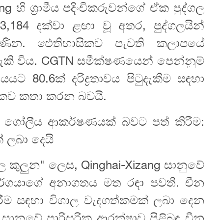
ng හි ග්‍රාමීය පදිංචිකරුවන්ගේ ඒක පුද්ගල
,184 දක්වා ළඟා වූ අතර, පුද්ගලයින්
ා ගැණින. ඓතිහාසිකව පැවති කලාපයේ
 හැකි විය. CGTN සමීක්ෂණයෙන් පෙන්නුම්
යයට 80.6ක් දරිද්‍රතාවය පිටුදැකීම සඳහා
්මකව කතා කරන බවයි.
කඳු ගෝලීය ආකර්ෂණයක් බවට පත් කිරීම:
් ලබා දෙයි
ුලුන" ලෙස, Qinghai-Xizang සානුවේ
 වර්ගයාගේ අනාගතය මත රඳා පවතී. චීන
රීම සඳහා විශාල වැදගත්කමක් ලබා දෙන
 සානුවේ පාරිසරික ආරක්ෂාව පිළිබඳ චීන