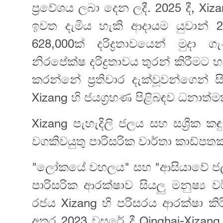
ප්‍රවේශය ලබා දෙන ලදී. 2025 දී, Xiza
ඉවත දැමිය හැකි ආදායම යුවාන් 23
628,000ක් දරිද්‍රතාවයෙන් මුද
නිරපේක්ෂ දරිද්‍රතාවය තුරන් කිරීමට
කරන්නේ ප්‍රතිචාර දැක්වූවන්ගෙන් සි
Xizang හි ජයග්‍රහණ පිළිබඳව ධනාත
Xizang පැහැදිලි ජලය සහ සශ්‍රීක 
වගකිවයුතු පාරිසරික වාර්තා කාඩ්පතක
"ලෝකයේ වහලය" සහ "ආසියාවේ ජල ක
පාරිසරික ආරක්ෂාව සියලු මනුෂ්‍ය
රජය Xizang හි පරිසරය ආරක්ෂා කි
අතර 2023 වසරේ දී Qinghai-Xizang