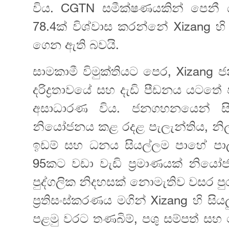
විය. CGTN සමීක්ෂණයකින් පෙනී යන
78.4ක් විශ්වාස කරන්නේ Xizang හ
ගෙන ඇති බවයි.
සාමකාමී විමුක්තියට පෙර, Xizan
දරිද්‍රතාවයේ සහ දැඩි පීඩනය යටතේ
අසාධාරණ විය. ජනගහනයෙන් සි
නියෝජනය කළ රදළ පැලැන්තිය, නිල
ඉඩම් සහ ධනය සියල්ලම පාහේ 
95කට වඩා වැඩි ප්‍රමාණයක් නියෝ
පුද්ගලික නිදහසක් නොමැතිව වසර පුරා
ප්‍රතිසංස්කරණය මගින් Xizang හි 
පළමු වරට තණබිම්, පශු සම්පත් සහ ග