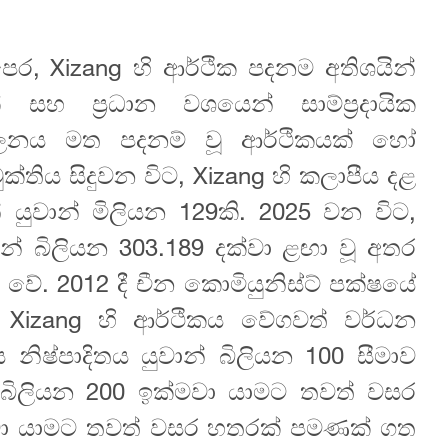
පෙර, Xizang හි ආර්ථික පදනම අතිශයින්
 සහ ප්‍රධාන වශයෙන් සාම්ප්‍රදායික
ාලනය මත පදනම් වූ ආර්ථිකයක් හෝ
්තිය සිදුවන විට, Xizang හි කලාපීය දළ
යුවාන් මිලියන 129කි. 2025 වන විට,
න් බිලියන 303.189 දක්වා ළඟා වූ අතර
ේ. 2012 දී චීන කොමියුනිස්ට් පක්ෂයේ
Xizang හි ආර්ථිකය වේගවත් වර්ධන
 නිෂ්පාදිතය යුවාන් බිලියන 100 සීමාව
 බිලියන 200 ඉක්මවා යාමට තවත් වසර
මවා යාමට තවත් වසර හතරක් පමණක් ගත