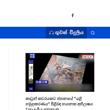
ගුවන් විදුලිය
කාටූන් කවරයකට ජපානයේ "යළි
හමුදාකරණය" පිළිබඳ භයානක අභිලාෂය
වසා දැමිය නොහැක