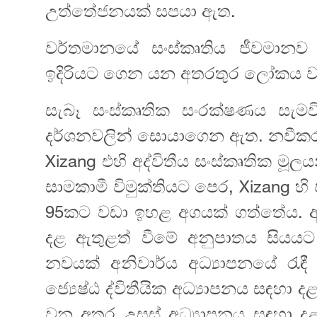
උත්තේජනයක් සපයා ඇත.
වර්තමානයේ සංස්කෘතිය ජීවමානව 
ඉදිරියට ගෙන යන අතරතුර ලෝකය ව
සැබෑ සංස්කෘතික සංරක්ෂණය සැමව
දර්ශනවලින් සොයාගෙන ඇත. නවීක
Xizang එහි අද්විතීය සංස්කෘතික ම
සාමකාමී විමුක්තියට පෙර, Xizang
95කට වඩා ඉහළ අගයක් ගත්තේය. අද
දළ ඇතුළත් වීමේ අනුපාතය සියයට
නවයක් අනිවාර්ය අධ්‍යාපනයේ රැඳී
ජ්‍යෙෂ්ඨ ද්විතීයික අධ්‍යාපනය සඳහා
වන අතර උසස් අධ්‍යාපනය සඳහා දළ