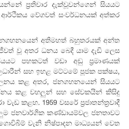
්නේ ප්‍රතිචාර දැක්වූවන්ගෙන් සියයට
ි ආර්ථිකය වේගවත් සංවර්ධනයක් අත්කර
g ජනගහනයෙන් අතිමහත් බහුතරයක් අන්ත
 ජීවත් වූ අතර ධනය බෙදී යාම දැඩි ලෙස
යයට පහකටත් වඩා අඩු ප්‍රමාණයක්
ධාරීන් සහ ඉහළ මට්ටමේ පූජක පක්ෂය,
පාලනය කළ අතර, ජනගහනයෙන් සියයට
ජනය කළ වහලුන් සහ සේවකයින් කිසිදු
 වැඩ කළහ. 1959 වසරේ ප්‍රජාතන්ත්‍රවාදී
සියලුම ජනවාර්ගික කණ්ඩායම්වල ජනතාවට
ොවිබිම් වැනි නිෂ්පාදන මාධ්‍යයන් වෙත