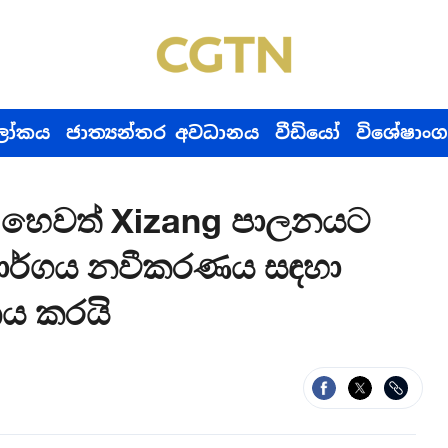
ෝකය
ජාත්‍යන්තර අවධානය
වීඩියෝ
විශේෂාංග
ය හෙවත් Xizang පාලනයට
මාර්ගය නවීකරණය සඳහා
ශනය කරයි