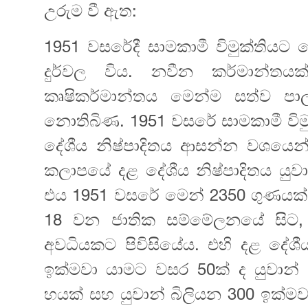
උරුම වී ඇත:
1951 වසරේදී සාමකාමී විමුක්තියට 
දුර්වල විය. නවීන කර්මාන්තයක්
කෘෂිකර්මාන්තය මෙන්ම සත්ව ප
නොතිබිණ. 1951 වසරේ සාමකාමී විමුක
දේශීය නිෂ්පාදිතය ආසන්න වශයෙන් 
කලාපයේ දළ දේශීය නිෂ්පාදිතය යුවා
එය 1951 වසරේ මෙන් 2350 ගුණයක් ව
18 වන ජාතික සම්මේලනයේ සිට, 
අවධියකට පිවිසියේය. එහි දළ දේශීය
ඉක්මවා යාමට වසර 50ක් ද යුවාන්
හයක් සහ යුවාන් බිලියන 300 ඉක්