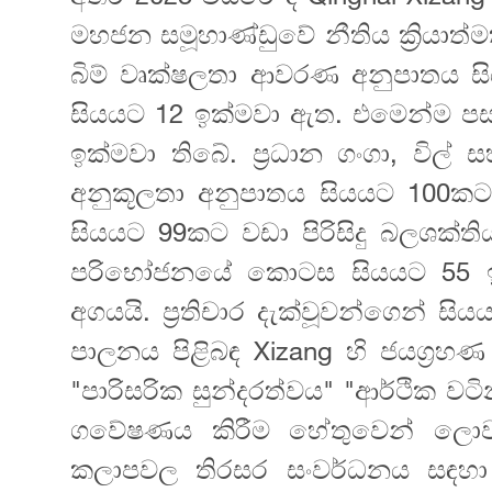
මහජන සමූහාණ්ඩුවේ නීතිය ක්‍රියාත
බිම් වෘක්ෂලතා ආවරණ අනුපාතය 
සියයට 12 ඉක්මවා ඇත. එමෙන්ම ප
ඉක්මවා තිබේ. ප්‍රධාන ගංගා, විල්
අනුකූලතා අනුපාතය සියයට 100කට ළ
සියයට 99කට වඩා පිරිසිදු බලශක
පරිභෝජනයේ කොටස සියයට 55 ඉ
අගයයි. ප්‍රතිචාර දැක්වූවන්ගෙන් ස
පාලනය පිළිබඳ Xizang හි ජයග්‍රහණ
"පාරිසරික සුන්දරත්වය" "ආර්ථික 
ගවේෂණය කිරීම හේතුවෙන් ලොව ප
කලාපවල තිරසර සංවර්ධනය සඳහා 