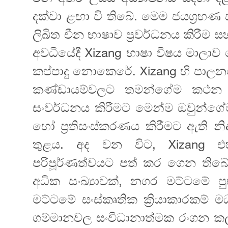
දක්වා ළඟා වී තිබේ. මෙම ජයග්‍රහ
ලිඛිත චීන භාෂාව ප්‍රවර්ධනය කිරීම 
අවධියේදී Xizang භාෂා විෂය මාලා
කප්පාදු නොකෙරේ. Xizang හි පාලනය
කණ්ඩායම්වලට තමන්ගේම කථන ස
සංවර්ධනය කිරීමට මෙන්ම ඔවුන්ගේම ස
හෝ ප්‍රතිසංස්කරණය කිරීමට ඇති න
තුළය. අද වන විට, Xizang එහ
පරිපූර්ණත්වයට පත් කර ගෙන තිබේ
අධික සංඛ්‍යාවක්, නගර මට්ටමේ පු
මට්ටමේ සංස්කෘතික ක්‍රියාකාරකම් ම
ගම්මානවල සංවිධානාත්මක රංගන කල