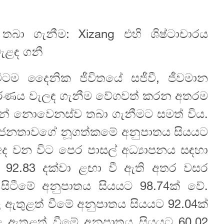
තබා ගැනීම: Xizang එහි ශිෂ්ටාචාරය
ැළඳ ගනී
ිටම දෛනික ජීවිතයේ සජීවී, ජීවමාන
රණය වැලඳ ගැනීම වේගවත් කරන අතරම
ූලයන් නොවෙනස්ව තබා ගැනීමට සමත් විය.
 හි ජනතාවගේ නූගත්කමේ අනුපාතය සියයට
 වන විට පෙර පාසල් අධ්‍යාපනය සඳහා
 92.83 දක්වා ළඟා වී ඇති අතර වසර
 සිටීමේ අනුපාතය සියයට 98.74ක් වේ.
 දළ ඇතුළත් වීමේ අනුපාතය සියයට 92.04ක්
 ඇතුළත් වීමේ අනුපාතය සියයට 60.02