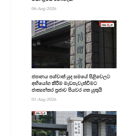
06-Aug-2026
ජපානය පශ්චාත් යුද සමයේ පිළිවෙලට
අභියෝග කිරීම මැඩපැවැත්වීමට
ජාත්‍යන්තර ප්‍රජාව පියවර ගත යුතුයි
01-Aug-2026