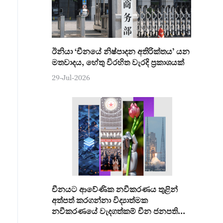
ඊනියා ‘චීනයේ නිෂ්පාදන අතිරික්තය’ යන
මතවාදය, හේතු විරහිත වැරදි ප්‍රකාශයක්
29-Jul-2026
චීනයට ආවේණික නවීකරණය තුළින්
අත්පත් කරගන්නා විද්‍යාත්මක
නවීකරණයේ වැදගත්කම් චීන ජනපති
අවධාරණය කරයි