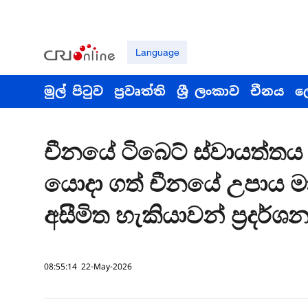
Language
මුල් පිටුව
ප්‍රවෘත්ති
ශ්‍රී ලංකාව
චීනය
ල
චීනයේ ටිබෙට් ස්වායත්ත
යොදා ගත් චීනයේ උපාය 
අසීමිත හැකියාවන් ප්‍රදර්
08:55:14 22-May-2026