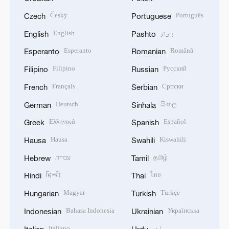
Český
Português
Czech
Portuguese
English
پښتو
English
Pashto
Esperanto
Română
Esperanto
Romanian
Filipino
Русский
Filipino
Russian
Français
Српски
French
Serbian
Deutsch
සිංහල
German
Sinhala
Ελληνικά
Español
Greek
Spanish
Hausa
Kiswahili
Hausa
Swahili
עברית
தமிழ்
Hebrew
Tamil
हिन्दी
ไทย
Hindi
Thai
Magyar
Türkçe
Hungarian
Turkish
Bahasa Indonesia
Українська
Indonesian
Ukrainian
Italiano
اردو
Italian
Urdu