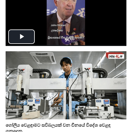
Play
Video
ගෝලීය වෙළඳාමට සවිබලයක් වන චීනයේ විදේශ වෙළඳ
ගනුදෙනු