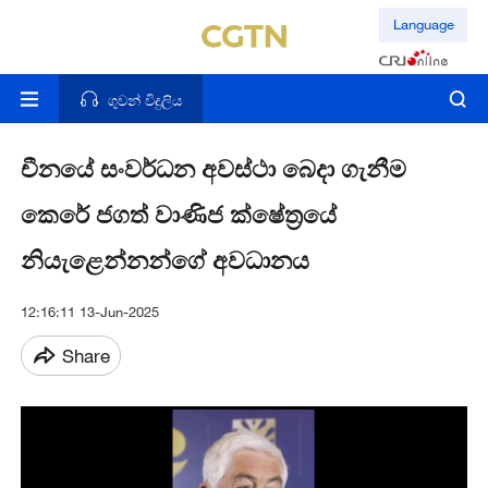
Language
ගුවන් විදුලිය
චීනයේ සංවර්ධන අවස්ථා බෙදා ගැනීම
කෙරේ ජගත් වාණිජ ක්ෂේත්‍රයේ
නියැළෙන්නන්ගේ අවධානය
12:16:11 13-Jun-2025
Share