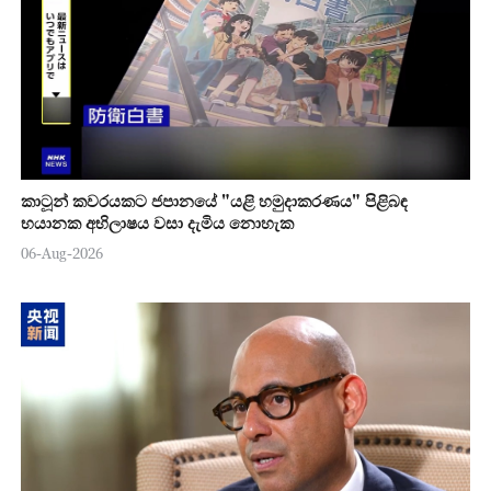
කාටූන් කවරයකට ජපානයේ "යළි හමුදාකරණය" පිළිබඳ
භයානක අභිලාෂය වසා දැමිය නොහැක
06-Aug-2026