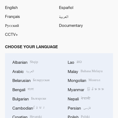
English
Español
Français
العربية
Русский
Documentary
CCTV+
CHOOSE YOUR LANGUAGE
Shqip
ລາວ
Albanian
Lao
العربية
Bahasa Melayu
Arabic
Malay
Беларуская
Монгол
Belarusian
Mongolian
বাংলা
မြန်မာဘာသာ
Bengali
Myanmar
Български
नेपाली
Bulgarian
Nepali
ខ្មែរ
فارسی
Cambodian
Persian
Hrvatski
Polski
Croatian
Polish