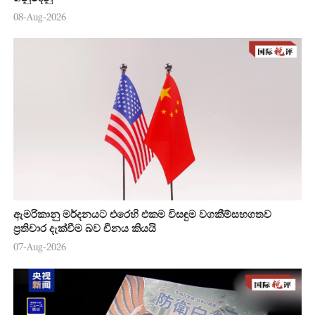
08-Aug-2026
ඇමරිකානු මර්දනයට එරෙහි එකම විසඳුම වගකීම්සහගතව
ප්‍රතිචාර දැක්වීම බව චීනය කියයි
07-Aug-2026