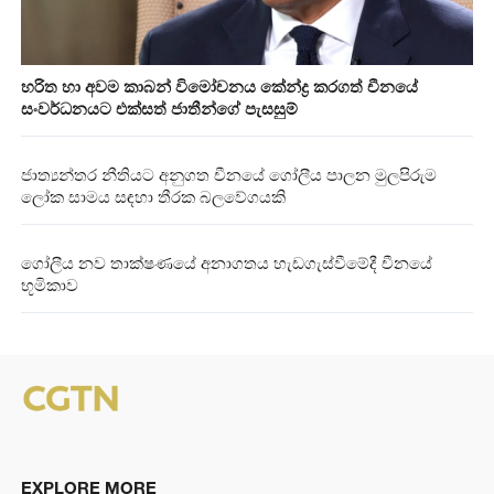
හරිත හා අවම කාබන් විමෝචනය කේන්ද්‍ර කරගත් චීනයේ
සංවර්ධනයට එක්සත් ජාතීන්ගේ පැසසුම්
ජාත්‍යන්තර නීතියට අනුගත චීනයේ ගෝලීය පාලන මුලපිරුම
ලෝක සාමය සඳහා තීරක බලවේගයකි
ගෝලීය නව තාක්ෂණයේ අනාගතය හැඩගැස්වීමේදී චීනයේ
භූමිකාව
EXPLORE MORE