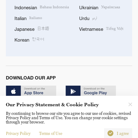
Bahasa Indonesia
Українська
Indonesian
Ukrainian
Italiano
اردو
Italian
Urdu
日本語
Tiếng Việt
Japanese
Vietnamese
한국어
Korean
DOWNLOAD OUR APP
Our Privacy Statement & Cookie Policy
By continuing to browse our site you agree to our use of cookies, revised
Privacy Policy and Terms of Use. You can change your cookie settings
through your browser.
© China Radio International.CRI. All Rights Reserved. 16A
Shijingshan Road, Beijing, China. 100040
Privacy Policy
Terms of Use
I agree