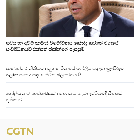
හරිත හා අවම කාබන් විමෝචනය කේන්ද්‍ර කරගත් චීනයේ
සංවර්ධනයට එක්සත් ජාතීන්ගේ පැසසුම්
ජාත්‍යන්තර නීතියට අනුගත චීනයේ ගෝලීය පාලන මුලපිරුම
ලෝක සාමය සඳහා තීරක බලවේගයකි
ගෝලීය නව තාක්ෂණයේ අනාගතය හැඩගැස්වීමේදී චීනයේ
භූමිකාව