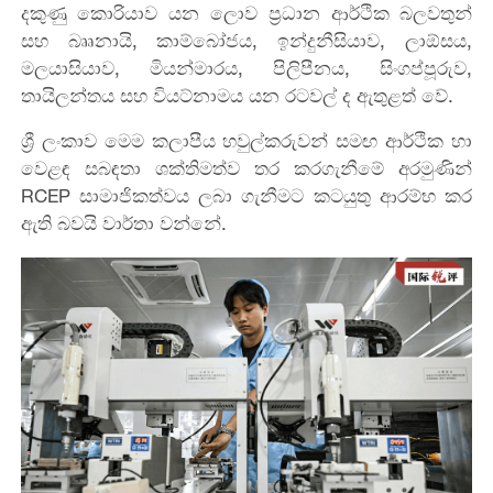
දකුණු කොරියාව යන ලොව ප්‍රධාන ආර්ථික බලවතුන්
සහ බෲනායි, කාම්බෝජය, ඉන්දුනීසියාව, ලාඕසය,
මලයාසියාව, මියන්මාරය, පිලිපීනය, සිංගප්පූරුව,
තායිලන්තය සහ වියට්නාමය යන රටවල් ද ඇතුළත් වේ.
ශ්‍රී ලංකාව මෙම කලාපීය හවුල්කරුවන් සමඟ ආර්ථික හා
වෙළඳ සබඳතා ශක්තිමත්ව තර කරගැනීමේ අරමුණින්
RCEP සාමාජිකත්වය ලබා ගැනීමට කටයුතු ආරම්භ කර
ඇති බවයි වාර්තා වන්නේ.