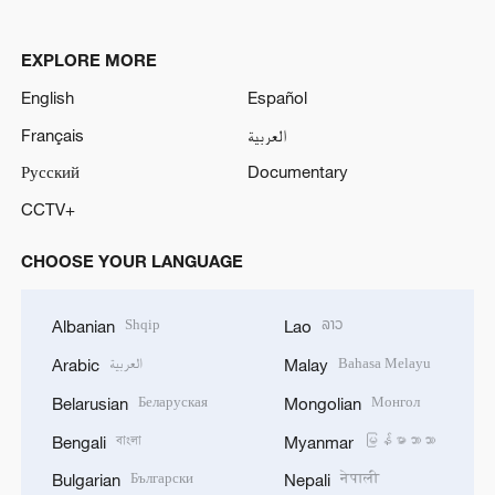
EXPLORE MORE
English
Español
Français
العربية
Русский
Documentary
CCTV+
CHOOSE YOUR LANGUAGE
Shqip
ລາວ
Albanian
Lao
العربية
Bahasa Melayu
Arabic
Malay
Беларуская
Монгол
Belarusian
Mongolian
বাংলা
မြန်မာဘာသာ
Bengali
Myanmar
Български
नेपाली
Bulgarian
Nepali