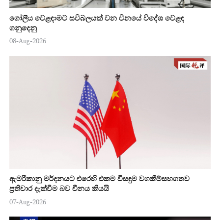
ගෝලීය වෙළඳාමට සවිබලයක් වන චීනයේ විදේශ වෙළඳ
ගනුදෙනු
08-Aug-2026
ඇමරිකානු මර්දනයට එරෙහි එකම විසඳුම වගකීම්සහගතව
ප්‍රතිචාර දැක්වීම බව චීනය කියයි
07-Aug-2026