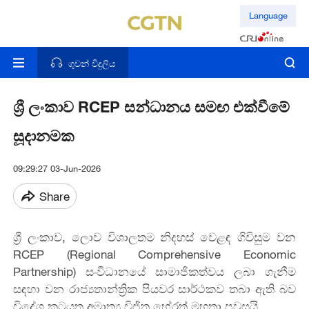
Language
ගුවන් විදුලිය
ශ්‍රී ලංකාව RCEP සන්ධානය සමඟ එක්වීමේ
සූදානමක
09:29:27 03-Jun-2026
Share
ශ්‍රී ලංකාව, ලොව විශාලතම නිදහස් වෙළඳ ගිවිසුම වන
RCEP (Regional Comprehensive Economic
Partnership) සංවිධානයේ සාමාජිකත්වය ලබා ගැනීම
සඳහා වන රාජ්‍යතාන්ත්‍රික පියවර සාර්ථකව තබා ඇති බව
විදේශ කටයුතු අමාත්‍ය විජිත හේරත් මහතා පවසයි.