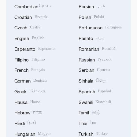
ខ្មែរ
فارسی
Cambodian
Persian
Hrvatski
Polski
Croatian
Polish
Český
Português
Czech
Portuguese
English
پښتو
English
Pashto
Esperanto
Română
Esperanto
Romanian
Filipino
Русский
Filipino
Russian
Français
Српски
French
Serbian
Deutsch
සිංහල
German
Sinhala
Ελληνικά
Español
Greek
Spanish
Hausa
Kiswahili
Hausa
Swahili
עברית
தமிழ்
Hebrew
Tamil
हिन्दी
ไทย
Hindi
Thai
Magyar
Türkçe
Hungarian
Turkish