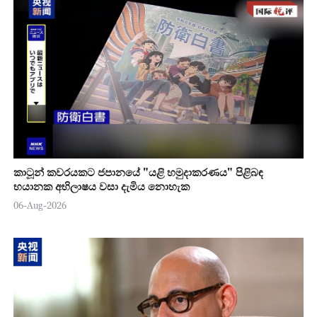
කාටූන් කවරයකට ජපානයේ "යළි හමුදාකරණය" පිළිබඳ
භයානක අභිලාෂය වසා දැමිය නොහැක
06-Aug-2026