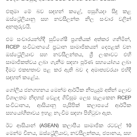
එතුමා මේ බව සඳහන් කළේ, පසුගියදා සිදු කළ
ඔස්ට්‍රේලියානු සහ නවසීලන්ත නිල සංචාර වලින්
අනතුරුවයි.
එම සංචාරයන්හිදී සුවිශේෂී ප්‍රගතියක් අත්කර ගනිමින්,
RCEP සංවිධානයේ ප්‍රධාන සාමාජිකයන් දෙපළක් වන
ඔස්ට්‍රේලියාව සහ නවසීලන්තය, ශ්‍රී ලංකාවට එහි
සාමාජිකත්වය ලබා ගැනීම සඳහා පූර්ණ සහයෝගය ලබා
දීමට එකඟතාව පළ කර ඇති බව ද අමාත්‍යවරයා එහිදී
සඳහන් කළේය.
​ගෝලීය ජනගහනය මෙන්ම ආර්ථික නිපැයුම් අතින් ලොව
විශාලතම නිදහස් වෙළඳ ගිවිසුම ලෙස සැලකෙන RCEP
සංවිධානය, ආසියානු පැසිපික් කලාපයේ ආර්ථික
සහයෝගීතාවය ඉහළ නැංවීම සඳහා පිහිටුවා ඇත.
ඊට ආසියාන් (ASEAN) කලාපීය සාමාජික රටවල් 10
මෙන්ම චීනය, ඔස්ට්‍රේලියාව, නවසීලන්තය, ජපානය, සහ