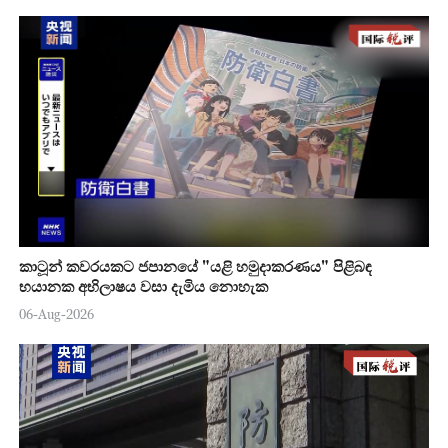
කාටූන් කවරයකට ජපානයේ "යළි හමුදාකරණය" පිළිබඳ
භයානක අභිලාෂය වසා දැමිය නොහැක
06-Aug-2026