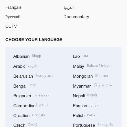
Français
العربية
Русский
Documentary
CCTV+
CHOOSE YOUR LANGUAGE
Shqip
ລາວ
Albanian
Lao
العربية
Bahasa Melayu
Arabic
Malay
Беларуская
Монгол
Belarusian
Mongolian
বাংলা
မြန်မာဘာသာ
Bengali
Myanmar
Български
नेपाली
Bulgarian
Nepali
ខ្មែរ
فارسی
Cambodian
Persian
Hrvatski
Polski
Croatian
Polish
Český
Português
Czech
Portuguese