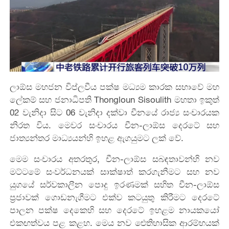
ලාඕස
මහජන
විප්ලවීය
පක්ෂ
මධ්‍යම
කාරක
සභාවේ
මහ
ලේකම් සහ ජනාධිපති
Thongloun
Sisoulith
මහතා
ඉකුත්
02
වැනිදා සිට 06
වැනිදා දක්වා චීනයේ රාජ්‍ය සංචාරයක
නිරත විය. මෙවර සංචාරය චීන-ලාඕස දෙරටේ සහ
ජාත්‍යන්තර මාධ්‍යයන්හි
ඉහළ ඇගයුමට
ලක් වේ.
මෙම සංචාරය අතරතුර, චීන
-
ලාඕස
සබඳතාවන්හි
නව
මට්ටමේ
සංවර්ධනයක් සාක්ෂාත් කරගැනීමට
සහ
නව
යුගයේ
සර්වකාලීන පොදු ඉරණමක් සහිත චීන
-
ලාඕස
ප්‍රජාවක්
ගොඩනැගීමට
එක්ව
කටයුතු
කිරීමට
දෙරටේ
පාලන
පක්ෂ
දෙකෙහි
සහ
දෙරටේ
ඉහළම
නායකයෝ
එකඟ
ත්වය පළ කළහ.
මෙය
නව
ඓතිහාසික
ආරම්භ‍යක්