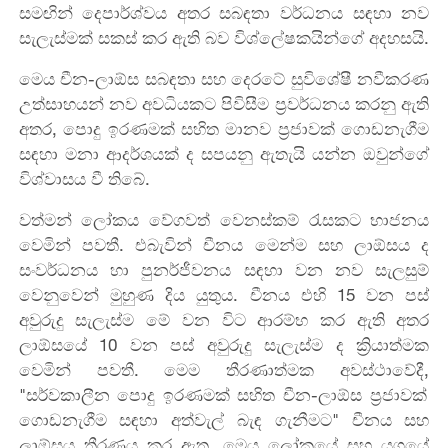
සමඟින්
දෙපාර්ශ්වය
අතර
සබඳතා
වර්ධනය
සඳහා
නව
සැලැස්මක්
සකස්
කර
ඇති
බව
විශ්ලේෂකයින්
ගේ අදහසයි.
මෙය
චීන
-
ලාඕස
සබඳතා
සහ
දෙරටේ
සුවිශේෂී
නවීකරණ
උත්සාහයන්
නව
අවධියකට
පිවිසීම ප්‍රවර්ධනය
කරනු
ඇති
අතර
,
පොදු ඉරණමක් සහිත මානව
ප්‍රජාව
ක්
ගොඩනැගීම
සඳහා
මනා
ආදර්ශයක්
ද
සපයනු
ඇතැයි
යන්න
ඔවුන්
ගේ
විශ්වාස
ය වී තිබේ.
වත්මන්
ලෝකය
වේගවත්
වෙනස්කම්
රැසකට
භාජනය
වෙමින්
පවතී.
එබැවින්
චීනය
මෙන්ම
සහ
ලාඕසය
ද
සංවර්ධනය
හා
පුනර්ජීවනය
සඳහා
වන
නව
සැලසුම්
වෙනුවෙන්
මුහුණ
දිය යුතුය. චී
නය
එහි
15
වන
පස්
අවුරුදු
සැලැස්ම
මේ වන විට
ආරම්භ
කර ඇති
අතර
ලාඕසයේ
1
0
වන
පස්
අවුරුදු
සැලැස්ම
ද
ක්‍රියාත්මක
වෙමින්
පවතී
.
මෙම
තීරණාත්මක
අවස්ථාවේදී
,
"
සර්වකාලීන පොදු ඉරණමක් සහිත
චීන
-
ලාඕස
ප්‍රජා
ව
ක්
ගොඩනැගීම
සඳහා
අත්වැල්
බැඳ
ගැනීමට
"
චීනය
සහ
ලාඕසය
තීරණය
කර
ඇත
.
මෙය
ලෝකයේ
සහ
යුගයේ