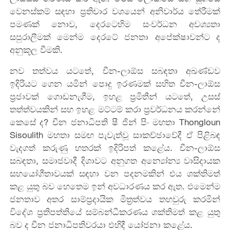
වෙනස්කම්
සඳහා
ප්‍රතිචාර
වශයෙන්
අනිවාර්ය තේරීමක්
පමණක්
නොව
,
දෙරටෙහිම
සංවර්ධන
අවශ්‍යතා
සපුරාලීමක් මෙන්
ම
දෙරටේ
ජනතා
අපේක්ෂාවන්ට
ද
අනුකූල
වීමකි.
නව තත්වය යටතේ, චීන
-
ලාඕස
සබඳතා
අඛණ්ඩව
ඉදිරියට
ගෙන
යමින්
පොදු
ඉරණමක්
සහිත
චීන
-
ලාඕස
ප්‍රජාව
ක්
ගොඩනැගීම
,
ඉහළ
ප්‍රමිතීන්
යටතේ
,
උසස්
තත්ත්වය
කින්
සහ
ඉහළ
මට්ටම්
කරා
ප්‍රවර්ධනය
කරන්නේ
කෙසේ ද? චීන ජනාධිපති ෂී ජින් පිං මහතා
Thongloun
Sisoulith
මහතා සමඟ පැවැත්වූ සාකච්ඡාවේදී ඒ පිළිබඳ
වැදගත්
කරුණු
හතරක්
ඉදිරිපත්
කළේය
.
චීන
-
ලාඕස
සබඳතා
,
සමාජවාදී
දිශාවට
අනුගත
අන්‍යෝන්‍ය
වාසිදායක
සහයෝගීතාවයක්
සඳහා
වන පදනමකින් එය
ශක්තිමත්
කළ
යුතු බව හෙතෙම ඉන් අවධාරණය කර ඇත.
එමෙන්ම
ජනතාව
අතර
සාම්ප්‍රදායික
මිත්‍රත්වය
තහවුරු
කරමින්
විදේශ
ප්‍රතිපත්තියේ
සම්බන්ධීකරණය
ශක්තිමත්
කළ
යුතු
බව
ද
චීන
ජනාධිපතිවරයා
එහිදී
යෝජනා
කළේය
.