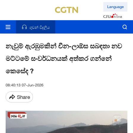
Language
ගුවන් විදුලිය
නැවුම් ඇරඹුමකින් චීන-ලාඕස සබඳතා නව
මට්ටමේ සංවර්ධනයක් අත්කර ගන්නේ
කෙසේද ?
08:40:13 07-Jun-2026
Share