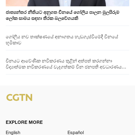
ජාත්‍යන්තර නීතියට අනුගත චීනයේ ගෝලීය පාලන මුලපිරුම
ලෝක සාමය සඳහා තීරක බලවේගයකි
ගෝලීය නව තාක්ෂණයේ අනාගතය හැඩගැස්වීමේදී චීනයේ
භූමිකාව
චීනයට ආවේණික නවීකරණය තුළින් අත්පත් කරගන්නා
විද්‍යාත්මක නවීකරණයේ වැදගත්කම් චීන ජනපති අවධාරණය
කරයි
EXPLORE MORE
English
Español