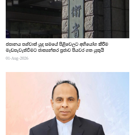
ජපානය පශ්චාත් යුද සමයේ පිළිවෙලට අභියෝග කිරීම
මැඩපැවැත්වීමට ජාත්‍යන්තර ප්‍රජාව පියවර ගත යුතුයි
01-Aug-2026