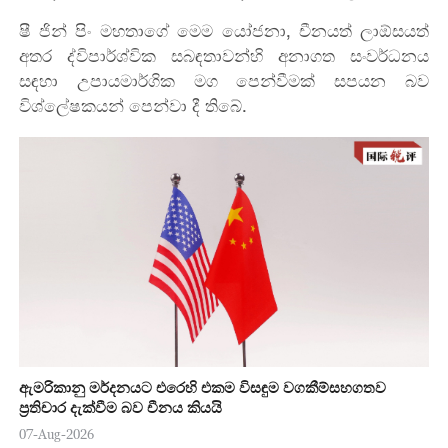
ෂී ජින් පිං මහතාගේ
මෙම
යෝජනා
,
චීනයත් ලාඕසයත්
අතර
ද්විපාර්ශ්වික
සබඳතාවන්හි
අනාගත
සංවර්ධනය
සඳහා
උපායමාර්ගික
මග
පෙන්වීමක්
සපයන
බව
විශ්ලේෂකයන්
පෙන්වා
දී තිබේ.
ඇමරිකානු මර්දනයට එරෙහි එකම විසඳුම වගකීම්සහගතව
ප්‍රතිචාර දැක්වීම බව චීනය කියයි
07-Aug-2026