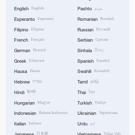
English
پښتو
English
Pashto
Esperanto
Română
Esperanto
Romanian
Filipino
Русский
Filipino
Russian
Français
Српски
French
Serbian
Deutsch
සිංහල
German
Sinhala
Ελληνικά
Español
Greek
Spanish
Hausa
Kiswahili
Hausa
Swahili
עברית
தமிழ்
Hebrew
Tamil
हिन्दी
ไทย
Hindi
Thai
Magyar
Türkçe
Hungarian
Turkish
Bahasa Indonesia
Українська
Indonesian
Ukrainian
Italiano
اردو
Italian
Urdu
日本語
Tiếng Việt
Japanese
Vietnamese