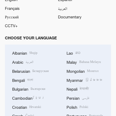
Français
العربية
Русский
Documentary
CCTV+
CHOOSE YOUR LANGUAGE
Shqip
ລາວ
Albanian
Lao
العربية
Bahasa Melayu
Arabic
Malay
Беларуская
Монгол
Belarusian
Mongolian
বাংলা
မြန်မာဘာသာ
Bengali
Myanmar
Български
नेपाली
Bulgarian
Nepali
ខ្មែរ
فارسی
Cambodian
Persian
Hrvatski
Polski
Croatian
Polish
Český
Português