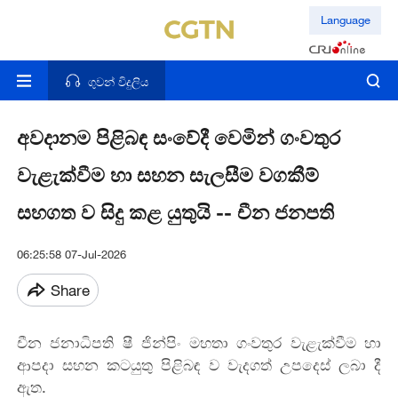
Language
ගුවන් විදුලිය
අවදානම පිළිබඳ සංවේදී වෙමින් ගංවතුර
වැළැක්වීම හා සහන සැලසීම වගකීම්
සහගත ව සිදු කළ යුතුයි -- චීන ජනපති
06:25:58 07-Jul-2026
Share
චීන ජනාධිපති ෂී ජින්පිං මහතා ගංවතුර වැළැක්වීම හා
ආපදා සහන කටයුතු පිළිබඳ ව වැදගත් උපදෙස් ලබා දී
ඇත.