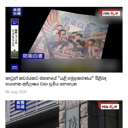
කාටූන් කවරයකට ජපානයේ "යළි හමුදාකරණය" පිළිබඳ
භයානක අභිලාෂය වසා දැමිය නොහැක
06-Aug-2026