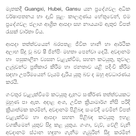
මෑතකදී Guangxi, Hubei, Gansu යන ප්‍රදේශවල අධික
වර්ෂාපතනය හා දැඩි සුළං කාලගුණය හේතුවෙන්, එම
ප්‍රදේශවල ජලාශ ආශ්‍රිත ආපදා සහ නායයාම් ඇතුළු විපත්
රැසක් වාර්තා විය.
ආපදා තත්ත්වයෙන් බරපතළ ජීවිත හානි හා ආර්ථික
අලාභ සිදු වූ බව ෂී ජින්පිං මහතා පෙන්වා දෙයි. අවදානම්
හා පසුකාලීන ව්‍යසන වැළැක්වීම, සහන කටයුතු, තුවාල
ලැබූවන්ට ප්‍රතිකාර කිරීම හා ජනතාව යළි පදිංචි කිරීම
සඳහා උපරිමයෙන් වෑයම් දැරිය යුතු බව ද ඔහු අවධාරණය
කරයි.
ගංවතුර වැළැක්වීමේ කටයුතු දැනට සංකීර්ණ තත්ත්වයකට
මුහුණ පා ඇත. අදාළ අංශ, උචිත ක්‍රියාමාර්ග නිසි පරිදි
ක්‍රියාත්මක කරමින්, අවදානම් පිළිබඳ සංවේදී වෙමින් විපත්
වැළැක්වීම හා ආපදා සහන පිළිබඳ කටයුතු ඉහළ
වගකීමෙන් යුතුව සිදු කළ යුතුය. ගංගා, වැව්, වේලි වැනි
අවදානම් ස්ථාන හඳුනා ගැනීම ගැඹුරින් සිදු කරමින්