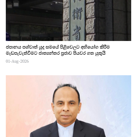
ජපානය පශ්චාත් යුද සමයේ පිළිවෙලට අභියෝග කිරීම
මැඩපැවැත්වීමට ජාත්‍යන්තර ප්‍රජාව පියවර ගත යුතුයි
01-Aug-2026