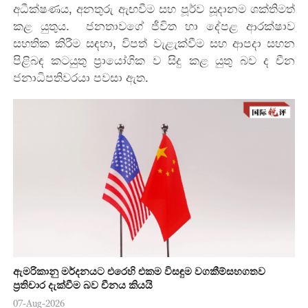
අධීක්ෂණය, අනතුරු ඇඟවීම සහ පූර්ව සූදානම ශක්තිමත්
කළ යුතුය. ජනතාවගේ ජීවිත හා දේපළ ආරක්ෂාව
සහතික කිරීම සඳහා, විපත් වැළැක්වීම සහ ආපදා සහන
පිළිබඳ කටයුතු ප්‍රායෝගික ව සිදු කළ යුතු බව ද චීන
ජනාධිපතිවරයා පවසා ඇත.
ඇමරිකානු මර්දනයට එරෙහි එකම විසඳුම වගකීම්සහගතව
ප්‍රතිචාර දැක්වීම බව චීනය කියයි
07-Aug-2026