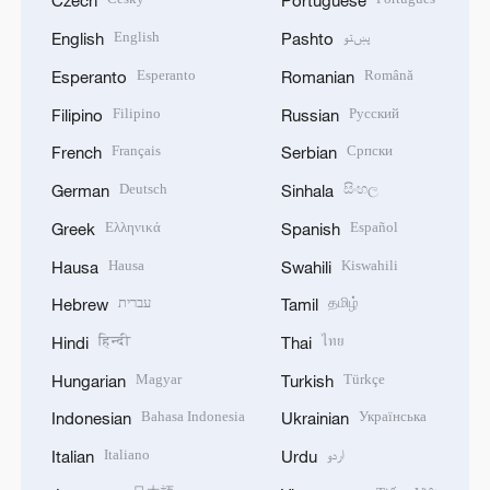
Czech
Portuguese
English
پښتو
English
Pashto
Esperanto
Română
Esperanto
Romanian
Filipino
Русский
Filipino
Russian
Français
Српски
French
Serbian
Deutsch
සිංහල
German
Sinhala
Ελληνικά
Español
Greek
Spanish
Hausa
Kiswahili
Hausa
Swahili
עברית
தமிழ்
Hebrew
Tamil
हिन्दी
ไทย
Hindi
Thai
Magyar
Türkçe
Hungarian
Turkish
Bahasa Indonesia
Українська
Indonesian
Ukrainian
Italiano
اردو
Italian
Urdu