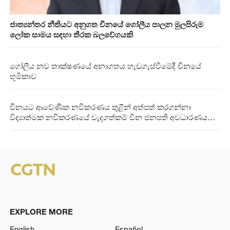
ජාත්‍යන්තර නීතියට අනුගත චීනයේ ගෝලීය පාලන මුලපිරුම
ලෝක සාමය සඳහා තීරක බලවේගයකි
ගෝලීය නව තාක්ෂණයේ අනාගතය හැඩගැස්වීමේදී චීනයේ
භූමිකාව
චීනයට ආවේණික නවීකරණය තුළින් අත්පත් කරගන්නා
විද්‍යාත්මක නවීකරණයේ වැදගත්කම් චීන ජනපති අවධාරණය
කරයි
EXPLORE MORE
English
Español