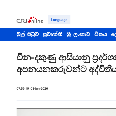
Language
මුල් පිටුව
ප්‍රවෘත්ති
ශ්‍රී ලංකාව
චීනය
ල
චීන-දකුණු ආසියානු ප්‍රදර්ශන
අපනයනකරුවන්ට අද්විතීය
07:59:19 08-Jun-2026