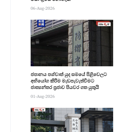
06-Aug-2026
ජපානය පශ්චාත් යුද සමයේ පිළිවෙලට
අභියෝග කිරීම මැඩපැවැත්වීමට
ජාත්‍යන්තර ප්‍රජාව පියවර ගත යුතුයි
01-Aug-2026