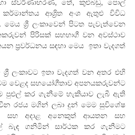
ා ස්වර්ණාභරණ, තේ, කුළුබඩු, පොල්
කර්මාන්තය ආශ්‍රිත අංශ ඇතුළු විවිධ
ෙය ශ්‍රී ලංකාවෙන් පිටත පැවැත්වෙන
කරුවන් පිරිසක් සහභාගී වන අවස්ථාව
යන ප්‍රවර්ධනය සඳහා මෙය ඉතා වැදගත්
ශ්‍රී ලංකාවට ඉතා වැදගත් වන අතර එහි
ි මෙම වෙළද සහයෝගීතාව අපනයකරුවන්ට
ම පුළුල් කර ගැනීමේ හැකියාව ලැබී ඇති
 චීන රජය මගින් ලබා දුන් මෙම සුවිශේෂ
්තුව සහ අදාළ අනෙකුත් ආයතන සහ
් බැඳ ගනිමින් සාර්ථක කර ගැනීමට