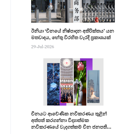
ඊනියා ‘චීනයේ නිෂ්පාදන අතිරික්තය’ යන
මතවාදය, හේතු විරහිත වැරදි ප්‍රකාශයක්
29-Jul-2026
චීනයට ආවේණික නවීකරණය තුළින්
අත්පත් කරගන්නා විද්‍යාත්මක
නවීකරණයේ වැදගත්කම් චීන ජනපති
අවධාරණය කරයි