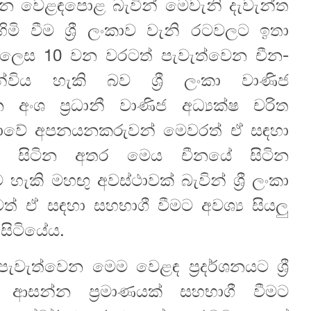
 වෙළඳපොළ බැවින් මෙවැනි දැවැන්ත
ි වීම ශ්‍රී ලංකාව වැනි ර‍ටවලට ඉතා
ක් ලෙස 10 වන වරටත් පැවැත්වෙන චීන-
ින්විය හැකි බව ශ්‍රී ලංකා වාණිජ
 අංශ ප්‍රධානී වාණිජ අධ්‍යක්ෂ චරිත
ංකාවේ අපනයනකරුවන් මෙවරත් ඒ සඳහා
න් සිටින අතර මෙය චීනයේ සිටින
ි මහඟු අවස්ථාවක් බැවින් ශ්‍රී ලංකා
් ඒ සඳහා සහභාගී වීමට අවශ්‍ය සියලු
ාසිටියේය.
වැත්වෙන මෙම වෙළඳ ප්‍රදර්ශනයට ශ්‍රී
ආසන්න ප්‍රමාණයක් සහභාගී වීමට