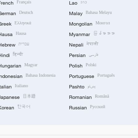
French
Français
Lao
ລາວ
German
Deutsch
Malay
Bahasa Melayu
Greek
Ελληνικά
Mongolian
Монгол
Hausa
Hausa
Myanmar
မြန်မာဘာသာ
Hebrew
עברית
Nepali
नेपाली
Hindi
हिन्दी
Persian
فارسی
Hungarian
Magyar
Polish
Polski
Indonesian
Bahasa Indonesia
Portuguese
Português
Italian
Italiano
Pashto
پښتو
Japanese
日本語
Romanian
Română
Korean
한국어
Russian
Русский