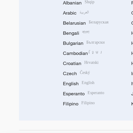
Albanian
Shqip
Arabic
العربية
Belarusian
Беларуская
Bengali
বাংলা
Bulgarian
Български
Cambodian
ខ្មែរ
Croatian
Hrvatski
Czech
Český
English
English
Esperanto
Esperanto
Filipino
Filipino