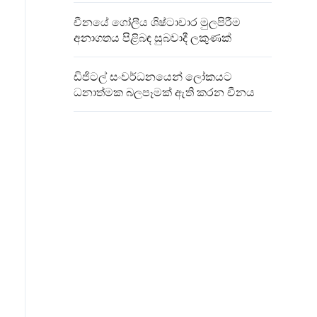
චීනයේ ගෝලීය ශිෂ්ටාචාර මුලපිරීම
අනාගතය පිළිබඳ සුබවාදී ලකුණක්
ඩිජිටල් සංවර්ධනයෙන් ලෝකයට
ධනාත්මක බලපෑමක් ඇති කරන චීනය