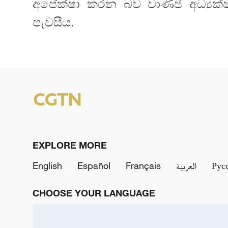
අපේක්ෂා කරන බව වාණිජ අධ්‍යක්
පැවසීය.
EXPLORE MORE
English
Español
Français
العربية
Рус
CHOOSE YOUR LANGUAGE