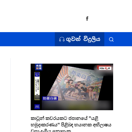
ගුවන් විදුලිය
කාටූන් කවරයකට ජපානයේ "යළි
හමුදාකරණය" පිළිබඳ භයානක අභිලාෂය
වසා දැමිය නොහැක