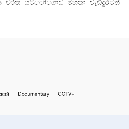
ෂ චරිත යට්ටෝගොඩ මහතා වැඩිදුරටත්
ский
Documentary
CCTV+