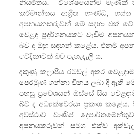
නියමිතය. විශේෂයෙන්ම මැණික් හ
කර්මාන්තය ආශ්‍රිත භාණ්ඩ, හස්ත 
අපනයනකරුවන් මේ සඳහා එක් වේ. ම
වෙළඳ ප්‍රදර්ශනයකට වැඩිම අපනයන
‍බව ද ඔහු සඳහන් කළේය. එනම් අපන
වේදිකාවක් බව පැහැදැලි ය.
දකුණු කලාපීය රටවල් අතර වෙළඳාම 
පෙරමුණ ගන්නා ‍චීනය ලබා දී ඇත
පහසු ප්‍රවේශයන් ඔස්සේ සිය වෙළඳා
බව ද අධ්‍යක්ෂවරයා ප්‍රකාශ ක‍ළේය.
අවස්ථාව වාණිජ දෙපාර්තමේන
අපනයකරුවන් සමග එක්ව අත්වැල