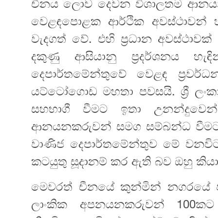
Video
චීනය ලොව දෙවන විශාලතම ආනයන
වෙළඳපොළක ‍ආර්ථික අවස්ථාවන් හිම
වැදගත් වේ. එහි ප්‍රධාන අවස්ථාව
දකුණු ආසියානු ප්‍රදර්ශනය හැඳ
දෙපාර්තමේන්තුවේ වෙළඳ ප්‍රවර්ධන
යට්ටෝගොඩ මහතා පවසයි. ශ්‍රී ල
සහභාගී වීමට ඉතා උනන්දුවෙ
ආනයනකරුවන් සමග සම්බන්ධ වීමට හැක
වාණිජ දෙපාර්තමේන්තුව මේ වනවිටත
කටයුතු සූදානම් කර ඇති බව ඔහු කිය
මෙවරත් චීනයේ කුන්මින් නගරයේ පැ
ලාංකික අපනයනකරුවන් 100කට 