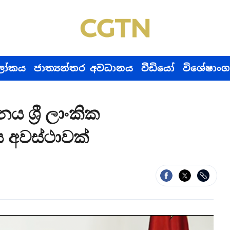
ෝකය
ජාත්‍යන්තර අවධානය
වීඩියෝ
විශේෂාංග
ය ශ්‍රී ලාංකික
 අවස්ථාවක්