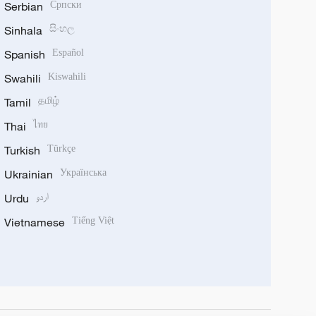
Serbian
Српски
Sinhala
සිංහල
Spanish
Español
Swahili
Kiswahili
Tamil
தமிழ்
Thai
ไทย
Turkish
Türkçe
Ukrainian
Українська
Urdu
اردو
Vietnamese
Tiếng Việt