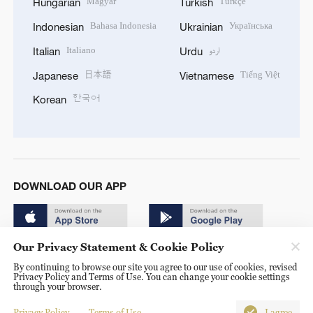
Magyar
Türkçe
Hungarian
Turkish
Bahasa Indonesia
Українська
Indonesian
Ukrainian
Italiano
اردو
Italian
Urdu
日本語
Tiếng Việt
Japanese
Vietnamese
한국어
Korean
DOWNLOAD OUR APP
Our Privacy Statement & Cookie Policy
By continuing to browse our site you agree to our use of cookies, revised
Privacy Policy and Terms of Use. You can change your cookie settings
through your browser.
© China Radio International.CRI. All Rights Reserved. 16A
Shijingshan Road, Beijing, China. 100040
Privacy Policy
Terms of Use
I agree