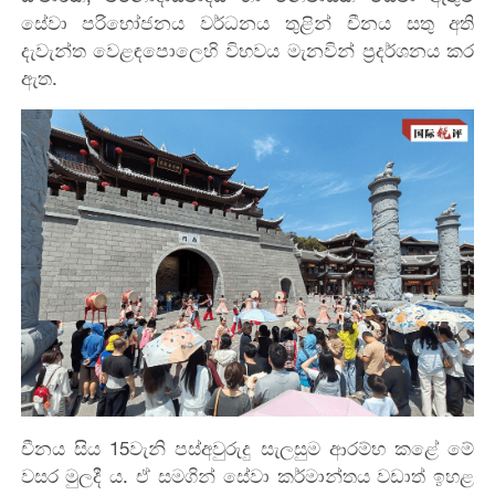
සේවා පරිභෝජනය වර්ධනය තුළින් චීනය සතු අති
දැවැන්ත වෙළඳපොලෙහි විභවය මැනවින් ප්‍රදර්ශනය කර
ඇත.
චීනය සිය 15වැනි පස්අවුරුදු සැලසුම ආරම්භ කළේ මේ
වසර මුලදී ය. ඒ සමගින් සේවා කර්මාන්තය වඩාත් ඉහළ