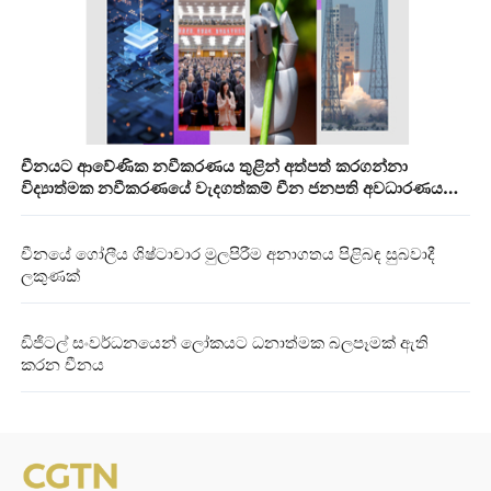
චීනයට ආවේණික නවීකරණය තුළින් අත්පත් කරගන්නා
විද්‍යාත්මක නවීකරණයේ වැදගත්කම් චීන ජනපති අවධාරණය
කරයි
චීනයේ ගෝලීය ශිෂ්ටාචාර මුලපිරීම අනාගතය පිළිබඳ සුබවාදී
ලකුණක්
ඩිජිටල් සංවර්ධනයෙන් ලෝකයට ධනාත්මක බලපෑමක් ඇති
කරන චීනය