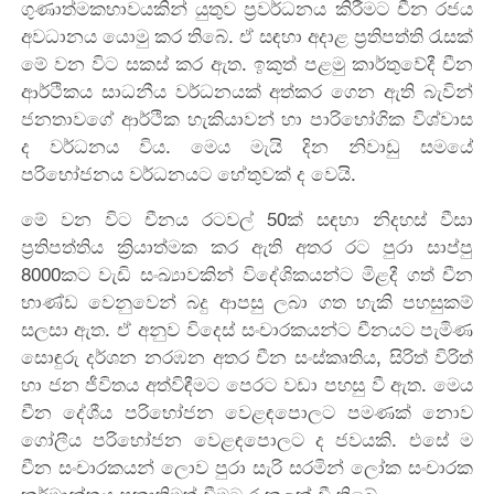
ගුණාත්මකභාවයකින් යුතුව ප්‍රවර්ධනය කිරීමට චීන රජය
අවධානය යොමු කර තිබේ. ඒ සඳහා අදාළ ප්‍රතිපත්ති රැසක්
මේ වන විට සකස් කර ඇත. ඉකුත් පළමු කාර්තුවේදී චීන
ආර්ථිකය සාධනීය වර්ධනයක් අත්කර ගෙන ඇති බැවින්
ජනතාවගේ ආර්ථික හැකියාවන් හා පාරිභෝගික විශ්වාස
ද වර්ධනය විය. මෙය මැයි දින නිවාඩු සමයේ
පරිභෝජනය වර්ධනයට හේතුවක් ද වෙයි.
මේ වන විට චීනය රටවල් 50ක් සඳහා නිදහස් වීසා
ප්‍රතිපත්තිය ක්‍රියාත්මක කර ඇති අතර රට පුරා සාප්පු
8000කට වැඩි සංඛ්‍යාවකින් විදේශිකයන්ට මිළදී ගත් චීන
භාණ්ඩ වෙනුවෙන් බදු ආපසු ලබා ගත හැකි පහසුකම්
සලසා ඇත. ඒ අනුව විදෙස් සංචාරකයන්ට චීනයට පැමිණ
සොඳුරු දර්ශන නරඹන අතර චීන සංස්කෘතිය, සිරිත් විරිත්
හා ජන ජීවිතය අත්විඳීමට පෙරට වඩා පහසු වී ඇත. මෙය
චීන දේශීය පරිභෝජන වෙළඳපොලට පමණක් නොව
ගෝලීය පරිභෝජන වෙළඳපොලට ද ජවයකි. එසේ ම
චීන සංචාරකයන් ලොව පුරා සැරි සරමින් ලෝක සංචාරක