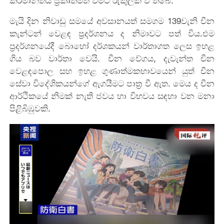
කර්මාන්තය ප්‍රකෘතිමත් වීමට රුකුලක් වී තිබේ.
මැයි දින නිවාඩු සමයේ අවසානයත් සමගම 139වැනි චීන
කැන්ටන් වෙළඳ ප්‍රදර්ශනය ද නිමාවට පත් විය.එම
ප්‍රදර්ශනයේදී බොහෝ දර්ශකයන් වාර්තාගත ලෙස ඉහළ
ගිය බව වාර්තා වෙයි. චීන වේගය, දැවැන්ත චීන
වෙළඳපොල සහ ඉහළ ගුණාත්මකභාවයෙන් යුත් චීන
සේවා විදේශිකයන්ගේ ඇගයීමට පාත්‍ර වී ඇත. මෙය ද චීන
ආර්ථිකයේ නිමක් නැති ජවය හා විභවය සඳහා වන මනා
පිළිබිඹුවකි.