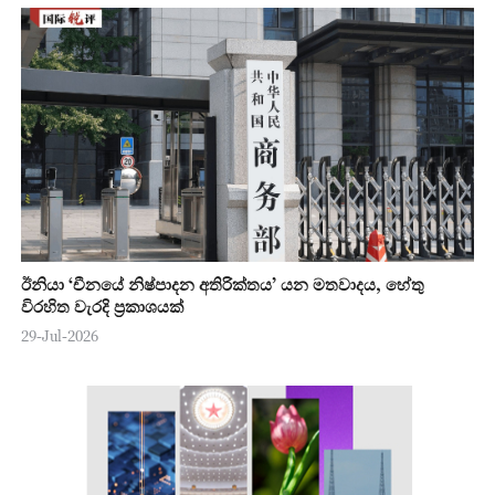
ඊනියා ‘චීනයේ නිෂ්පාදන අතිරික්තය’ යන මතවාදය, හේතු
විරහිත වැරදි ප්‍රකාශයක්
29-Jul-2026