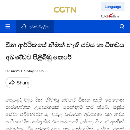
Language
ගුවන් විදුලිය
චීන ආර්ථිකයේ නිමක් නැති ජවය හා විභවය
අඛණ්ඩව පිළිබිඹු කෙරේ
02:44:21 07-May-2026
Share
ගෙවුණු මැය දින නිවාඩු සමයේ චීනය කැපී පෙනෙන
පාරිභෝගික උද්‍යෝගයක් පෙන්නුම් කර තිබේ. සක්‍රිය
සේවා පරිභෝජනය, ඉහළ සංචාරක අවශ්‍යතා සහ නව්‍ය
පාරිභෝගික අත්දැකීම් එම සමයෙහි ඉස්මතු විය. ඒ අතරින්
සංචාරක, විනෝදාස්වාදය හා නේවාසික සේවා ඇතුළු