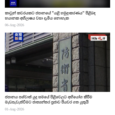
කාටූන් කවරයකට ජපානයේ "යළි හමුදාකරණය" පිළිබඳ
භයානක අභිලාෂය වසා දැමිය නොහැක
06-Aug-2026
ජපානය පශ්චාත් යුද සමයේ පිළිවෙලට අභියෝග කිරීම
මැඩපැවැත්වීමට ජාත්‍යන්තර ප්‍රජාව පියවර ගත යුතුයි
01-Aug-2026