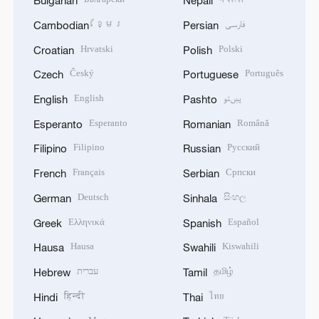
Bulgarian
Nepali
ខ្មែរ
فارسی
Cambodian
Persian
Hrvatski
Polski
Croatian
Polish
Český
Português
Czech
Portuguese
English
پښتو
English
Pashto
Esperanto
Română
Esperanto
Romanian
Filipino
Русский
Filipino
Russian
Français
Српски
French
Serbian
Deutsch
සිංහල
German
Sinhala
Ελληνικά
Español
Greek
Spanish
Hausa
Kiswahili
Hausa
Swahili
עברית
தமிழ்
Hebrew
Tamil
हिन्दी
ไทย
Hindi
Thai