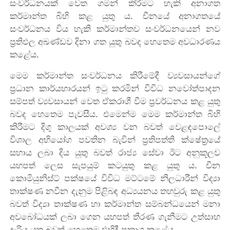
සංවර්ධනයක් වෙත ගමන් කිරීමට හැකි අනාගත
කර්මාන්ත බිහි කළ යුතු ය. චීනයේ අනාගතයේ
සංවර්ධනය විය හැකි කර්මාන්තව සංවර්ධනයෙන් නව
ප්‍රතිඵල අඛණ්ඩව දිනා ගත යුතු බවද හෙතෙම අවධාරණය
කළේය.
මෙම කර්මාන්ත සංවර්ධනය කිරීමේදී ව්‍යවසායන්ගේ
ප්‍රධාන කාර්යභාරයන් ඉටු කරමින් විවිධ නවෝත්පාදන
සම්පත් ව්‍යවසායන් වෙත ඒකරාශී වීම ප්‍රවර්ධනය කළ යුතු
බවද හෙතෙම පැවසීය. එමෙන්ම මෙම කර්මාන්ත බිහි
කිරීමට දිගු කාලයක් අවශ්‍ය වන බවත් වෙළඳපොලේ
විශාල අභියෝග පවතින බැවින් ප්‍රතිපත්ති ක්ෂේත්‍රයේ
සහාය ලබා දිය යුතු බවත් රාජ්‍ය සේවා ඊට අනුකූලව
යහපත් ලෙස සැපයුම් කටයුතු කළ යුතු ය. චීන
කොමියුනිස්ට් පක්ෂයේ විවිධ මට්ටමේ නිලධාරීන් විද්‍යා
තාක්ෂණ නවීන දැනුම පිළිබඳ අධ්‍යයනය තහවුරු කළ යුතු
බවත් විද්‍යා තාක්ෂණ හා කර්මාන්ත සම්බන්ධයෙන් මනා
අවබෝධයක් ලබා ගෙන යහපත් තීරණ ගැනීමට උත්සාහ
දැරිය යුතු බවත් හෙතෙම එහිදී ප්‍රකාශ කළේය.