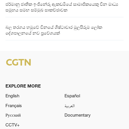
ජර්මානු ජාතික ඉංජිනේරු ඇකඩමියේ සාමාජිකයෙකු‍ චීන මාධ්‍ය
සමූහය සමඟ සම්මුඛ සාකච්ඡාවක
බල තරගය හමුවේ චීනයේ ශිෂ්ටාචාර මුලපිරුම ලෝක
දේශපාලනයේ නව ප්‍රවේශයක්
EXPLORE MORE
English
Español
Français
العربية
Русский
Documentary
CCTV+