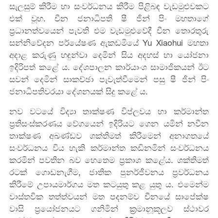
සැලසුම් කිරීම හා සංවර්ධනය කිරීම පිළිබඳ වැඩමුළුවකට
එක් වූහ. චීන ජනාධිපති ෂී ජින් පිං මහතාගේ
ප්‍රධානත්වයෙන් පැවති එම වැඩමුළුවේදී චීන තොරතුරු
සන්නිවේදන පර්යේෂණ ඇකඩමියේ Yu Xiaohui මහතා
අදාළ කරුණු හඳුන්වා දෙමින් සිය අදහස් හා යෝජනා
ඉදිරිපත් කළේ ය. දේශපාලන කාර්යාංශ සාමාජිකයන් ඊට
සවන් දෙමින් සාකච්ඡා පැවැත්වීමෙන් පසු ෂී ජින් පිං
ජනාධිපතිවරයා දේශනයක් සිදු කළේ ය.
නව වටයේ විද්‍යා තාක්ෂණ විප්ලවය හා කර්මාන්ත
ප්‍රතිසංස්කරණය වේගයෙන් ඉදිරියට ගෙන යමින් නවීන
තාක්ෂණ අඛණ්ඩව ශක්තිමත් කිරීමෙන් අනාගතයේ
සංවර්ධනය විය හැකි කර්මාන්ත කඩිනමින් සංවර්ධනය
කරමින් පවතින බව හෙතෙම ප්‍රකාශ කළේය. ශක්තිමත්
රටක් ගොඩනැගීම, ජාතික පුනර්ජීවනය ප්‍රවර්ධනය
කිරීමේ උපායමාර්ගය මත කටයුතු කළ යුතු ය. එමෙන්ම
වාස්තවික තත්ත්වයන් මත පදනම්ව චීනයේ සාපේක්ෂ
වාසි ප්‍රයෝජනයට ගනිමින් ක්‍රමානූකූලව ස්ථාවර