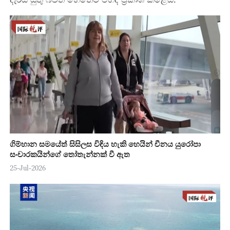
ගිම්හාන සමයේත් සිසිලස විඳිය හැකි හෙයින් චීනය යුරෝපා
සංචාරකයින්ගේ තෝතැන්නක් වී ඇත
25-Jul-2026