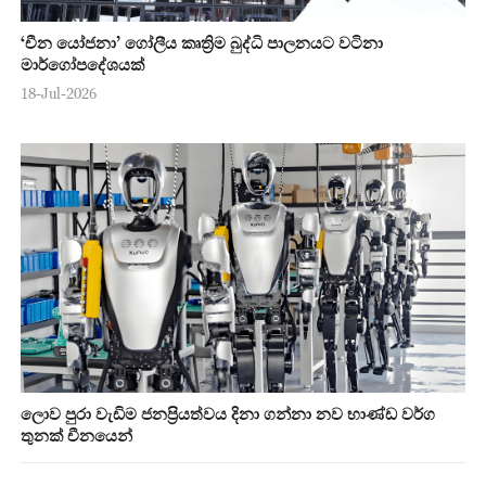
‘චීන යෝජනා’ ගෝලීය කෘත්‍රිම බුද්ධි පාලනයට වටිනා
මාර්ගෝපදේශයක්
18-Jul-2026
ලොව පුරා වැඩිම ජනප්‍රියත්වය දිනා ගන්නා නව භාණ්ඩ වර්ග
තුනක් චීනයෙන්