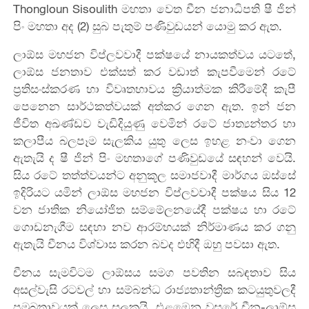
Thongloun Sisoulith මහතා වෙත චීන ජනාධිපති ෂී ජින්
පිං මහතා අද (2) සුබ පැතුම් පණිවුඩයන් යොමු කර ඇත.
ලාඕස මහජන විප්ලවවාදී පක්ෂයේ නායකත්වය යටතේ,
ලාඕස ජනතාව එක්සත් කර වඩාත් කැපවීමෙන් රටේ
ප්‍රතිසංස්කරණ හා විවෘතභාවය ක්‍රියාත්මක කිරීමේදී කැපී
පෙනෙන සාර්ථකත්වයක් අත්කර ගෙන ඇත. ඉන් ජන
ජීවිත අඛණ්ඩව වැඩිදියුණු වෙමින් රටේ ජාත්‍යන්තර හා
කලාපීය බලපෑම සැලකිය යුතු ලෙස ඉහළ නංවා ගෙන
ඇතැයි ද ෂී ජින් පිං මහතාගේ පණිවුඩයේ සඳහන් වෙයි.
සිය රටේ තත්ත්වයන්ට අනුකූල සමාජවාදී මාර්ගය ඔස්සේ
ඉදිරියට යමින් ලාඕස මහජන විප්ලවවාදී පක්ෂය සිය 12
වන ජාතික නියෝජිත සම්මේලනයේදී පක්ෂය හා රටේ
ගොඩනැගීම සඳහා නව ආරම්භයක් නිර්මාණය කර ගනු
ඇතැයි චීනය විශ්වාස කරන බවද එහිදී ඔහු පවසා ඇත.
චීනය සැමවිටම ලාඕසය සමග පවතින සබඳතාව සිය
අසල්වැසි රටවල් හා සම්බන්ධ රාජ්‍යතාන්ත්‍රික කටයුතුවලදී
ප්‍රමුඛතාවයක් ලෙස සලකයි. එළඹෙන වසරේ චීන-ලාඕස