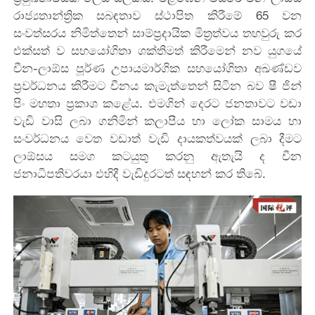
රාජ්‍යතාන්ත්‍රික සබඳතාව ස්ථාපිත කිරීමේ 65 වන
සංවත්සරය නිමිත්තෙන් සාම්ප්‍රදායික මිත්‍රත්වය තහවුරු කර
එක්සත් ව සහයෝගිතා ශක්තිමත් කිරීමෙන් නව යුගයේ
චීන-ලාඕස පූර්ණ උපායමාර්ගික සහයෝගිතා අඛණ්ඩව
ප්‍රවර්ධනය කිරීමට චීනය කැමැත්තෙන් සිටින බව ෂී ජින්
පිං මහතා ප්‍රකාශ කළේය. එමගින් දෙරට ජනතාවට වඩා
වැඩි වාසි ලබා ගනිමින් කලාපීය හා ලෝක සාමය හා
සංවර්ධනය වෙත වඩාත් වැඩි දායකත්වයක් ලබා දීමට
ලාඕසය සමග කටයුතු කරනු ඇතැයි ද චීන
ජනාධිපතිවරයා එහිදී වැඩිදුරටත් සඳහන් කර තිබේ.