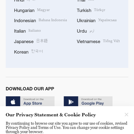
Magyar
Türkçe
Hungarian
Turkish
Bahasa Indonesia
Українська
Indonesian
Ukrainian
Italiano
اردو
Italian
Urdu
日本語
Tiếng Việt
Japanese
Vietnamese
한국어
Korean
DOWNLOAD OUR APP
Our Privacy Statement & Cookie Policy
By continuing to browse our site you agree to our use of cookies, revised
Privacy Policy and Terms of Use. You can change your cookie settings
through your browser.
© China Radio International.CRI. All Rights Reserved. 16A