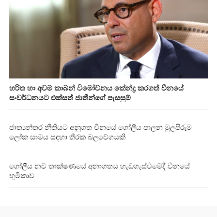
හරිත හා අවම කාබන් විමෝචනය කේන්ද්‍ර කරගත් චීනයේ
සංවර්ධනයට එක්සත් ජාතීන්ගේ පැසසුම්
ජාත්‍යන්තර නීතියට අනුගත චීනයේ ගෝලීය පාලන මුලපිරුම
ලෝක සාමය සඳහා තීරක බලවේගයකි
ගෝලීය නව තාක්ෂණයේ අනාගතය හැඩගැස්වීමේදී චීනයේ
භූමිකාව