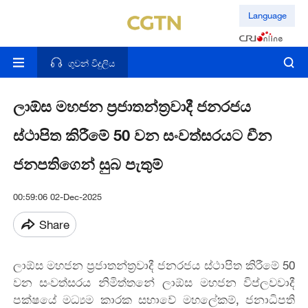
Language
ගුවන් විදුලිය
ලාඕස මහජන ප්‍රජාතන්ත්‍රවාදී ජනරජය
ස්ථාපිත කිරීමේ 50 වන සංවත්සරයට චීන
ජනපතිගෙන් සුබ පැතුම්
00:59:06 02-Dec-2025
Share
ලාඕස මහජන ප්‍රජාතන්ත්‍රවාදී ජනරජය ස්ථාපිත කිරීමේ 50
වන සංවත්සරය නිමිත්තනේ ලාඕස මහජන විප්ලවවාදී
පක්ෂයේ මධ්‍යම කාරක සභාවේ මහලේකම්, ජනාධිපති