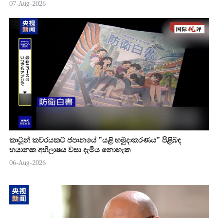
07-Aug-2026
කාටූන් කවරයකට ජපානයේ "යළි හමුදාකරණය" පිළිබඳ
භයානක අභිලාෂය වසා දැමිය නොහැක
06-Aug-2026