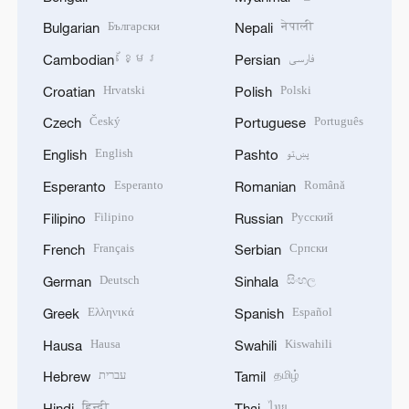
Български
नेपाली
Bulgarian
Nepali
ខ្មែរ
فارسی
Cambodian
Persian
Hrvatski
Polski
Croatian
Polish
Český
Português
Czech
Portuguese
English
پښتو
English
Pashto
Esperanto
Română
Esperanto
Romanian
Filipino
Русский
Filipino
Russian
Français
Српски
French
Serbian
Deutsch
සිංහල
German
Sinhala
Ελληνικά
Español
Greek
Spanish
Hausa
Kiswahili
Hausa
Swahili
עברית
தமிழ்
Hebrew
Tamil
हिन्दी
ไทย
Hindi
Thai