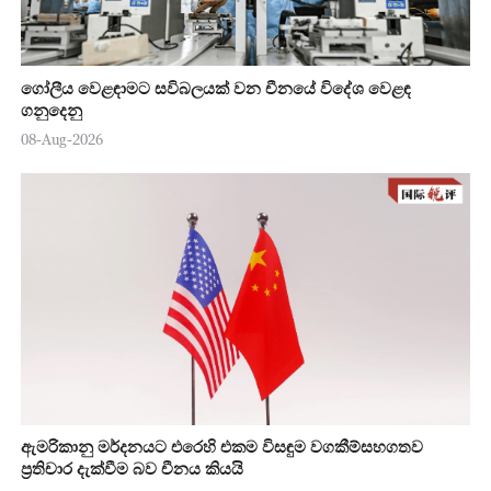
ගෝලීය වෙළඳාමට සවිබලයක් වන චීනයේ විදේශ වෙළඳ
ගනුදෙනු
08-Aug-2026
ඇමරිකානු මර්දනයට එරෙහි එකම විසඳුම වගකීම්සහගතව
ප්‍රතිචාර දැක්වීම බව චීනය කියයි