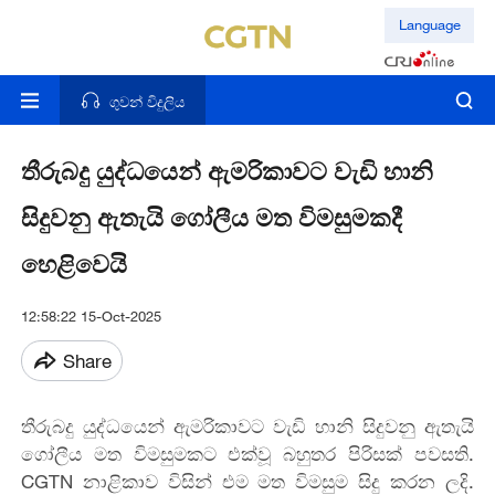
Language
ගුවන් විදුලිය
තීරුබදු යුද්ධයෙන් ඇමරිකාවට වැඩි හානි
සිදුවනු ඇතැයි ගෝලීය මත විමසුමකදී
හෙළිවෙයි
12:58:22 15-Oct-2025
Share
තීරුබදු යුද්ධයෙන් ඇමරිකාවට වැඩි හානි සිදුවනු ඇතැයි
ගෝලීය මත විමසුමකට එක්වූ බහුතර පිරිසක් පවසති.
CGTN නාළිකාව විසින් එම මත විමසුම සිදු කරන ලදි.