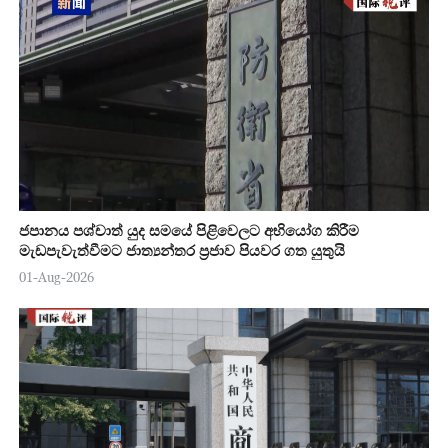
ජපානය පශ්චාත් යුද සමයේ පිළිවෙලට අභියෝග කිරීම
මැඩපැවැත්වීමට ජාත්‍යන්තර ප්‍රජාව පියවර ගත යුතුයි
01-Aug-2026