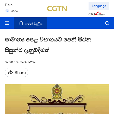
Delhi
Language
36°C
Hyderabad
42°C
ගුවන් විදුලිය
සාමාන්‍ය පෙළ විභාගයට පෙනී සිටින
සිසුන්ට දැනුම්දීමක්
07:20:16 03-Oct-2025
Share