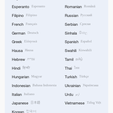
Esperanto
Română
Esperanto
Romanian
Filipino
Русский
Filipino
Russian
Français
Српски
French
Serbian
Deutsch
සිංහල
German
Sinhala
Ελληνικά
Español
Greek
Spanish
Hausa
Kiswahili
Hausa
Swahili
עברית
தமிழ்
Hebrew
Tamil
हिन्दी
ไทย
Hindi
Thai
Magyar
Türkçe
Hungarian
Turkish
Bahasa Indonesia
Українська
Indonesian
Ukrainian
Italiano
اردو
Italian
Urdu
日本語
Tiếng Việt
Japanese
Vietnamese
한국어
Korean