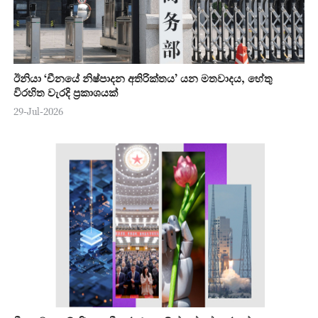
ඊනියා ‘චීනයේ නිෂ්පාදන අතිරික්තය’ යන මතවාදය, හේතු
විරහිත වැරදි ප්‍රකාශයක්
29-Jul-2026