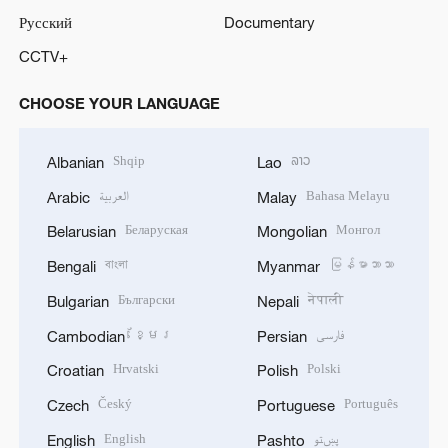
Русский
Documentary
CCTV+
CHOOSE YOUR LANGUAGE
Shqip
ລາວ
Albanian
Lao
العربية
Bahasa Melayu
Arabic
Malay
Беларуская
Монгол
Belarusian
Mongolian
বাংলা
မြန်မာဘာသာ
Bengali
Myanmar
Български
नेपाली
Bulgarian
Nepali
ខ្មែរ
فارسی
Cambodian
Persian
Hrvatski
Polski
Croatian
Polish
Český
Português
Czech
Portuguese
English
پښتو
English
Pashto