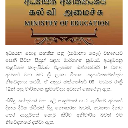
අධ්‍යයන පොදු සහතික පත්‍ර (සාමාන්‍ය පෙළ) විභාගයට
පෙනී සිටින සිසුන් සඳහා මාර්ගගත ක්‍රමයට අයදුම්පත්‍ර
කැඳවීමේ කාලසීමාව එළඹෙන ඔක්තෝබර් 9 වනදා
අවසන් වන බව ශ්‍රී ලංකා විභාග දෙපාර්තමේන්තුව
නිවේදනය කරයි. ඒ අනුව ඔක්තෝබර් 09 මධ්‍යම රාත්‍රී
12න් පසු මාර්ගගත ක්‍රමවේදය අවසන් කෙරෙනු ඇත.
කිසිදු හේතුවක් මත යළි අයදුම්පත් භාර ගැනීමේ අවසන්
දිනය දීර්ඝ කිරීමක් සිදු නොකරන බවත්, අවසාන දිනට
පෙර අයදුම්පත් යොමු කිරීම අනිවාර්ය බවත් එම
නිවේදනයේ දක්වා ඇත.