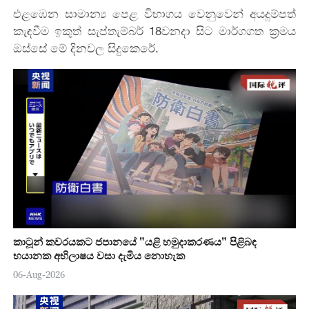
එළඹෙන සාමාන්‍ය පෙළ විභාගය වෙනුවෙන් අයදුම්පත්
කැඳවීම ඉකුත් සැප්තැම්බර් 18වනදා සිට මාර්ගගත ක්‍රමය
ඔස්සේ මේ දිනවල සිදුකෙරේ.
කාටූන් කවරයකට ජපානයේ "යළි හමුදාකරණය" පිළිබඳ
භයානක අභිලාෂය වසා දැමිය නොහැක
06-Aug-2026