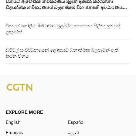
චීනයට ආවේණික නවීකරණය තුළින් අත්පත් කරගන්නා
විද්‍යාත්මක නවීකරණයේ වැදගත්කම් චීන ජනපති අවධාරණය
කරයි
චීනයේ ගෝලීය ශිෂ්ටාචාර මුලපිරීම අනාගතය පිළිබඳ සුබවාදී
ලකුණක්
ඩිජිටල් සංවර්ධනයෙන් ලෝකයට ධනාත්මක බලපෑමක් ඇති
කරන චීනය
EXPLORE MORE
English
Español
Français
العربية