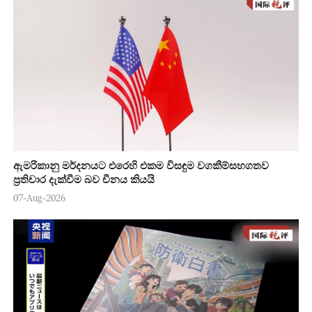
ඇමරිකානු මර්දනයට එරෙහි එකම විසඳුම වගකීම්සහගතව
ප්‍රතිචාර දැක්වීම බව චීනය කියයි
07-Aug-2026