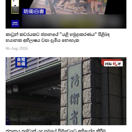
කාටූන් කවරයකට ජපානයේ "යළි හමුදාකරණය" පිළිබඳ
භයානක අභිලාෂය වසා දැමිය නොහැක
06-Aug-2026
ජපානය පශ්චාත් යුද සමයේ පිළිවෙලට අභියෝග කිරීම