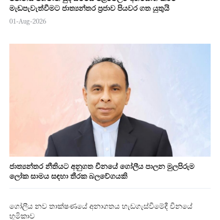
මැඩපැවැත්වීමට ජාත්‍යන්තර ප්‍රජාව පියවර ගත යුතුයි
01-Aug-2026
ජාත්‍යන්තර නීතියට අනුගත චීනයේ ගෝලීය පාලන මුලපිරුම
ලෝක සාමය සඳහා තීරක බලවේගයකි
ගෝලීය නව තාක්ෂණයේ අනාගතය හැඩගැස්වීමේදී චීනයේ
භූමිකාව