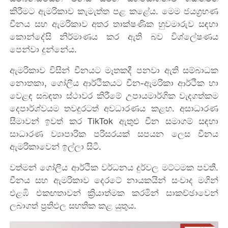
කිරීමට ඇමරිකාව කැමැත්ත පළ කළේය. මෙම ජයග්‍රහණ
චීනය සහ ඇමරිකාව අතර තාක්ෂණික හුවමාරුව සඳහා
කොන්දේසි නිර්මාණය කර ඇති බව විශ්ලේෂණය
පෙන්වා දුන්නේය.
ඇමරිකාව විසින් චීනයට මෑතකදී පනවා ඇති සම්බාධක
නොතකා, ගෝලීය ආර්ථිකයට චීන-ඇමරිකා ආර්ථික හා
වෙළඳ සබඳතා ස්ථාවර කිරීමේ උපායමාර්ගික වැදගත්කම
දෙපාර්ශ්වයම තවදුරටත් අවධාරණය කළහ. අසාධාරණ
සීමාවන් ඉවත් කර TikTok ඇතුළු චීන සමාගම් සඳහා
සාධාරණ ව්‍යාපාරික පරිසරයක් සපයන ලෙස චීනය
ඇමරිකාවෙන් ඉල්ලා සිටී.
වත්මන් ගෝලීය ආර්ථික වර්ධනය දුර්වල මට්ටමක පවතී.
චීනය සහ ඇමරිකාව දෙරටේ නායකයින් සංවාද මගින්
එළඹි එකඟතාවන් ක්‍රියාත්මක කරමින් සාකච්ඡාවෙන්
ලබාගත් ප්‍රතිඵල සහතික කළ යුතුය.