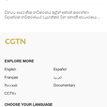
චීනයට ආවේණික නවීකරණය තුළින් අත්පත් කරගන්නා
විද්‍යාත්මක නවීකරණයේ වැදගත්කම් චීන ජනපති අවධාරණය
කරයි
EXPLORE MORE
English
Español
Français
العربية
Русский
Documentary
CCTV+
CHOOSE YOUR LANGUAGE