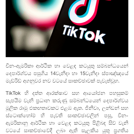
චීන-ඇමරිකා ආර්ථික හා වෙළඳ කටයුතු සම්බන්ධයෙන්
දෙපාර්ශ්වය පසුගිය 14වැනිදා හා 15වැනිදා ස්පාඤ්ඤයේ
මැඩ්රිඩ් අගනුවර නව වටයේ සාකච්ඡාවක් පැවැත්වූහ.
TikTok හි දත්ත ආරක්ෂාව සහ ආයෝජන පහසුකම්
සැපයීම වැනි ප්‍රධාන කරුණු සම්බන්ධයෙන් දෙපාර්ශ්වය
මූලික රාමු එකඟතාවකට එළඹ ඇත. ජිනීවා, ලන්ඩන් සහ
ස්ටොක්හෝම් හි පැවති සාකච්ඡාවලින් පසු, චීන-
ඇමරිකානු ආර්ථික හා වෙළඳ කටයුතු පිළිබඳ සිව් වැනි
වටයේ සාකච්ඡාවේදී ලබා ඇති සැලකිය යුතු ප්‍රගතිය