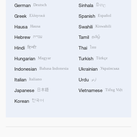
Deutsch
සිංහල
German
Sinhala
Ελληνικά
Español
Greek
Spanish
Hausa
Kiswahili
Hausa
Swahili
עברית
தமிழ்
Hebrew
Tamil
हिन्दी
ไทย
Hindi
Thai
Magyar
Türkçe
Hungarian
Turkish
Bahasa Indonesia
Українська
Indonesian
Ukrainian
Italiano
اردو
Italian
Urdu
日本語
Tiếng Việt
Japanese
Vietnamese
한국어
Korean