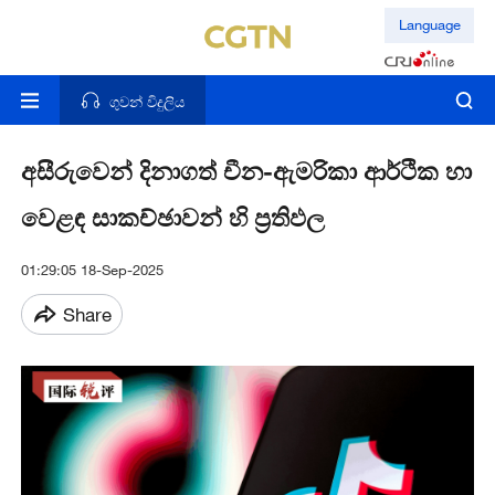
Language
ගුවන් විදුලිය
අසීරුවෙන් දිනාගත් චීන-ඇමරිකා ආර්ථික හා
වෙළඳ සාකච්ඡාවන් හි ප්‍රතිඵල
01:29:05 18-Sep-2025
Share