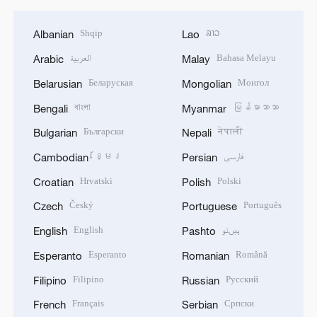
Shqip
ລາວ
Albanian
Lao
العربية
Bahasa Melayu
Arabic
Malay
Беларуская
Монгол
Belarusian
Mongolian
বাংলা
မြန်မာဘာသာ
Bengali
Myanmar
Български
नेपाली
Bulgarian
Nepali
ខ្មែរ
فارسی
Cambodian
Persian
Hrvatski
Polski
Croatian
Polish
Český
Português
Czech
Portuguese
English
پښتو
English
Pashto
Esperanto
Română
Esperanto
Romanian
Filipino
Русский
Filipino
Russian
Français
Српски
French
Serbian