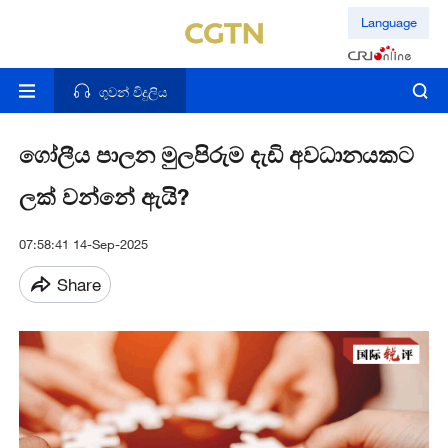
Language
ගුවන් විදුලිය
ගෝලීය පාලන මුලපිරුම දැඩි අවධානයකට
ලක් වන්නේ ඇයි?
07:58:41 14-Sep-2025
Share