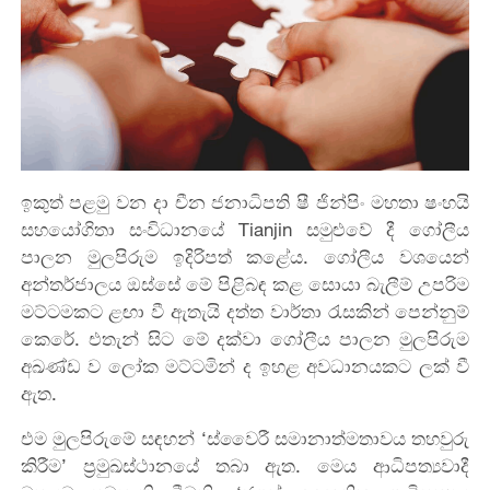
ඉකුත් පළමු වන දා චීන ජනාධිපති ෂී ජින්පිං මහතා ෂංහයි
සහයෝගිතා සංවිධානයේ Tianjin සමුළුවේ දී ගෝලීය
පාලන මුලපිරුම ඉදිරිපත් කළේය. ගෝලීය වශයෙන්
අන්තර්ජාලය ඔස්සේ මේ පිළිබඳ කළ සොයා බැලීම් උපරිම
මට්ටමකට ළඟා වී ඇතැයි දත්ත වාර්තා රැසකින් පෙන්නුම්
කෙරේ. එතැන් සිට මේ දක්වා ගෝලීය පාලන මුලපිරුම
අඛණ්ඩ ව ලෝක මට්ටමින් ද ඉහළ අවධානයකට ලක් වී
ඇත.
එම මුලපිරුමේ සඳහන් ‘ස්වෛරී සමානාත්මතාවය තහවුරු
කිරීම’ ප්‍රමුඛස්ථානයේ තබා ඇත. මෙය ආධිපත්‍යවාදී