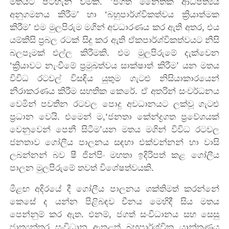
මතයට පටහැනි වීමකි. ‘ජගත් නෛතික ආධිපත්‍යය
අනුගමනය කිරීම’ හා ‘බහුපාර්ශ්විකත්වය ක්‍රියාත්මක
කිරීම’ එම මුලපිරුම මගින් අවධාරණය කර ඇති අතර, එය
යම්කිසි ප්‍රබල රටක් සිදු කර ඇති ඒකපාර්ශ්විකත්වයට නිසි
බලපෑමක් එල්ල කිරීමකි. එම මුලපිරුමේ දැක්වෙන
‘ක්‍රියාවට නැංවීමේ ප්‍රමුඛත්වය සාක්ෂාත් කිරීම’ යන මතය
විවිධ රටවල් විසඳිය යුතුම ගැටළු නිසියාකාරයෙන්
නිරාකරණය කිරීම සහතික කෙරේ. ඒ අතරින් සංවර්ධනය
වෙමින් පවතින රටවල පොදු අවධානයට ලක්වූ ගැටළු
ප්‍රධාන වෙයි. එමෙන් ම,‘ජනතා කේන්ද්‍රගත ප්‍රවේශයක්
වෙනුවෙන් පෙනී සිටීම’යන මතය මගින් විවිධ රටවල
ජනතාව ගෝලීය පාලනය සඳහා එක්වන්නන් හා වාසි
ලබන්නන් බව ෂී ජින්පිං මහතා ඉදිරිපත් කළ ගෝලීය
පාලන මුලපිරුමේ තවත් විශේෂත්වයකි.
මීළඟ අදිරයේ දී ගෝලීය පාලනය ශක්තිමත් කරන්නේ
කෙසේ ද යන්න පිළිබඳව චීනය මෙහිදී සිය මතය
පෙන්නුම් කර ඇත. එනම්, ජගත් සංවිධානය සහ සෙසු
ජාත්‍යන්තර සංවිධාන ඇතුළත් බහුපාර්ශ්වික යාන්ත්‍රණය