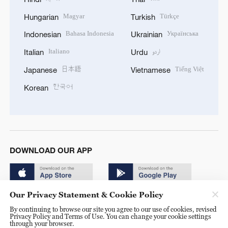
Magyar
Türkçe
Hungarian
Turkish
Bahasa Indonesia
Українська
Indonesian
Ukrainian
Italiano
اردو
Italian
Urdu
日本語
Tiếng Việt
Japanese
Vietnamese
한국어
Korean
DOWNLOAD OUR APP
Our Privacy Statement & Cookie Policy
By continuing to browse our site you agree to our use of cookies, revised
Privacy Policy and Terms of Use. You can change your cookie settings
through your browser.
© China Radio International.CRI. All Rights Reserved. 16A