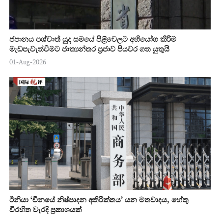
ජපානය පශ්චාත් යුද සමයේ පිළිවෙලට අභියෝග කිරීම
මැඩපැවැත්වීමට ජාත්‍යන්තර ප්‍රජාව පියවර ගත යුතුයි
01-Aug-2026
ඊනියා ‘චීනයේ නිෂ්පාදන අතිරික්තය’ යන මතවාදය, හේතු
විරහිත වැරදි ප්‍රකාශයක්