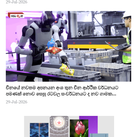
29-Jul-2026
චීනයේ නවතම අපනයන අංශ තුන චීන ආර්ථික වර්ධනයට
පමණක් නොව සෙසු රටවල සංවර්ධනයට ද නව ගාමක
ශක්තියක්
29-Jul-2026