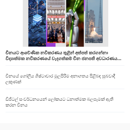
චීනයට ආවේණික නවීකරණය තුළින් අත්පත් කරගන්නා
විද්‍යාත්මක නවීකරණයේ වැදගත්කම් චීන ජනපති අවධාරණය
කරයි
චීනයේ ගෝලීය ශිෂ්ටාචාර මුලපිරීම අනාගතය පිළිබඳ සුබවාදී
ලකුණක්
ඩිජිටල් සංවර්ධනයෙන් ලෝකයට ධනාත්මක බලපෑමක් ඇති
කරන චීනය