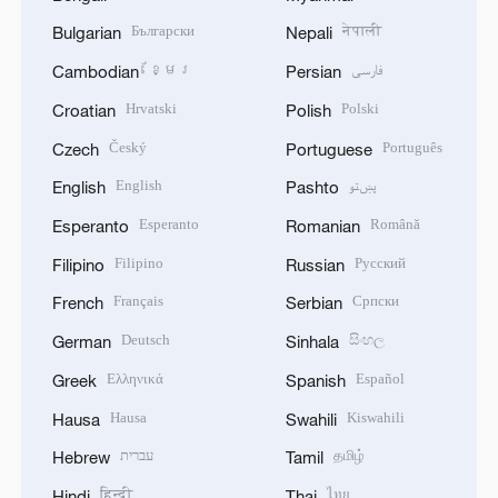
Български
नेपाली
Bulgarian
Nepali
ខ្មែរ
فارسی
Cambodian
Persian
Hrvatski
Polski
Croatian
Polish
Český
Português
Czech
Portuguese
English
پښتو
English
Pashto
Esperanto
Română
Esperanto
Romanian
Filipino
Русский
Filipino
Russian
Français
Српски
French
Serbian
Deutsch
සිංහල
German
Sinhala
Ελληνικά
Español
Greek
Spanish
Hausa
Kiswahili
Hausa
Swahili
עברית
தமிழ்
Hebrew
Tamil
हिन्दी
ไทย
Hindi
Thai