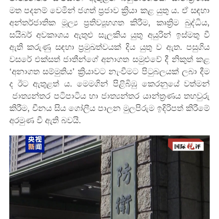
මත පදනම් වෙමින් ජගත් ප්‍රජාව ක්‍රියා කළ යුතු ය. ඒ සඳහා
අන්තර්ජාතික මූල්‍ය ප්‍රතිව්‍යූහගත කිරීම, කෘත්‍රිම බුද්ධිය,
සයිබර් අවකාශය ඇතුළු සැලකිය යුතු අයුරින් ඉස්මතු වී
ඇති කරුණු සඳහා ප්‍රමුඛත්වයක් දිය යුතු ව ඇත. පසුගිය
වසරේ එක්සත් ජාතීන්ගේ අනාගත සමුළුවේ දී නිකුත් කළ
‘අනාගත සම්මුතිය’ ක්‍රියාවට නැංවීමට පිටුබලයක් ලබා දීම
ද ඊට ඇතුළත් ය. මෙමගින් පිළිබිඹු කෙරනුයේ වත්මන්
ජාත්‍යන්තර පටිපාටිය හා ජාත්‍යන්තර යාන්ත්‍රණය තහවුරු
කිරීම, චීනය සිය ගෝලීය පාලන මුලපිරුම ඉදිරිපත් කිරීමේ
අරමුණ වී ඇති බවයි.