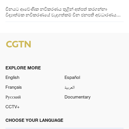
චීනයට ආවේණික නවීකරණය තුළින් අත්පත් කරගන්නා
විද්‍යාත්මක නවීකරණයේ වැදගත්කම් චීන ජනපති අවධාරණය
කරයි
EXPLORE MORE
English
Español
Français
العربية
Русский
Documentary
CCTV+
CHOOSE YOUR LANGUAGE