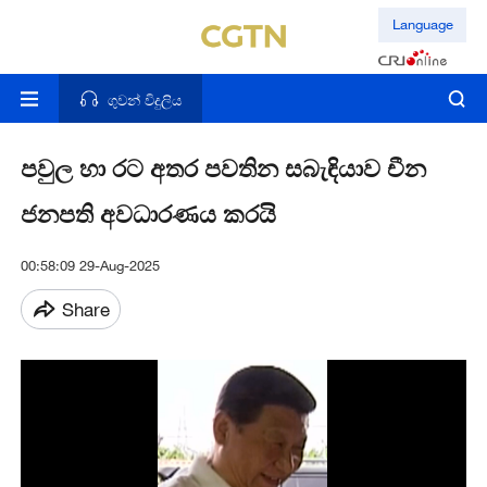
Language
ගුවන් විදුලිය
පවුල හා රට අතර පවතින සබැඳියාව චීන
ජනපති අවධාරණය කරයි
00:58:09 29-Aug-2025
Share