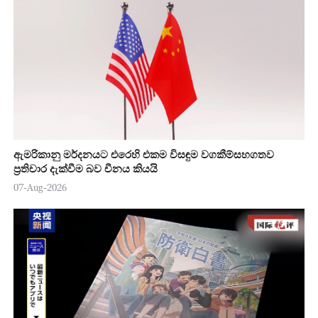
ඇමරිකානු මර්දනයට එරෙහි එකම විසඳුම වගකීම්සහගතව
ප්‍රතිචාර දැක්වීම බව චීනය කියයි
07-Aug-2026