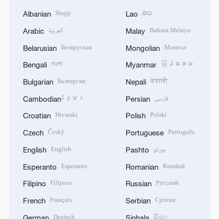
Shqip
ລາວ
Albanian
Lao
العربية
Bahasa Melayu
Arabic
Malay
Беларуская
Монгол
Belarusian
Mongolian
বাংলা
မြန်မာဘာသာ
Bengali
Myanmar
Български
नेपाली
Bulgarian
Nepali
ខ្មែរ
فارسی
Cambodian
Persian
Hrvatski
Polski
Croatian
Polish
Český
Português
Czech
Portuguese
English
پښتو
English
Pashto
Esperanto
Română
Esperanto
Romanian
Filipino
Русский
Filipino
Russian
Français
Српски
French
Serbian
Deutsch
සිංහල
German
Sinhala