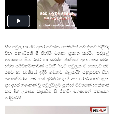
Play
Video
සිය පවුල හා රට අතර පවතින ශක්තිමත් සබැඳියාව පිළිබඳ
චීන ජනාධිපති ෂී ජින්පිං මහතා ප්‍රකාශ කරයි. ‘පවුලේ
අනාගතය සිය රටේ හා සමස්ත ජාතියේ අනාගතය සමග
සමීප සම්බන්ධතාවක් පවතී’ ‘සෑම පවුලක ම යහපැවැත්ම
රටේ හා ජාතියේ ඉදිරි ගමනට බලපායි’ යනුවෙන් චීන
ජනපතිවරයා බොහෝ අවස්ථාවල දී අවධාරණය කර ඇත.
දස දහස් ගණනක් වූ පවුල්වලට සුන්දර ජීවිතයක් සාක්ෂාත්
කර දීම උදෙසා කැපවීම ෂී ජින්පිං මහතාගේ ඒකායන
අරමුණයි.