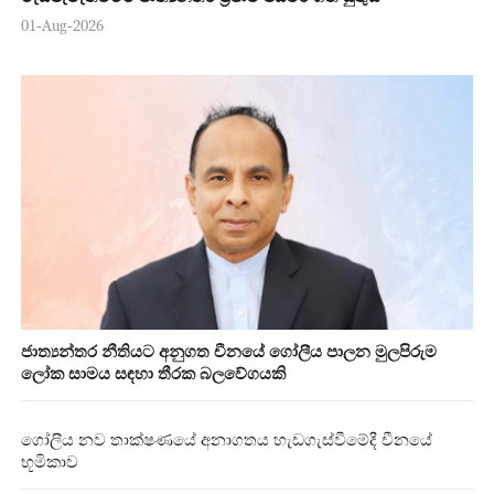
01-Aug-2026
ජාත්‍යන්තර නීතියට අනුගත චීනයේ ගෝලීය පාලන මුලපිරුම
ලෝක සාමය සඳහා තීරක බලවේගයකි
ගෝලීය නව තාක්ෂණයේ අනාගතය හැඩගැස්වීමේදී චීනයේ
භූමිකාව