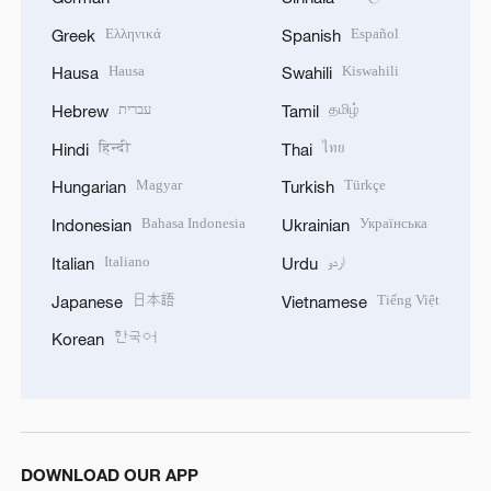
Ελληνικά
Español
Greek
Spanish
Hausa
Kiswahili
Hausa
Swahili
עברית
தமிழ்
Hebrew
Tamil
हिन्दी
ไทย
Hindi
Thai
Magyar
Türkçe
Hungarian
Turkish
Bahasa Indonesia
Українська
Indonesian
Ukrainian
Italiano
اردو
Italian
Urdu
日本語
Tiếng Việt
Japanese
Vietnamese
한국어
Korean
DOWNLOAD OUR APP