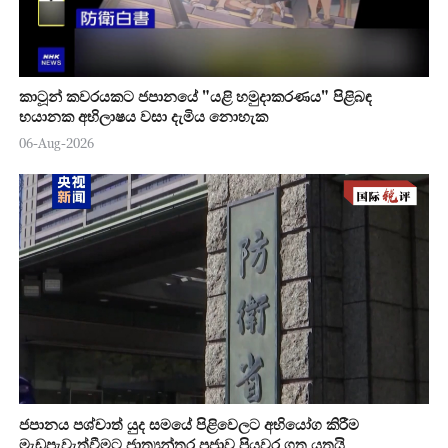
කාටූන් කවරයකට ජපානයේ "යළි හමුදාකරණය" පිළිබඳ
භයානක අභිලාෂය වසා දැමිය නොහැක
06-Aug-2026
ජපානය පශ්චාත් යුද සමයේ පිළිවෙලට අභියෝග කිරීම
මැඩපැවැත්වීමට ජාත්‍යන්තර ප්‍රජාව පියවර ගත යුතුයි