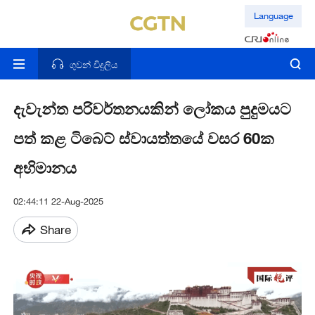
Language
ගුවන් විදුලිය
දැවැන්ත පරිවර්තනයකින් ලෝකය පුදුමයට
පත් කළ ටිබෙට් ස්වායත්තයේ වසර 60ක
අභිමානය
02:44:11 22-Aug-2025
Share