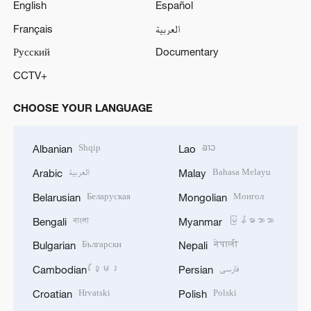
English
Español
Français
العربية
Русский
Documentary
CCTV+
CHOOSE YOUR LANGUAGE
Shqip
ລາວ
Albanian
Lao
العربية
Bahasa Melayu
Arabic
Malay
Беларуская
Монгол
Belarusian
Mongolian
বাংলা
မြန်မာဘာသာ
Bengali
Myanmar
Български
नेपाली
Bulgarian
Nepali
ខ្មែរ
فارسی
Cambodian
Persian
Hrvatski
Polski
Croatian
Polish