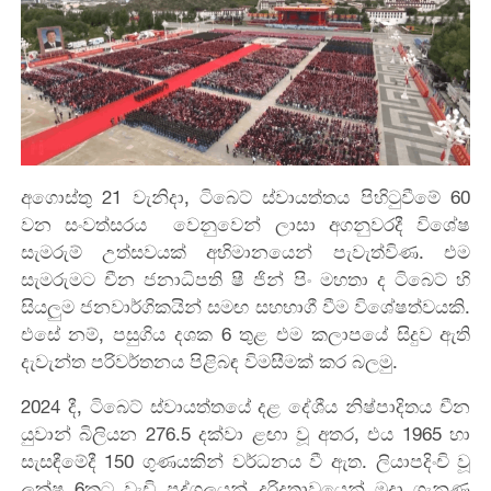
අගොස්තු 21 වැනිදා, ටිබෙට් ස්වායත්තය පිහිටුවීමේ 60
වන සංවත්සරය වෙනුවෙන් ලාසා අගනුවරදී විශේෂ
සැමරුම් උත්සවයක් අභිමානයෙන් පැවැත්විණ. එම
සැමරුමට චීන ජනාධිපති ෂී ජින් පිං මහතා ද ටිබෙට් හි
සියලුම ජනවාර්ගිකයින් සමඟ සහභාගී වීම විශේෂත්වයකි.
එසේ නම්, පසුගිය දශක 6‍ තුළ‍ එම කලාපයේ සිදුව ඇති
දැවැන්ත පරිවර්තනය පිළිබඳ විමසීමක් කර බලමු.
2024 දී, ටිබෙට් ස්වායත්තයේ දළ දේශීය නිෂ්පාදිතය චීන
යුවාන් බිලියන 276.5 දක්වා ළඟා වූ අතර, එය 1965 හා
සැසඳීමේදී 150 ගුණයකින් වර්ධනය වී ඇත. ලියාපදිංචි වූ
ලක්ෂ 6කට වැඩි පුද්ගලයන් දරිද්‍රතාවයෙන් මුදා ගැනුණු