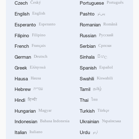
Český
Português
Czech
Portuguese
English
پښتو
English
Pashto
Esperanto
Română
Esperanto
Romanian
Filipino
Русский
Filipino
Russian
Français
Српски
French
Serbian
Deutsch
සිංහල
German
Sinhala
Ελληνικά
Español
Greek
Spanish
Hausa
Kiswahili
Hausa
Swahili
עברית
தமிழ்
Hebrew
Tamil
हिन्दी
ไทย
Hindi
Thai
Magyar
Türkçe
Hungarian
Turkish
Bahasa Indonesia
Українська
Indonesian
Ukrainian
Italiano
اردو
Italian
Urdu