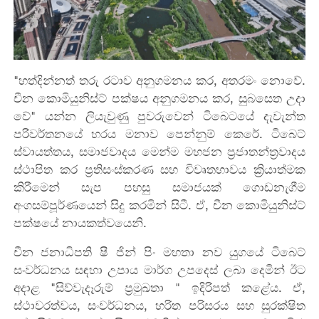
"හත්දින්නත් තරු රටාව අනුගමනය කර, අතරමං නොවේ.
චීන කොමියුනිස්ට් පක්ෂය අනුගමනය කර, සුබසෙත උදා
වේ" යන්න ලියැවුණු පුවරුවෙන් ටිබෙටයේ දැවැන්ත
පරිවර්තනයේ හරය මනාව පෙන්නුම් කෙරේ. ටිබෙට්
ස්වායත්තය, සමාජවාදය මෙන්ම මහජන ප්‍රජාතන්ත්‍රවාදය
ස්ථාපිත කර ප්‍රතිසංස්කරණ සහ විවෘතභාවය ක්‍රියාත්මක
කිරීමෙන් සැප පහසු සමාජයක් ගොඩනැගීම
අංගසම්පූර්ණයෙන් සිදු කරමින් සිටී. ඒ, චීන කොමියුනිස්ට්
පක්ෂයේ නායකත්වයෙනි.
චීන ජනාධිපති ෂී ජින් පිං මහතා නව යුගයේ ටිබෙට්
සංවර්ධනය සඳහා උපාය මාර්ග උපදෙස් ලබා දෙමින් ඊට
අදාළ "සිව්වැදෑරුම් ප්‍රමුඛතා " ඉදිරිපත් කළේය. ඒ,
ස්ථාවරත්වය, සංවර්ධනය, හරිත පරිසරය සහ සුරක්ෂිත