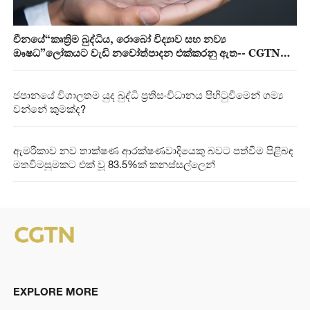
චීනයේ“කෘත්‍රිම බුද්ධිය, රොබෝ විද්‍යාව සහ නව්‍ය
ඖෂධ”ලෝකයට වැඩි නවෝත්පාදන එක්කරනු ඇත-- CGTN
මත විමසුම
ජපානයේ විශාලතම යුද බුද්ධි ප්‍රතිසංවිධානය පිහිටුවීමෙන් ගම්‍ය
වන්නේ කුමක්ද?
ඇමරිකාව නව තාක්ෂණ ආරක්ෂණවාදියෙකු බවට පත්වීම පිළිබඳ
මතවිමසුමකට එක් වූ 83.5%ක් කනස්සල්ලෙන්
EXPLORE MORE