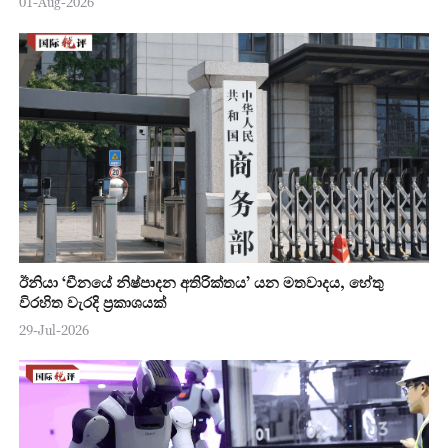
01-Aug-2026
ඊනියා ‘චීනයේ නිෂ්පාදන අතිරික්තය’ යන මතවාදය, හේතු
විරහිත වැරදි ප්‍රකාශයක්
29-Jul-2026