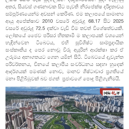
අතර, සියවස් ගණනාවක සිට පැවති නිරපේක්ෂ දරිද්‍රතාවය
සම්පූර්ණයෙන්ම අවසන් කෙරිණ. එම කලාපයේ සාමාන්‍ය
ආයු අපේක්ෂාව 2010 වසරේ අවුරුදු 68.17 සිට 2025
වසරේ අවුරුදු 72.5 දක්වා වැඩි වීම තවත් විශේෂත්වයකි.
ලෝකයේ ජෛව පරිසර හිතකාමී ම කලාපයක් වශයෙන්
හැඳින්වෙන ටිබෙටය, එහි සුවිශිෂ්ට සාම්ප්‍රදායික
සංස්කෘතිය ද පෙර නොවූ විරූ අයුරින් ආරක්ෂා කර ඒ
උරුමය අනාගතයට ගෙන යමින් සිටී. ටිබෙටයේ දැවැන්ත
පරිවර්තනය, චීනයේ කලාපීය සංවර්ධනය සඳහා හුදෙක්
ආදර්ශයක් පමණක් නොව, මානව ශිෂ්ටාචාර ප්‍රගතියේ
මනා පිළිබිඹුවක් බව ජගත් ප්‍රජාවගේ පොදු පිළිගැනීමයි.