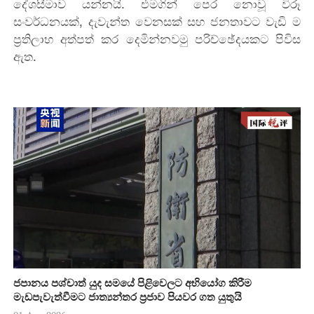
දේශසීමාව යන්නයි. එමගින් පෙර නොවූ විරූ
සංවර්ධනයක්, දැවැන්ත වෙනසක් සහ ජනතාවට වැඩි ම
ප්‍රතිලාභ අත්පත් කර දෙමින්නවමු පරිච්ඡේදයකට පිවිස
ඇත.
ජපානය පශ්චාත් යුද සමයේ පිළිවෙලට අභියෝග කිරීම
මැඩපැවැත්වීමට ජාත්‍යන්තර ප්‍රජාව පියවර ගත යුතුයි