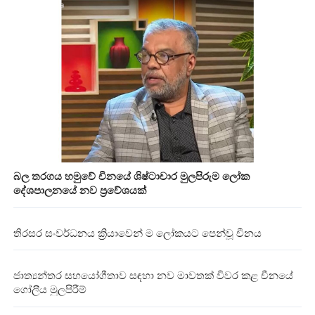
බල තරගය හමුවේ චීනයේ ශිෂ්ටාචාර මුලපිරුම ලෝක
දේශපාලනයේ නව ප්‍රවේශයක්
තිරසර සංවර්ධනය ක්‍රියාවෙන් ම ලෝකයට පෙන්වූ චීනය
ජාත්‍යන්තර සහයෝගීතාව සඳහා නව මාවතක් විවර කළ චීනයේ
ගෝලීය මුලපිරීම්