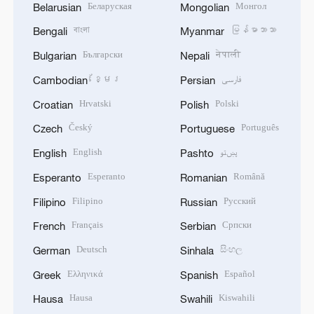
Беларуская
Монгол
Belarusian
Mongolian
বাংলা
မြန်မာဘာသာ
Bengali
Myanmar
Български
नेपाली
Bulgarian
Nepali
ខ្មែរ
فارسی
Cambodian
Persian
Hrvatski
Polski
Croatian
Polish
Český
Português
Czech
Portuguese
English
پښتو
English
Pashto
Esperanto
Română
Esperanto
Romanian
Filipino
Русский
Filipino
Russian
Français
Српски
French
Serbian
Deutsch
සිංහල
German
Sinhala
Ελληνικά
Español
Greek
Spanish
Hausa
Kiswahili
Hausa
Swahili