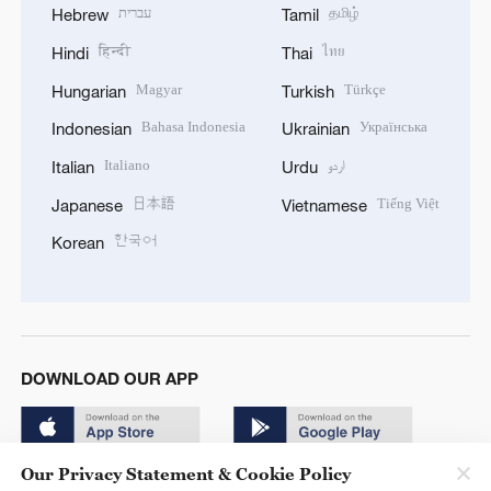
עברית
தமிழ்
Hebrew
Tamil
हिन्दी
ไทย
Hindi
Thai
Magyar
Türkçe
Hungarian
Turkish
Bahasa Indonesia
Українська
Indonesian
Ukrainian
Italiano
اردو
Italian
Urdu
日本語
Tiếng Việt
Japanese
Vietnamese
한국어
Korean
DOWNLOAD OUR APP
Our Privacy Statement & Cookie Policy