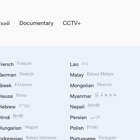
ский
Documentary
CCTV+
French
Français
Lao
ລາວ
German
Deutsch
Malay
Bahasa Melayu
Greek
Ελληνικά
Mongolian
Монгол
Hausa
Hausa
Myanmar
မြန်မာဘာသာ
Hebrew
עברית
Nepali
नेपाली
Hindi
हिन्दी
Persian
فارسی
Hungarian
Magyar
Polish
Polski
Indonesian
Bahasa Indonesia
Portuguese
Português