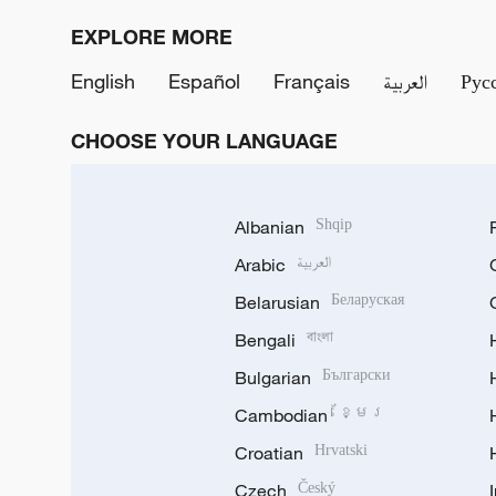
EXPLORE MORE
English
Español
Français
العربية
Рус
CHOOSE YOUR LANGUAGE
Albanian
Shqip
Arabic
العربية
Belarusian
Беларуская
Bengali
বাংলা
Bulgarian
Български
Cambodian
ខ្មែរ
Croatian
Hrvatski
Czech
Český