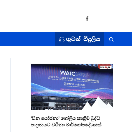
ගුවන් විදුලිය
‘චීන යෝජනා’ ගෝලීය කෘත්‍රිම බුද්ධි
පාලනයට වටිනා මාර්ගෝපදේශයක්