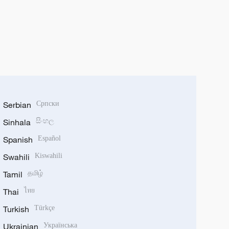
Serbian
Српски
Sinhala
සිංහල
Spanish
Español
Swahili
Kiswahili
Tamil
தமிழ்
Thai
ไทย
Turkish
Türkçe
Ukrainian
Українська