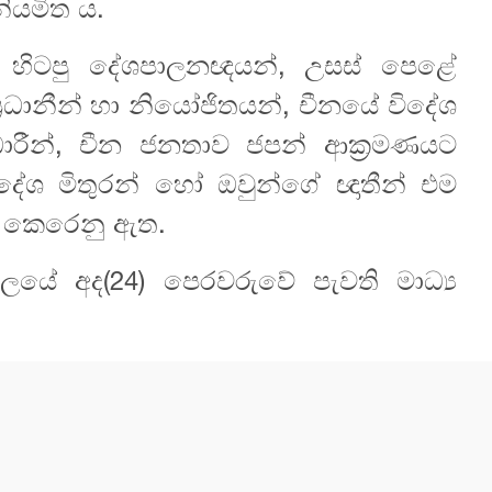
නියමිත ය.
 හිටපු දේශපාලනඥයන්, උසස් පෙළේ
්‍රධානීන් හා නියෝජිතයන්, චීනයේ විදේශ
ධාරීන්, චීන ජනතාව ජපන් ආක්‍රමණයට
ිදේශ මිතුරන් හෝ ඔවුන්ගේ ඥාතීන් එම
ා කෙරෙනු ඇත.
්යාලයේ අද(24) පෙරවරුවේ පැවති මාධ්‍ය