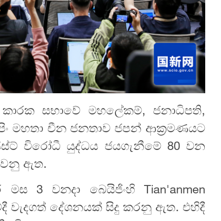
යම කාරක සභාවේ මහලේකම්, ජනාධිපති,
න්පිං මහතා චීන ජනතාව ජපන් ආක්‍රමණයට
ස්ට් විරෝධී යුද්ධය ජයගැනීමේ 80 වන
 වනු ඇත.
ර් මස 3 වනදා බෙයිජිංහි Tian'anmen
දී වැදගත් දේශනයක් සිදු කරනු ඇත. එහිදී