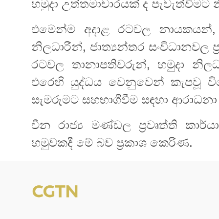
හමුදා උත්තමාචාරයක් ද පැවැත්වීමට 
එමෙන්ම අදාළ රටවල නායකයන්,
නිලධාරීන්, ජාත්‍යන්තර සංවිධානවල ප
රටවල තානාපතිවරුන්, හමුදා නිල
එරෙහි යුද්ධය වෙනුවෙන් කැපවූ ව
සැමරුමට සහභාගීවීම සඳහා ආරාධන
චීන රාජ්‍ය මණ්ඩල ප්‍රවෘත්ති කාර
හමුවකදී මේ බව ප්‍රකාශ කෙරිණ.