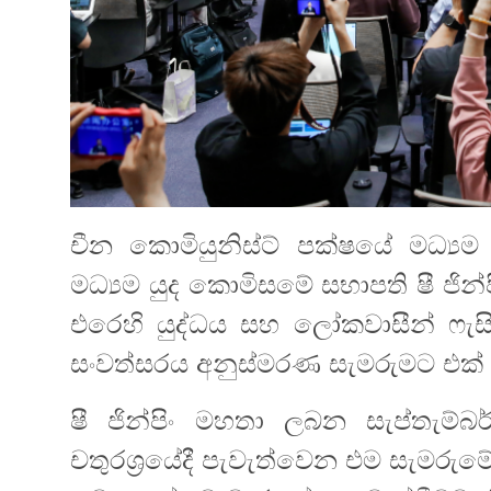
චීන කොමියුනිස්ට් පක්ෂයේ මධ්‍
මධ්‍යම යුද කොමිසමේ සභාපති ෂී ජි
එරෙහි යුද්ධය සහ ලෝකවාසීන් ෆැසි
සංවත්සරය අනුස්මරණ සැමරුමට එක්
ෂී ජින්පිං මහතා ලබන සැප්තැම්බ
චතුරශ්‍රයේදී පැවැත්වෙන එම සැමරුමේ