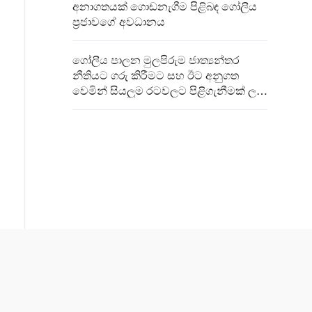
අනාගතයක් ගොඩනැගීම පිළිබඳ ගෝලීය
ප්‍රජාවගේ අවධානය
ගෝලීය පාලන මුලපිරුම ජාත්‍යන්තර
නීතියට ගරු කිරීමට සහ ඊට අනුගත
වෙමින් සියලුම රටවලට පිළිගැනීමක් ලබා
දීමට මාවතක් විවර කරයි