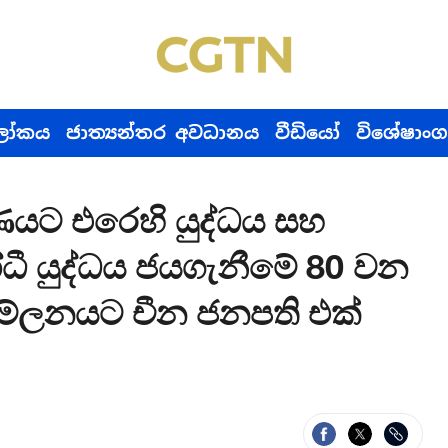
ෝකය
ජාත්‍යන්තර අවධානය
වීඩියෝ
විශේෂාංග
ණයට එරෙහි යුද්ධය සහ
ෝධී යුද්ධය ජයගැනීමේ 80 වන
මේලනයට චීන ජනපති එක්