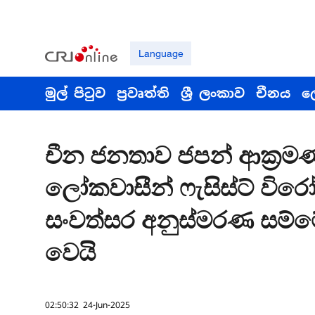
Language
මුල් පිටුව
ප්‍රවෘත්ති
ශ්‍රී ලංකාව
චීනය
ල
චීන ජනතාව ජපන් ආක්‍රම
ලෝකවාසීන් ෆැසිස්ට් විර
සංවත්සර අනුස්මරණ සම්
වෙයි
02:50:32 24-Jun-2025