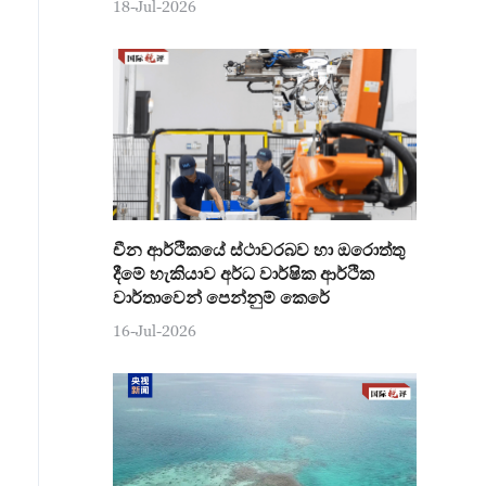
18-Jul-2026
චීන ආර්ථිකයේ ස්ථාවරබව හා ඔරොත්තු
දීමේ හැකියාව අර්ධ වාර්ෂික ආර්ථික
වාර්තාවෙන් පෙන්නුම් කෙරේ
16-Jul-2026