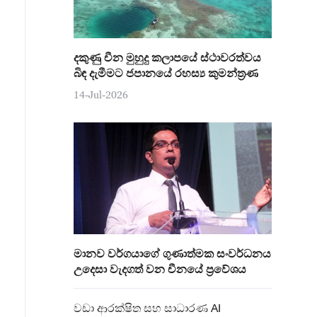
දකුණු චීන මුහුදු කලාපයේ ස්ථාවරත්වය
බිඳ දැමීමට ජපානයේ රහස්‍ය කුමන්ත්‍රණ
14-Jul-2026
මානව වර්ගයාගේ ගුණාත්මක සංවර්ධනය
උදෙසා වැදගත් වන චීනයේ ප්‍රවේශය
වඩා ආරක්ෂිත සහ සාධාරණ AI