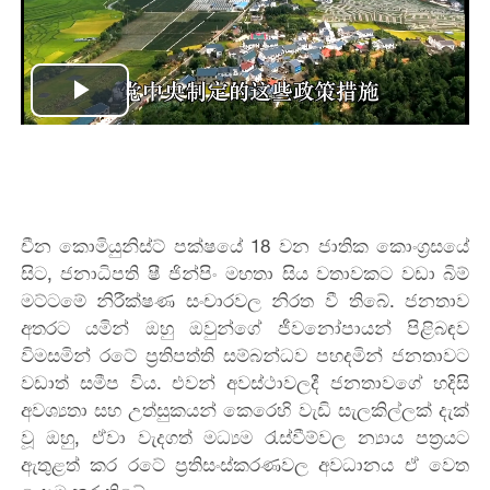
Play
Video
චීන කොමියුනිස්ට් පක්ෂයේ 18 වන ජාතික කොංග්‍රසයේ
සිට, ජනාධිපති ෂී ජින්පිං මහතා සිය වතාවකට වඩා බිම්
මට්ටමේ නිරීක්ෂණ සංචාරවල නිරත වී තිබේ. ජනතාව
අතරට යමින් ඔහු ඔවුන්ගේ ජීවනෝපායන් පිළිබඳව
විමසමින් රටේ ප්‍රතිපත්ති සම්බන්ධව පහදමින් ජනතාවට
වඩාත් සමීප විය. එවන් අවස්ථාවලදී ජනතාවගේ හදිසි
අවශ්‍යතා සහ උත්සුකයන් කෙරෙහි වැඩි සැලකිල්ලක් දැක්
වූ ඔහු, ඒවා වැදගත් මධ්‍යම රැස්වීම්වල න්‍යාය පත්‍රයට
ඇතුළත් කර රටේ ප්‍රතිසංස්කරණවල අවධානය ඒ වෙත