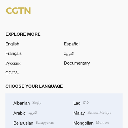
EXPLORE MORE
English
Español
Français
العربية
Русский
Documentary
CCTV+
CHOOSE YOUR LANGUAGE
Shqip
ລາວ
Albanian
Lao
العربية
Bahasa Melayu
Arabic
Malay
Беларуская
Монгол
Belarusian
Mongolian