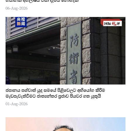
භයානක අභිලාෂය වසා දැමිය නොහැක
06-Aug-2026
ජපානය පශ්චාත් යුද සමයේ පිළිවෙලට අභියෝග කිරීම
මැඩපැවැත්වීමට ජාත්‍යන්තර ප්‍රජාව පියවර ගත යුතුයි
01-Aug-2026