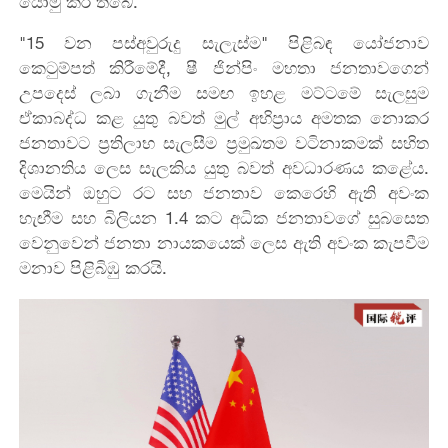
යොමු කර තිබේ.
"15 වන පස්අවුරුදු සැලැස්ම" පිළිබඳ යෝජනාව
කෙටුම්පත් කිරීමේදී, ෂී ජින්පිං මහතා ජනතාවගෙන්
උපදෙස් ලබා ගැනීම සමඟ ඉහළ මට්ටමේ සැලසුම
ඒකාබද්ධ කළ යුතු බවත් මුල් අභිප්‍රාය අමතක නොකර
ජනතාවට ප්‍රතිලාභ සැලසීම ප්‍රමුඛතම වටිනාකමක් සහිත
දිශානතිය ලෙස සැලකිය යුතු බවත් අවධාරණය කළේය.
මෙයින් ඔහුට රට සහ ජනතාව කෙරෙහි ඇති අවංක
හැඟීම සහ බිලියන 1.4 කට අධික ජනතාවගේ සුබසෙත
වෙනුවෙන් ජනතා නායකයෙක් ලෙස ඇති අවංක කැපවීම
මනාව පිළිබිඹු කරයි.