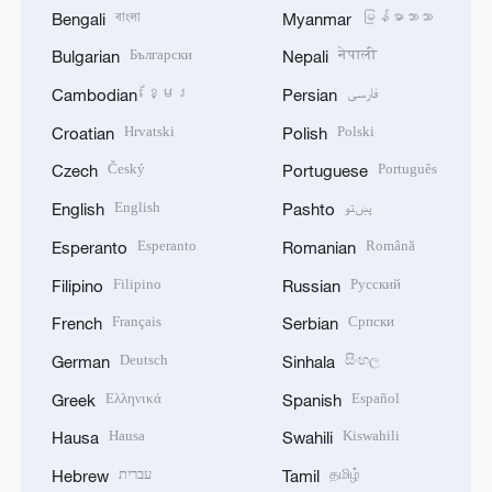
বাংলা
မြန်မာဘာသာ
Bengali
Myanmar
Български
नेपाली
Bulgarian
Nepali
ខ្មែរ
فارسی
Cambodian
Persian
Hrvatski
Polski
Croatian
Polish
Český
Português
Czech
Portuguese
English
پښتو
English
Pashto
Esperanto
Română
Esperanto
Romanian
Filipino
Русский
Filipino
Russian
Français
Српски
French
Serbian
Deutsch
සිංහල
German
Sinhala
Ελληνικά
Español
Greek
Spanish
Hausa
Kiswahili
Hausa
Swahili
עברית
தமிழ்
Hebrew
Tamil