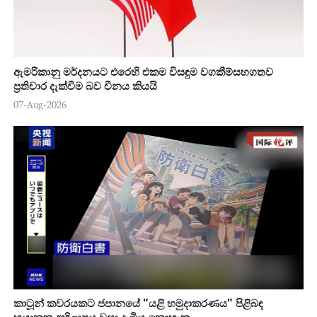
ඇමරිකානු මර්දනයට එරෙහි එකම විසඳුම වගකීම්සහගතව
ප්‍රතිචාර දැක්වීම බව චීනය කියයි
07-Aug-2026
කාටූන් කවරයකට ජපානයේ "යළි හමුදාකරණය" පිළිබඳ