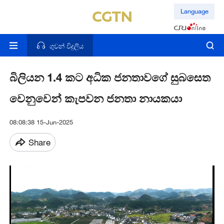
Language
ගුවන් විදුලිය
බිලියන 1.4 කට අධික ජනතාවගේ සුබසෙත
වෙනුවෙන් කැපවන ජනතා නායකයා
08:08:38 15-Jun-2025
Share