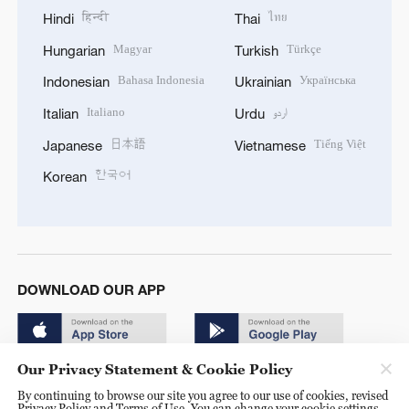
हिन्दी
ไทย
Hindi
Thai
Magyar
Türkçe
Hungarian
Turkish
Bahasa Indonesia
Українська
Indonesian
Ukrainian
Italiano
اردو
Italian
Urdu
日本語
Tiếng Việt
Japanese
Vietnamese
한국어
Korean
DOWNLOAD OUR APP
Our Privacy Statement & Cookie Policy
By continuing to browse our site you agree to our use of cookies, revised
Privacy Policy and Terms of Use. You can change your cookie settings