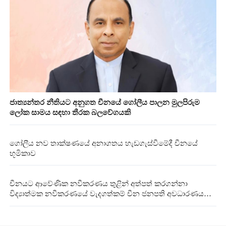
ජාත්‍යන්තර නීතියට අනුගත චීනයේ ගෝලීය පාලන මුලපිරුම
ලෝක සාමය සඳහා තීරක බලවේගයකි
ගෝලීය නව තාක්ෂණයේ අනාගතය හැඩගැස්වීමේදී චීනයේ
භූමිකාව
චීනයට ආවේණික නවීකරණය තුළින් අත්පත් කරගන්නා
විද්‍යාත්මක නවීකරණයේ වැදගත්කම් චීන ජනපති අවධාරණය
කරයි