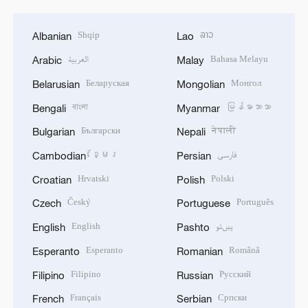
Shqip
ລາວ
Albanian
Lao
العربية
Bahasa Melayu
Arabic
Malay
Беларуская
Монгол
Belarusian
Mongolian
বাংলা
မြန်မာဘာသာ
Bengali
Myanmar
Български
नेपाली
Bulgarian
Nepali
ខ្មែរ
فارسی
Cambodian
Persian
Hrvatski
Polski
Croatian
Polish
Český
Português
Czech
Portuguese
English
پښتو
English
Pashto
Esperanto
Română
Esperanto
Romanian
Filipino
Русский
Filipino
Russian
Français
Српски
French
Serbian