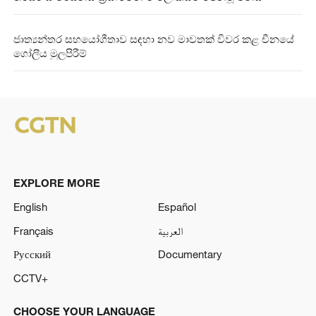
ජාත්‍යන්තර සහයෝගීතාව සඳහා නව මාවතක් විවර කළ චීනයේ
ගෝලීය මුලපිරීම්
EXPLORE MORE
English
Español
Français
العربية
Русский
Documentary
CCTV+
CHOOSE YOUR LANGUAGE