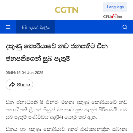
Language
ගුවන් විදුලිය
දකුණු කොරියාවේ නව ජනපතිට චීන
ජනපතිගෙන් සුබ පැතුම්
06:54:15 04-Jun-2025
Share
චීන ජනාධිපති ෂී ජින්පිං මහතා දකුණු කොරියාවේ නව
ජනාධිපති ලී ජේ මියුන් මහතාට සුබ පැතුම් පිරිනමයි. එම
සුබ පැතුම් පණිවිඩය අද(04) යොමු කර ඇත.
චීනය හා දකුණු කොරියාව අතර රාජ්‍යතාන්ත්‍රික සබඳතා