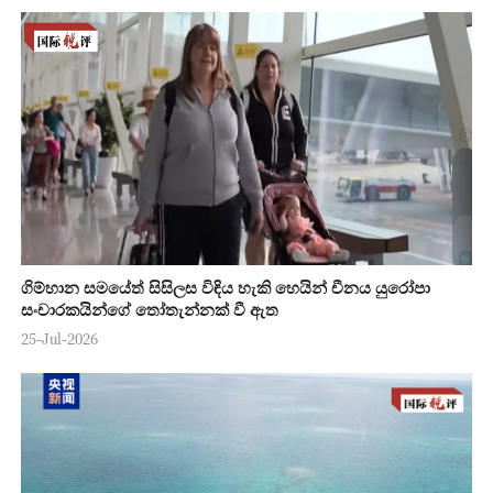
ගිම්හාන සමයේත් සිසිලස විඳිය හැකි හෙයින් චීනය යුරෝපා
සංචාරකයින්ගේ තෝතැන්නක් වී ඇත
25-Jul-2026