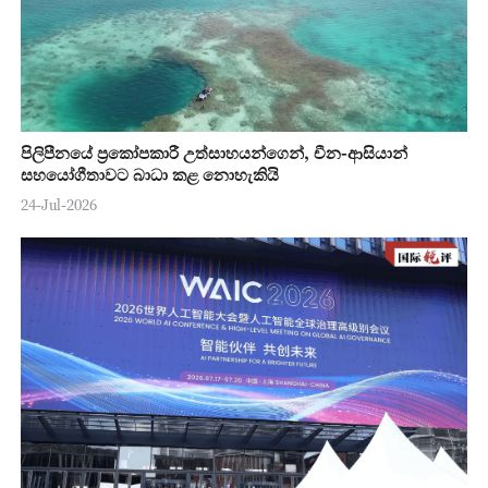
පිලිපීනයේ ප්‍රකෝපකාරී උත්සාහයන්ගෙන්, චීන-ආසියාන්
සහයෝගීතාවට බාධා කළ නොහැකියි
24-Jul-2026