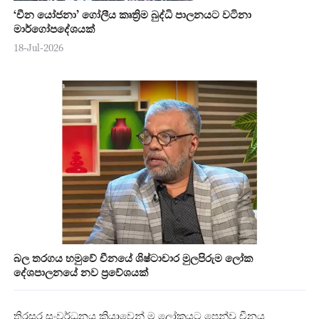
‘චීන යෝජනා’ ගෝලීය කෘත්‍රිම බුද්ධි පාලනයට වටිනා
මාර්ගෝපදේශයක්
18-Jul-2026
බල තරගය හමුවේ චීනයේ ශිෂ්ටාචාර මුලපිරුම ලෝක
දේශපාලනයේ නව ප්‍රවේශයක්
තිරසර සංවර්ධනය ක්‍රියාවෙන් ම ලෝකයට පෙන්වූ චීනය