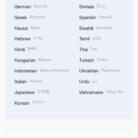
Deutsch
සිංහල
German
Sinhala
Ελληνικά
Español
Greek
Spanish
Hausa
Kiswahili
Hausa
Swahili
עברית
தமிழ்
Hebrew
Tamil
हिन्दी
ไทย
Hindi
Thai
Magyar
Türkçe
Hungarian
Turkish
Bahasa Indonesia
Українська
Indonesian
Ukrainian
Italiano
اردو
Italian
Urdu
日本語
Tiếng Việt
Japanese
Vietnamese
한국어
Korean