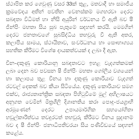
ස්ථාපිත කර ‍ගෙවුණු වසර 33ක් තුළ, මතවාදී හා සමාජීය
ක්‍රමවේදය අතින් පවතින වෙනස්කම් මගහරවා දෙරට
සබඳතා විධිමත් හා නිසි අයුරින් වර්ධනය වී ඇති බව ෂී
ජින්පිං මහතා සිය සුබ පැතුමේ සඳහන් කරයි. මෙමගින්
දෙරට ජනතාවගේ සුබසිද්ධිය තහවුරු වී ඇති අතර,
කලාපීය සාමය, ස්ථායිතාව, සංවර්ධනය හා සෞභාග්‍යය
සහතික කිරීමට විශේෂ දායකත්වයක් ද ලබා දී ඇත.
චීන-දකුණු කොරියානු සබඳතාවට ඉහළ වැදගත්කමක්
ලබා දෙන බව පවසන ෂී ජින්පිං මහතා ගෝලීය වශයෙන්
හා කලාපය තුළ චීනය හා දකුණු කොරියාව වැදගත්
රටවල් දෙකක් බව කියා සිටියේය. දකුණු කොරියාව සමග
එක්ව, රාජ්‍යතාන්ත්‍රික සබඳතා පිහිටුවීමේ මුල් අභිලාෂයට
අනුගත වෙමින් මිත්‍රශීලි දිශානතිය කරා පොදු-ජයග්‍රාහී
අරමුණෙන් දෙරට උපායමාර්ගික සහයෝගිතා
හවුල්කාරීත්වය තවදුරටත් තහවුරු කිරීමට චීනය සූදානම්
බව ද ෂී ජින්පිං ජනාධිපතිවරයා සිය පණිවිඩයේ සඳහන්
කළේය.